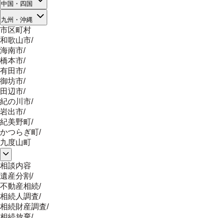
中国・四国
九州・沖縄
市区町村
和歌山市
/
海南市
/
橋本市
/
有田市
/
御坊市
/
田辺市
/
紀の川市
/
岩出市
/
紀美野町
/
かつらぎ町
/
九度山町
相談内容
遺産分割
/
不動産相続
/
相続人調査
/
相続財産調査
/
相続放棄
/