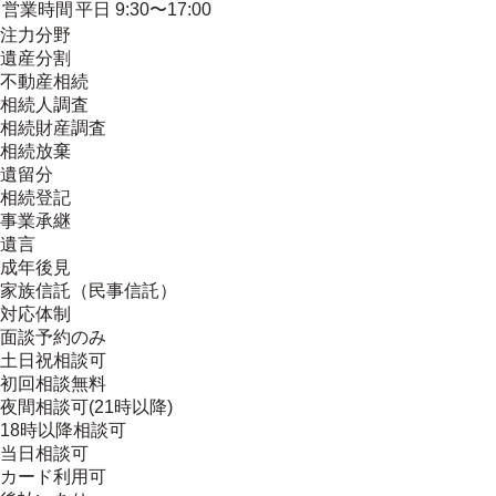
営業時間
平日 9:30〜17:00
注力分野
遺産分割
不動産相続
相続人調査
相続財産調査
相続放棄
遺留分
相続登記
事業承継
遺言
成年後見
家族信託（民事信託）
対応体制
面談予約のみ
土日祝相談可
初回相談無料
夜間相談可(21時以降)
18時以降相談可
当日相談可
カード利用可