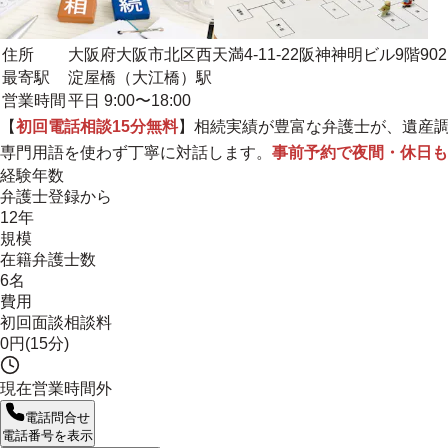
住所
大阪府大阪市北区西天満4-11-22阪神神明ビル9階902
最寄駅
淀屋橋（大江橋）駅
営業時間
平日 9:00〜18:00
【
初回電話相談15分無料
】相続実績が豊富な弁護士が、遺産
専門用語を使わず丁寧に対話します。
事前予約で夜間・休日も
経験年数
弁護士登録から
12年
規模
在籍弁護士数
6名
費用
初回面談相談料
0円(15分)
現在営業時間外
電話問合せ
電話番号を表示