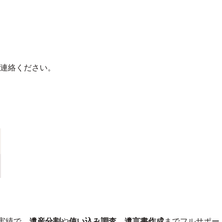
連絡ください。
実績で、
遺産分割
や
使い込み調査
、
遺言書作成
までフルサポー