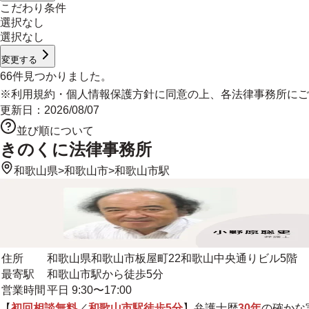
こだわり条件
選択なし
選択なし
変更する
66
件見つかりました。
※
利用規約
・
個人情報保護方針
に同意の上、各法律事務所にご
更新日：
2026/08/07
並び順について
きのくに法律事務所
和歌山県
>
和歌山市
>
和歌山市駅
住所
和歌山県和歌山市板屋町22和歌山中央通りビル5階
最寄駅
和歌山市駅から徒歩5分
営業時間
平日 9:30〜17:00
【
初回相談無料
／
和歌山市駅徒歩5分
】弁護士歴
30年
の確かな