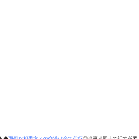
ト◆
面倒な相手方との交渉は全て代行
◎当事者同士で話す必要