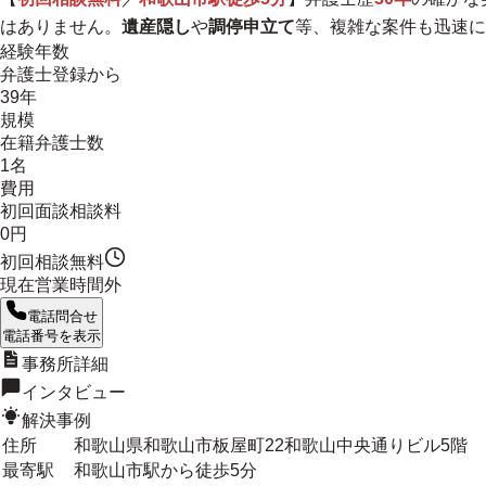
はありません。
遺産隠し
や
調停申立て
等、複雑な案件も迅速に
経験年数
弁護士登録から
39年
規模
在籍弁護士数
1名
費用
初回面談相談料
0円
初回相談無料
現在営業時間外
電話問合せ
電話番号を表示
事務所詳細
インタビュー
解決事例
住所
和歌山県和歌山市板屋町22和歌山中央通りビル5階
最寄駅
和歌山市駅から徒歩5分