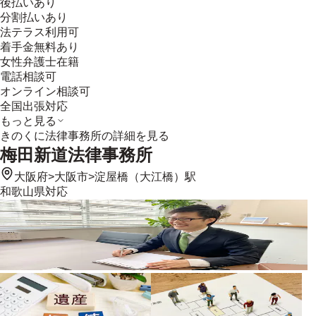
後払いあり
分割払いあり
法テラス利用可
着手金無料あり
女性弁護士在籍
電話相談可
オンライン相談可
全国出張対応
もっと見る
きのくに法律事務所
の詳細を見る
梅田新道法律事務所
大阪府
>
大阪市
>
淀屋橋（大江橋）駅
和歌山県
対応