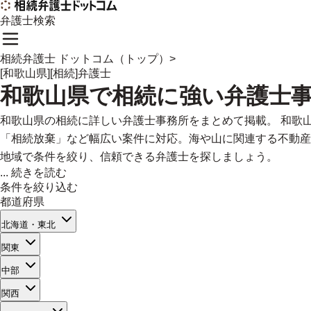
弁護士検索
相続弁護士 ドットコム（トップ）
>
[和歌山県][相続]弁護士
和歌山県
で
相続に強い
弁護士
和歌山県の相続に詳しい弁護士事務所をまとめて掲載。 和歌
「相続放棄」など幅広い案件に対応。海や山に関連する不動産
地域で条件を絞り、信頼できる弁護士を探しましょう。
...
続きを読む
条件を絞り込む
都道府県
北海道・東北
関東
中部
関西