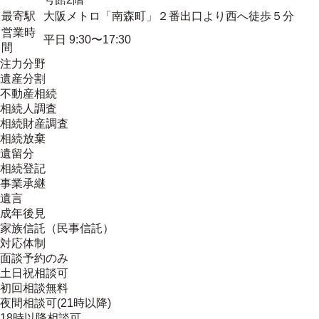
最寄駅
大阪メトロ「南森町」２番出口より西へ徒歩５分
営業時
平日 9:30〜17:30
間
注力分野
遺産分割
不動産相続
相続人調査
相続財産調査
相続放棄
遺留分
相続登記
事業承継
遺言
成年後見
家族信託（民事信託）
対応体制
面談予約のみ
土日祝相談可
初回相談無料
夜間相談可(21時以降)
18時以降相談可