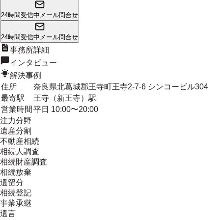
24時間受信中
メール問合せ
24時間受信中
メール問合せ
事務所詳細
インタビュー
解決事例
住所
奈良県北葛城郡王寺町王寺2-7-6 シンコービル304
最寄駅
王寺（新王寺）駅
営業時間
平日 10:00〜20:00
注力分野
遺産分割
不動産相続
相続人調査
相続財産調査
相続放棄
遺留分
相続登記
事業承継
遺言