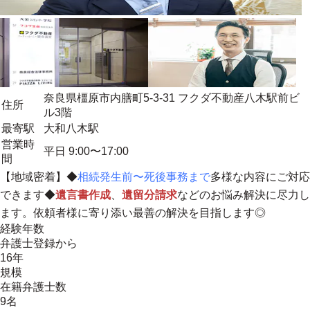
奈良県橿原市内膳町5-3-31 フクダ不動産八木駅前ビ
住所
ル3階
最寄駅
大和八木駅
営業時
平日 9:00〜17:00
間
【
地域密着
】◆
相続発生前〜死後事務まで
多様な内容にご対応
できます◆
遺言書作成
、
遺留分請求
などのお悩み解決に尽力し
ます。
依頼者様に寄り添い最善の解決を目指します
◎
経験年数
弁護士登録から
16年
規模
在籍弁護士数
9名