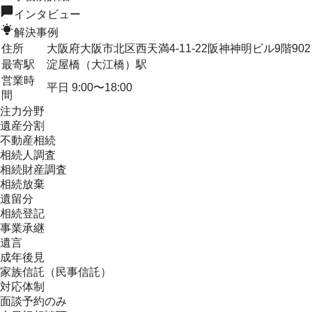
インタビュー
解決事例
住所
大阪府大阪市北区西天満4-11-22阪神神明ビル9階902
最寄駅
淀屋橋（大江橋）駅
営業時
平日 9:00〜18:00
間
注力分野
遺産分割
不動産相続
相続人調査
相続財産調査
相続放棄
遺留分
相続登記
事業承継
遺言
成年後見
家族信託（民事信託）
対応体制
面談予約のみ