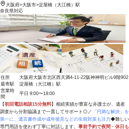
大阪府
>
大阪市
>
淀屋橋（大江橋）駅
奈良県
対応
住所
大阪府大阪市北区西天満4-11-22阪神神明ビル9階902
最寄駅
淀屋橋（大江橋）駅
営業時
平日 9:00〜18:00
間
【
初回電話相談15分無料
】相続実績が豊富な弁護士が、遺産
調査から分割協議まで一貫してサポート◎／
「円満な解決」を
第一に、遺言書作成や成年後見などの生前対策も注力
◆難しい
専門用語を使わず丁寧に対話します。
事前予約で夜間・休日も