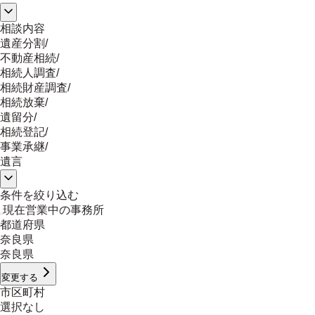
相談内容
遺産分割
/
不動産相続
/
相続人調査
/
相続財産調査
/
相続放棄
/
遺留分
/
相続登記
/
事業承継
/
遺言
条件を絞り込む
現在営業中の事務所
都道府県
奈良県
奈良県
変更する
市区町村
選択なし