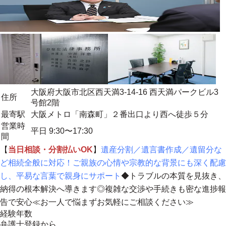
大阪府大阪市北区西天満3-14-16 西天満パークビル3
住所
号館2階
最寄駅
大阪メトロ「南森町」２番出口より西へ徒歩５分
営業時
平日 9:30〜17:30
間
【
当日相談・分割払いOK
】
遺産分割／遺言書作成／遺留分な
ど相続全般に対応！ご親族の心情や宗教的な背景にも深く配慮
し、平易な言葉で親身にサポート
◆トラブルの本質を見抜き、
納得の根本解決へ導きます◎
複雑な交渉や手続きも密な進捗報
告で安心≪お一人で悩まずお気軽にご相談ください≫
経験年数
弁護士登録から