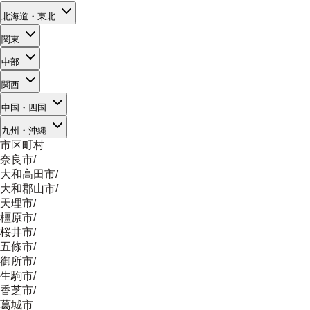
北海道・東北
関東
中部
関西
中国・四国
九州・沖縄
市区町村
奈良市
/
大和高田市
/
大和郡山市
/
天理市
/
橿原市
/
桜井市
/
五條市
/
御所市
/
生駒市
/
香芝市
/
葛城市