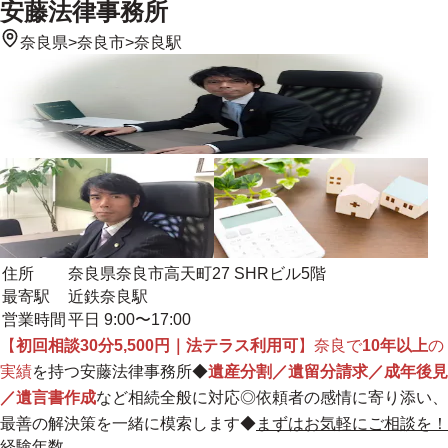
安藤法律事務所
奈良県
>
奈良市
>
奈良駅
住所
奈良県奈良市高天町27 SHRビル5階
最寄駅
近鉄奈良駅
営業時間
平日 9:00〜17:00
【
初回相談30分5,500円｜法テラス利用可
】
奈良で
10年以上
の
実績
を持つ安藤法律事務所◆
遺産分割／遺留分請求／成年後見
／遺言書作成
など相続全般に対応◎
依頼者の感情に寄り添い、
最善の解決策を一緒に模索します
◆
まずはお気軽にご相談を！
経験年数