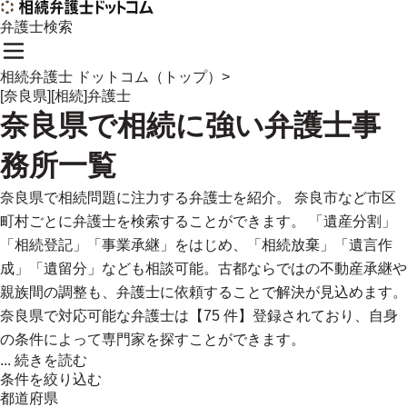
弁護士検索
相続弁護士 ドットコム（トップ）
>
[奈良県][相続]弁護士
奈良県
で
相続に強い
弁護士事
務所一覧
奈良県で相続問題に注力する弁護士を紹介。 奈良市など市区
町村ごとに弁護士を検索することができます。 「遺産分割」
「相続登記」「事業承継」をはじめ、「相続放棄」「遺言作
成」「遺留分」なども相談可能。古都ならではの不動産承継や
親族間の調整も、弁護士に依頼することで解決が見込めます。
奈良県で対応可能な弁護士は【75 件】登録されており、自身
の条件によって専門家を探すことができます。
...
続きを読む
条件を絞り込む
都道府県