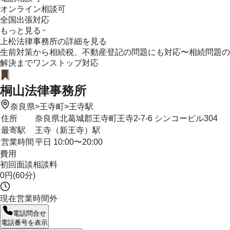
オンライン相談可
全国出張対応
もっと見る
上松法律事務所
の詳細を見る
生前対策から相続税、不動産登記の問題にも対応〜相続問題の
解決までワンストップ対応
桐山法律事務所
奈良県
>
王寺町
>
王寺駅
住所
奈良県北葛城郡王寺町王寺2-7-6 シンコービル304
最寄駅
王寺（新王寺）駅
営業時間
平日 10:00〜20:00
費用
初回面談相談料
0円(60分)
現在営業時間外
電話問合せ
電話番号を表示