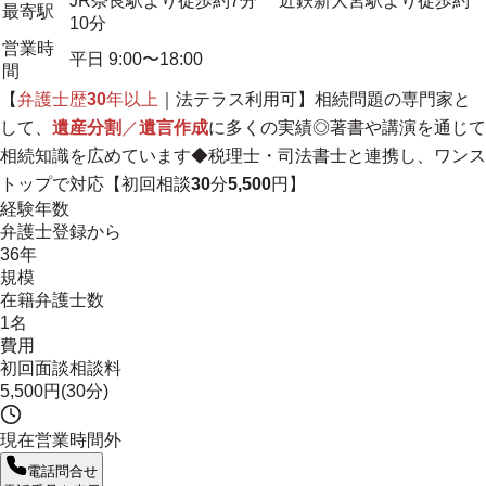
JR奈良駅より徒歩約7分 近鉄新大宮駅より徒歩約
最寄駅
10分
営業時
平日 9:00〜18:00
間
【
弁護士歴
30
年以上
｜法テラス利用可】相続問題の専門家と
して、
遺産分割
／
遺言作成
に多くの実績◎著書や講演を通じて
相続知識を広めています◆
税理士・司法書士と連携し、ワンス
トップで対応
【初回相談
30
分
5,500
円】
経験年数
弁護士登録から
36年
規模
在籍弁護士数
1名
費用
初回面談相談料
5,500円(30分)
現在営業時間外
電話問合せ