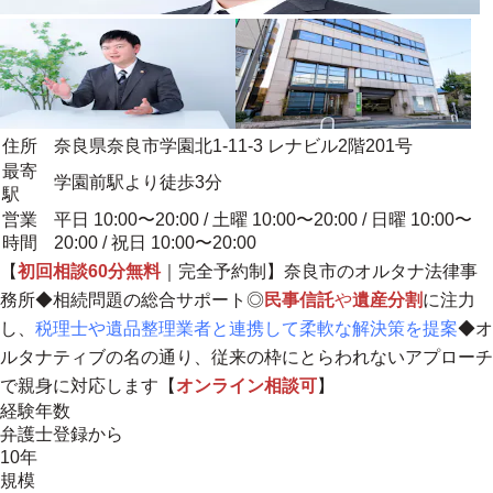
住所
奈良県奈良市学園北1-11-3 レナビル2階201号
最寄
学園前駅より徒歩3分
駅
営業
平日 10:00〜20:00 / 土曜 10:00〜20:00 / 日曜 10:00〜
時間
20:00 / 祝日 10:00〜20:00
【
初回相談60分無料
｜完全予約制】奈良市のオルタナ法律事
務所◆相続問題の総合サポート◎
民事信託
や
遺産分割
に注力
し、
税理士や遺品整理業者と連携して柔軟な解決策を提案
◆オ
ルタナティブの名の通り、
従来の枠にとらわれないアプローチ
で親身に対応します
【
オンライン相談可
】
経験年数
弁護士登録から
10年
規模