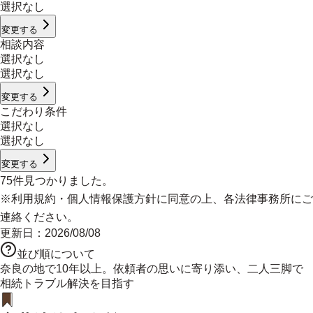
選択なし
変更する
相談内容
選択なし
選択なし
変更する
こだわり条件
選択なし
選択なし
変更する
75
件見つかりました。
※
利用規約
・
個人情報保護方針
に同意の上、各法律事務所にご
連絡ください。
更新日：
2026/08/08
並び順について
奈良の地で10年以上。依頼者の思いに寄り添い、二人三脚で
相続トラブル解決を目指す