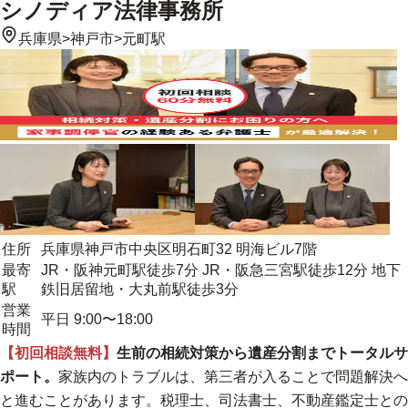
シノディア法律事務所
兵庫県
>
神戸市
>
元町駅
住所
兵庫県神戸市中央区明石町32 明海ビル7階
最寄
JR・阪神元町駅徒歩7分 JR・阪急三宮駅徒歩12分 地下
駅
鉄旧居留地・大丸前駅徒歩3分
営業
平日 9:00〜18:00
時間
【初回相談無料】
生前の相続対策から遺産分割までトータルサ
ポート。
家族内のトラブルは、第三者が入ることで問題解決へ
と進むことがあります。税理士、司法書士、不動産鑑定士との