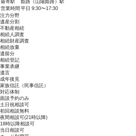
最寄駅
姫路（山陽姫路）駅
営業時間
平日 9:30〜17:30
注力分野
遺産分割
不動産相続
相続人調査
相続財産調査
相続放棄
遺留分
相続登記
事業承継
遺言
成年後見
家族信託（民事信託）
対応体制
面談予約のみ
土日祝相談可
初回相談無料
夜間相談可(21時以降)
18時以降相談可
当日相談可