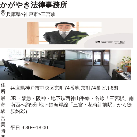
かがやき法律事務所
兵庫県
>
神戸市
>
三宮駅
住
兵庫県神戸市中央区京町74番地 京町74番ビル6階
所
最
JR・阪急・阪神・地下鉄西神山手線・各線「三宮駅」南
寄
南西へ約5分 地下鉄海岸線「三宮・花時計前駅」から徒
駅
歩約2分
営
業
平日 9:30〜18:00
時