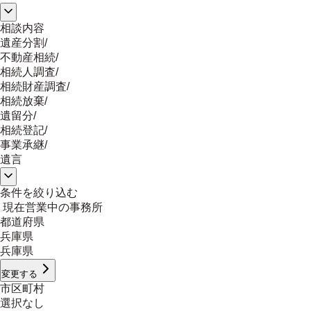
相談内容
遺産分割
/
不動産相続
/
相続人調査
/
相続財産調査
/
相続放棄
/
遺留分
/
相続登記
/
事業承継
/
遺言
条件を絞り込む
現在営業中の事務所
都道府県
兵庫県
兵庫県
変更する
市区町村
選択なし