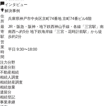
インタビュー
解決事例
住
兵庫県神戸市中央区京町74番地 京町74番ビル6階
所
最
JR・阪急・阪神・地下鉄西神山手線・各線「三宮駅」南
寄
南西へ約5分 地下鉄海岸線「三宮・花時計前駅」から徒
駅
歩約2分
営
業
平日 9:30〜18:00
時
間
注力分野
遺産分割
不動産相続
相続人調査
相続財産調査
相続放棄
遺留分
相続登記
事業承継