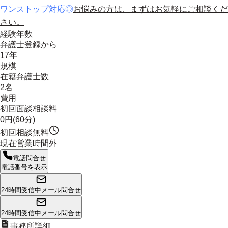
ワンストップ対応◎
お悩みの方は、まずはお気軽にご相談くだ
さい。
経験年数
弁護士登録から
17年
規模
在籍弁護士数
2名
費用
初回面談相談料
0円(60分)
初回相談無料
現在営業時間外
電話問合せ
電話番号を表示
24時間受信中
メール問合せ
24時間受信中
メール問合せ
事務所詳細