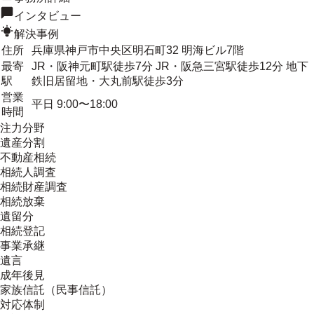
インタビュー
解決事例
住所
兵庫県神戸市中央区明石町32 明海ビル7階
最寄
JR・阪神元町駅徒歩7分 JR・阪急三宮駅徒歩12分 地下
駅
鉄旧居留地・大丸前駅徒歩3分
営業
平日 9:00〜18:00
時間
注力分野
遺産分割
不動産相続
相続人調査
相続財産調査
相続放棄
遺留分
相続登記
事業承継
遺言
成年後見
家族信託（民事信託）
対応体制