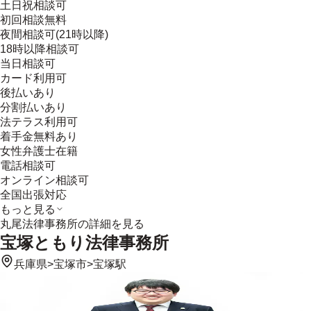
土日祝相談可
初回相談無料
夜間相談可(21時以降)
18時以降相談可
当日相談可
カード利用可
後払いあり
分割払いあり
法テラス利用可
着手金無料あり
女性弁護士在籍
電話相談可
オンライン相談可
全国出張対応
もっと見る
丸尾法律事務所
の詳細を見る
宝塚ともり法律事務所
兵庫県
>
宝塚市
>
宝塚駅