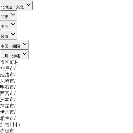
北海道・東北
関東
中部
関西
中国・四国
九州・沖縄
市区町村
神戸市
/
姫路市
/
尼崎市
/
明石市
/
西宮市
/
洲本市
/
芦屋市
/
伊丹市
/
相生市
/
加古川市
/
赤穂市