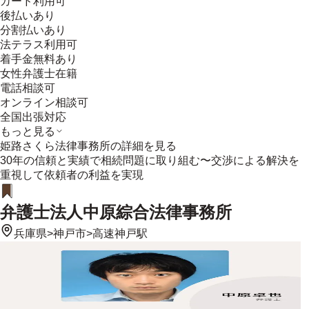
カード利用可
後払いあり
分割払いあり
法テラス利用可
着手金無料あり
女性弁護士在籍
電話相談可
オンライン相談可
全国出張対応
もっと見る
姫路さくら法律事務所
の詳細を見る
30年の信頼と実績で相続問題に取り組む〜交渉による解決を
重視して依頼者の利益を実現
弁護士法人中原綜合法律事務所
兵庫県
>
神戸市
>
高速神戸駅