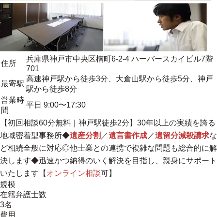
兵庫県神戸市中央区楠町6-2-4 ハーバースカイビル7階
住所
701
高速神戸駅から徒歩3分、大倉山駅から徒歩5分、神戸
最寄駅
駅から徒歩8分
営業時
平日 9:00〜17:30
間
【初回相談60分無料｜神戸駅徒歩2分】
30年以上の実績を誇る
地域密着型事務所
◆
遺産分割
／
遺言書作成
／
遺留分減殺請求
な
ど相続全般に対応◎他士業との連携で複雑な問題も総合的に解
決します◆迅速かつ納得のいく解決を目指し、親身にサポート
いたします【
オンライン相談
可】
規模
在籍弁護士数
3名
費用