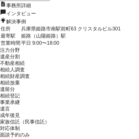
事務所詳細
インタビュー
解決事例
住所
兵庫県姫路市南駅前町63 クリスタルビル301
最寄駅
姫路（山陽姫路）駅
営業時間
平日 9:00〜18:00
注力分野
遺産分割
不動産相続
相続人調査
相続財産調査
相続放棄
遺留分
相続登記
事業承継
遺言
成年後見
家族信託（民事信託）
対応体制
面談予約のみ