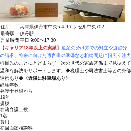
住所
兵庫県伊丹市中央5-4-9エクセル中央702
最寄駅
伊丹駅
営業時間
平日 9:00〜17:30
【
キャリア18年以上の実績
】
遺産の分け方での対立や遺留分
の請求、将来に向けた遺言書の準備など相続問題に幅広く注力
◎目先のことにとどまらず、次の世代の家族関係まで見据えて
温和な解決をサポートします。◆
税理士や司法書士等との外部
連携あり
◆《
近隣に駐車場あり
》
経験年数
弁護士登録から
19年
規模
在籍弁護士数
1名
費用
初回面談相談料