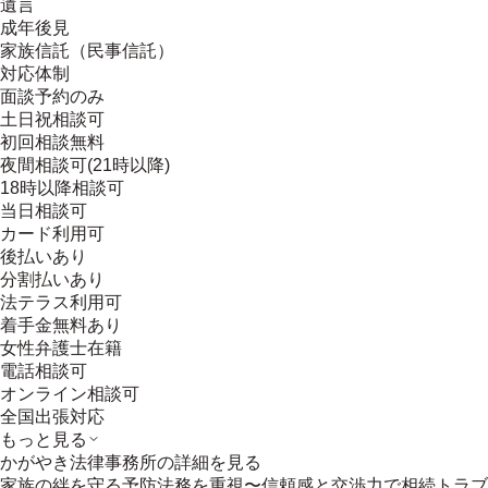
遺言
成年後見
家族信託（民事信託）
対応体制
面談予約のみ
土日祝相談可
初回相談無料
夜間相談可(21時以降)
18時以降相談可
当日相談可
カード利用可
後払いあり
分割払いあり
法テラス利用可
着手金無料あり
女性弁護士在籍
電話相談可
オンライン相談可
全国出張対応
もっと見る
かがやき法律事務所
の詳細を見る
家族の絆を守る予防法務を重視〜信頼感と交渉力で相続トラブ