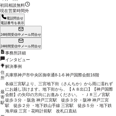
初回相談無料
現在営業時間外
電話問合せ
電話番号を表示
24時間受信中
メール問合せ
24時間受信中
メール問合せ
事務所詳細
インタビュー
解決事例
住
兵庫県神戸市中央区御幸通8-1-6 神戸国際会館16階
所
各線三宮駅より、三宮地下街（さんちか）から雨に濡れず
にお越し頂けます。地下街から、【Ａ８出口】【神戸国際
最
会館】の矢印の方向にお進みください。 ・ＪＲ三ノ宮駅
寄
徒歩３分 ・阪急 神戸三宮駅 徒歩３分 ・阪神 神戸三宮
駅
駅 徒歩２分 ・地下鉄山手線 三宮駅 徒歩５分 ・地下鉄
海岸線 三宮・花時計前駅 改札口直結