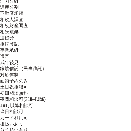
注力分野
遺産分割
不動産相続
相続人調査
相続財産調査
相続放棄
遺留分
相続登記
事業承継
遺言
成年後見
家族信託（民事信託）
対応体制
面談予約のみ
土日祝相談可
初回相談無料
夜間相談可(21時以降)
18時以降相談可
当日相談可
カード利用可
後払いあり
分割払いあり