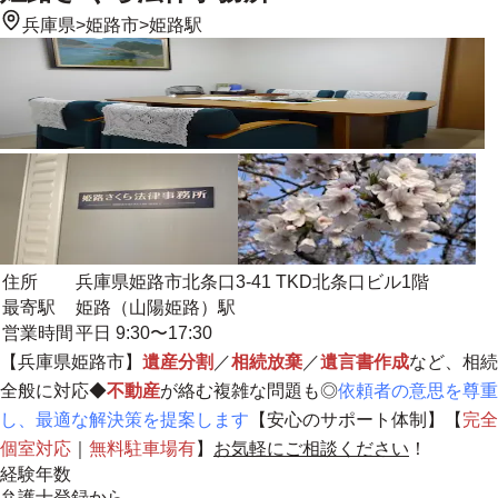
兵庫県
>
姫路市
>
姫路駅
住所
兵庫県姫路市北条口3-41 TKD北条口ビル1階
最寄駅
姫路（山陽姫路）駅
営業時間
平日 9:30〜17:30
【兵庫県姫路市】
遺産分割
／
相続放棄
／
遺言書作成
など、相続
全般に対応◆
不動産
が絡む複雑な問題も◎
依頼者の意思を尊重
し、最適な解決策を提案します
【安心のサポート体制】【
完全
個室対応
｜
無料駐車場有
】
お気軽にご相談ください
！
経験年数
弁護士登録から