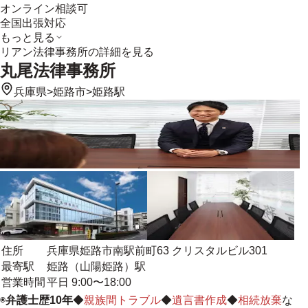
オンライン相談可
全国出張対応
もっと見る
リアン法律事務所
の詳細を見る
丸尾法律事務所
兵庫県
>
姫路市
>
姫路駅
住所
兵庫県姫路市南駅前町63 クリスタルビル301
最寄駅
姫路（山陽姫路）駅
営業時間
平日 9:00〜18:00
◉
弁護士歴10年
◆
親族間トラブル
◆
遺言書作成
◆
相続放棄
な