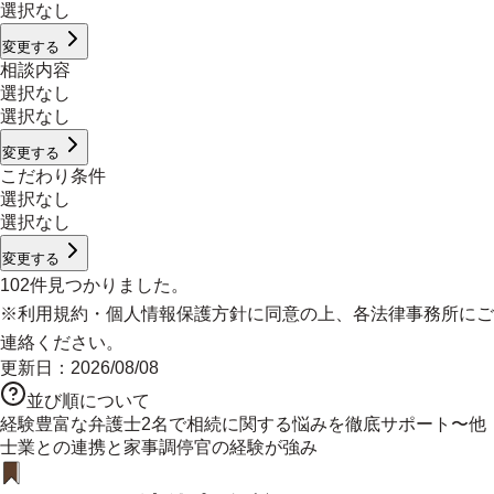
選択なし
変更する
相談内容
選択なし
選択なし
変更する
こだわり条件
選択なし
選択なし
変更する
102
件見つかりました。
※
利用規約
・
個人情報保護方針
に同意の上、各法律事務所にご
連絡ください。
更新日：
2026/08/08
並び順について
経験豊富な弁護士2名で相続に関する悩みを徹底サポート〜他
士業との連携と家事調停官の経験が強み