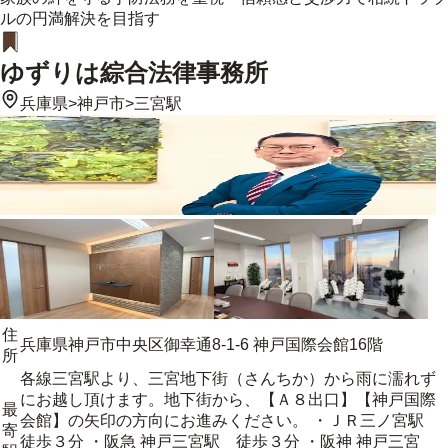
ルの円満解決を目指す
ゆずりは綜合法律事務所
兵庫県
>
神戸市
>
三宮駅
住
兵庫県神戸市中央区御幸通8-1-6 神戸国際会館16階
所
各線三宮駅より、三宮地下街（さんちか）から雨に濡れず
にお越し頂けます。地下街から、【Ａ８出口】【神戸国際
最
会館】の矢印の方向にお進みください。 ・ＪＲ三ノ宮駅
寄
徒歩３分 ・阪急 神戸三宮駅 徒歩３分 ・阪神 神戸三宮