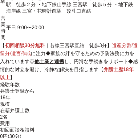
駅
駅 徒歩２分 ・地下鉄山手線 三宮駅 徒歩５分 ・地下鉄
海岸線 三宮・花時計前駅 改札口直結
営
業
平日 9:00〜20:00
時
間
【
初回相談30分無料
｜各線三宮駅直結 徒歩3分】
遺産分割/遺
留分/遺言作成
に注力◆家族の絆を守るための予防法務に力を
入れています◎
他士業と連携
し、円滑な手続きをサポート◆感
情的な対立を避け、冷静な解決を目指します【
弁護士歴18年
以上
】
経験年数
弁護士登録から
19年
規模
在籍弁護士数
2名
費用
初回面談相談料
0円(30分)