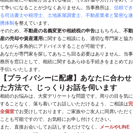
て争いになることが少なくありません。当事務所は、
信頼でき
る司法書士や税理士、土地家屋調査士、不動産業者と緊密な連
携体制
を整えています。
そのため、
不動産の名義変更や相続税の申告
はもちろん、
不動
産の売却や資産運用
に関するご相談にも、適切な専門家と協力
しながら多角的にアドバイスすることが可能
です。
あなたが専門家を探してあちこち回る必要はありません。当事
務所を窓口として、相続に関するあらゆる手続きをまとめてお
手伝いいたします。
【プライバシーに配慮】あなたに合わせ
た方法で、じっくりお話を伺います
相続のお悩みは、大変デリケートな問題です。周りの目を気に
することなく、落ち着いてお話しいただけるよう、ご相談は
完
全個室
でお受けしております。ご家族やご友人に同席いただく
ことも可能ですので、お気軽にお申し付けください。
また、直接お会いしてお話しするだけでなく、
メールやLINE