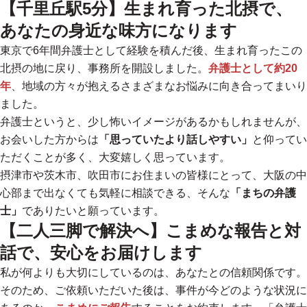
【千里丘駅5分】生まれ育った北摂で、
あなたの身近な味方になります
東京で6年間弁護士として経験を積んだ後、生まれ育ったこの
北摂の地に戻り、事務所を開設しました。
弁護士として約20
年
、地域の方々が抱えるさまざまなお悩みに向き合ってまいり
ました。
弁護士というと、少し怖いイメージがあるかもしれませんが、
お会いした方からは
「思っていたより話しやすい」
と仰ってい
ただくことが多く、大変嬉しく思っています。
摂津市や茨木市、吹田市にお住まいの皆様にとって、大阪の中
心部まで出なくても気軽に相談できる、そんな
「まちの弁護
士」
でありたいと願っています。
【二人三脚で解決へ】こまめな報告と対
話で、安心をお届けします
私が何よりも大切にしているのは、あなたとの信頼関係です。
そのため、ご依頼いただいた後は、事件が今どのような状況に