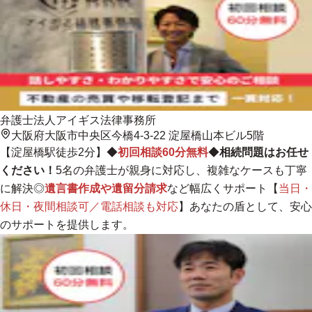
弁護士法人アイギス法律事務所
大阪府大阪市中央区今橋4-3-22 淀屋橋山本ビル5階
【淀屋橋駅徒歩2分】◆
初回相談60分無料
◆
相続問題はお任せ
ください！
5名の弁護士が親身に対応し、複雑なケースも丁寧
に解決
◎
遺言書作成や遺留分請求
など幅広くサポート【
当日・
休日・夜間相談可／電話相談も対応
】あなたの盾として、安心
のサポートを提供します。