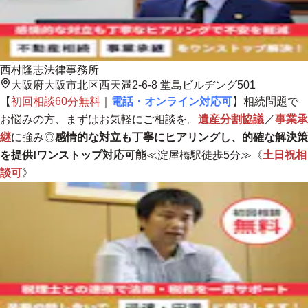
西村隆志法律事務所
大阪府大阪市北区西天満2-6-8 堂島ビルヂング501
【
初回相談60分無料
｜
電話・オンライン対応可
】相続問題で
お悩みの方、まずはお気軽にご相談を。
遺産分割協議
／
事業承
継
に強み◎
感情的な対立も丁寧にヒアリングし、的確な解決策
を提供!ワンストップ対応可能
≪淀屋橋駅徒歩5分≫《
土日祝相
談可
》