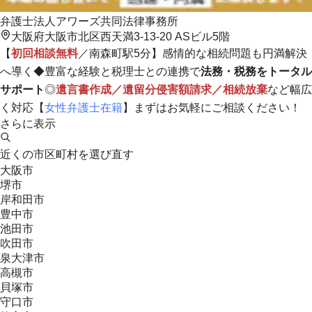
弁護士法人アワーズ共同法律事務所
大阪府大阪市北区西天満3-13-20 ASビル5階
【
初回相談無料
／南森町駅5分】感情的な相続問題も円満解決
へ導く◆豊富な経験と税理士との連携で
法務・税務をトータル
サポート
◎
遺言書作成／遺留分侵害額請求／相続放棄
など幅広
く対応【
女性弁護士在籍
】まずはお気軽にご相談ください！
さらに表示
近くの市区町村を選び直す
大阪市
堺市
岸和田市
豊中市
池田市
吹田市
泉大津市
高槻市
貝塚市
守口市