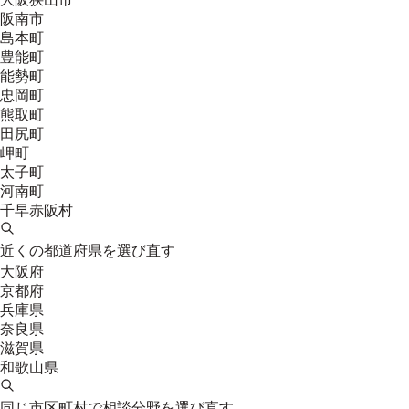
阪南市
島本町
豊能町
能勢町
忠岡町
熊取町
田尻町
岬町
太子町
河南町
千早赤阪村
近くの都道府県を選び直す
大阪府
京都府
兵庫県
奈良県
滋賀県
和歌山県
同じ市区町村で相談分野を選び直す