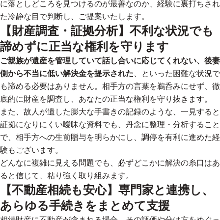
に落としどころを見つけるのが最善なのか
、経験に裏打ちされ
た冷静な目で判断し、ご提案いたします。
【財産調査・証拠分析】不利な状況でも
諦めずに正当な権利を守ります
ご親族が遺産を管理していて話し合いに応じてくれない、後妻
側から不当に低い解決金を提示された
、といった困難な状況で
も諦める必要はありません。相手方の言葉を鵜呑みにせず、徹
底的に財産を調査し、あなたの正当な権利を守り抜きます。
また、故人が遺した膨大な手書きの記録のような、一見すると
証拠になりにくい曖昧な資料でも、丹念に整理・分析すること
で、相手方への生前贈与を明らかにし、調停を有利に進めた経
験もございます。
どんなに複雑に見える問題でも、必ずどこかに解決の糸口はあ
ると信じて、粘り強く取り組みます。
【不動産相続も安心】専門家と連携し、
あらゆる手続きをまとめて支援
相続財産に不動産が含まれる場合、その評価や分け方をめぐっ