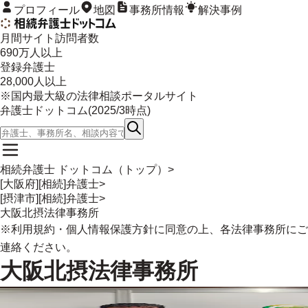
プロフィール
地図
事務所情報
解決事例
月間サイト訪問者数
690
万人以上
登録弁護士
28,000
人以上
※国内最大級の法律相談ポータルサイト
弁護士ドットコム(
2025/3
時点)
相続弁護士 ドットコム（トップ）
>
[大阪府][相続]弁護士
>
[摂津市][相続]弁護士
>
大阪北摂法律事務所
※
利用規約
・
個人情報保護方針
に同意の上、各法律事務所にご
連絡ください。
大阪北摂法律事務所