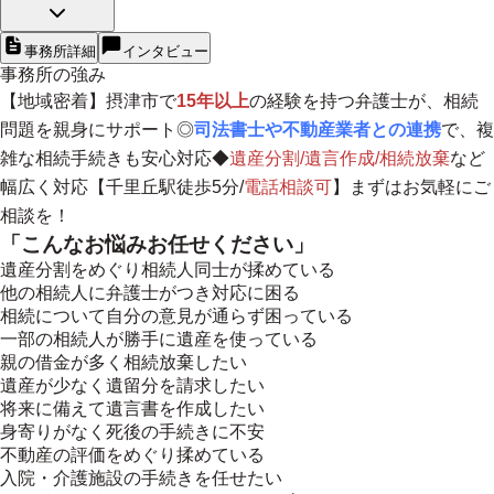
事務所詳細
インタビュー
事務所の強み
【
地域密着
】摂津市で
15年以上
の経験を持つ弁護士が、相続
問題を親身にサポート◎
司法書士や不動産業者との連携
で、複
雑な相続手続きも安心対応◆
遺産分割/遺言作成/相続放棄
など
幅広く対応【千里丘駅徒歩5分/
電話相談可
】まずはお気軽にご
相談を！
「こんなお悩みお任せください」
遺産分割をめぐり相続人同士が揉めている
他の相続人に弁護士がつき対応に困る
相続について自分の意見が通らず困っている
一部の相続人が勝手に遺産を使っている
親の借金が多く相続放棄したい
遺産が少なく遺留分を請求したい
将来に備えて遺言書を作成したい
身寄りがなく死後の手続きに不安
不動産の評価をめぐり揉めている
入院・介護施設の手続きを任せたい