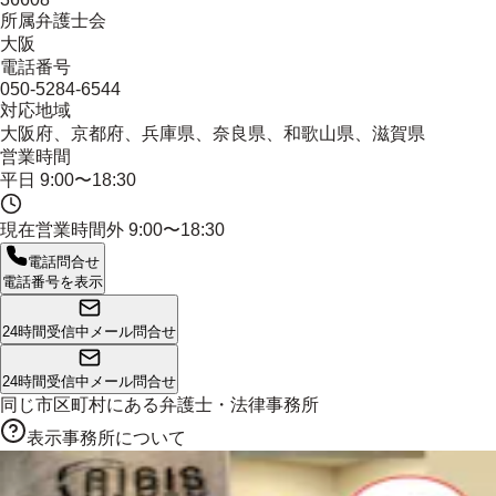
所属弁護士会
大阪
電話番号
050-5284-6544
対応地域
大阪府、京都府、兵庫県、奈良県、和歌山県、滋賀県
営業時間
平日 9:00〜18:30
現在営業時間外
9:00〜18:30
電話問合せ
電話番号を表示
24時間受信中
メール問合せ
24時間受信中
メール問合せ
同じ市区町村にある
弁護士・法律事務所
表示事務所について