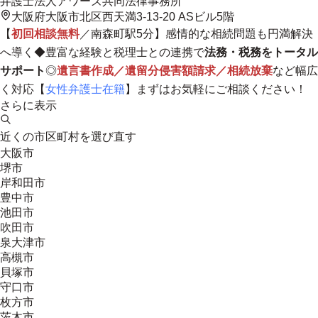
弁護士法人アワーズ共同法律事務所
大阪府大阪市北区西天満3-13-20 ASビル5階
【
初回相談無料
／南森町駅5分】感情的な相続問題も円満解決
へ導く◆豊富な経験と税理士との連携で
法務・税務をトータル
サポート
◎
遺言書作成／遺留分侵害額請求／相続放棄
など幅広
く対応【
女性弁護士在籍
】まずはお気軽にご相談ください！
さらに表示
近くの市区町村を選び直す
大阪市
堺市
岸和田市
豊中市
池田市
吹田市
泉大津市
高槻市
貝塚市
守口市
枚方市
茨木市