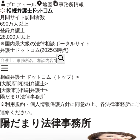
プロフィール
地図
事務所情報
月間サイト訪問者数
690
万人以上
登録弁護士
28,000
人以上
※国内最大級の法律相談ポータルサイト
弁護士ドットコム(
2025/3
時点)
相続弁護士 ドットコム（トップ）
>
[大阪府][相続]弁護士
>
[大阪市][相続]弁護士
>
陽だまり法律事務所
※
利用規約
・
個人情報保護方針
に同意の上、各法律事務所にご
連絡ください。
陽だまり法律事務所