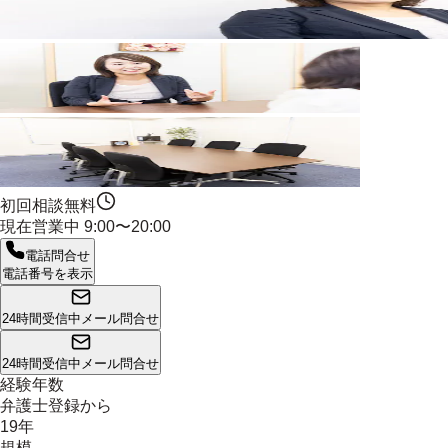
初回相談無料
現在営業中
9:00〜20:00
電話問合せ
電話番号を表示
24時間受信中
メール問合せ
24時間受信中
メール問合せ
経験年数
弁護士登録から
19年
規模