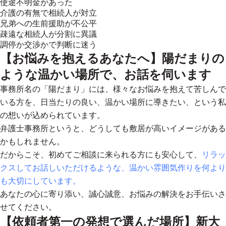
使途不明金があった
介護の有無で相続人が対立
兄弟への生前援助が不公平
疎遠な相続人が分割に異議
調停か交渉かで判断に迷う
【お悩みを抱えるあなたへ】陽だまりの
ような温かい場所で、お話を伺います
事務所名の「陽だまり」には、様々なお悩みを抱えて苦しんで
いる方を、日当たりの良い、温かい場所に導きたい、という私
の想いが込められています。
弁護士事務所というと、どうしても敷居が高いイメージがある
かもしれません。
だからこそ、初めてご相談に来られる方にも安心して、
リラッ
クスしてお話しいただけるような、温かい雰囲気作りを何より
も大切にしています。
あなたの心に寄り添い、誠心誠意、お悩みの解決をお手伝いさ
せてください。
【依頼者第一の発想で選んだ場所】新大