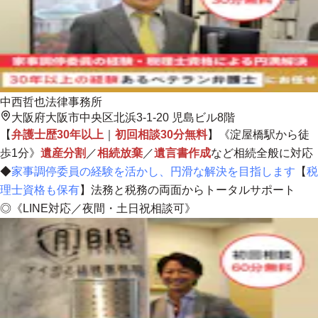
中西哲也法律事務所
大阪府大阪市中央区北浜3-1-20 児島ビル8階
【
弁護士歴30年以上
｜
初回相談30分無料
】《淀屋橋駅から徒
歩1分》
遺産分割
／
相続放棄
／
遺言書作成
など相続全般に対応
◆
家事調停委員の経験を活かし、円滑な解決を目指します
【
税
理士資格も保有
】
法務と税務の両面からトータルサポート
◎《LINE対応／夜間・土日祝相談可》