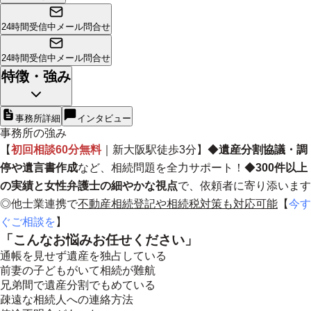
24時間受信中
メール問合せ
24時間受信中
メール問合せ
特徴・強み
事務所詳細
インタビュー
事務所の強み
【
初回相談60分無料
｜新大阪駅徒歩3分】◆
遺産分割協議・調
停や遺言書作成
など、相続問題を全力サポート！◆
300件以上
の実績と女性弁護士の細やかな視点
で、依頼者に寄り添います
◎他士業連携で
不動産相続登記や相続税対策も対応可能
【
今す
ぐご相談を
】
「こんなお悩みお任せください」
通帳を見せず遺産を独占している
前妻の子どもがいて相続が難航
兄弟間で遺産分割でもめている
疎遠な相続人への連絡方法