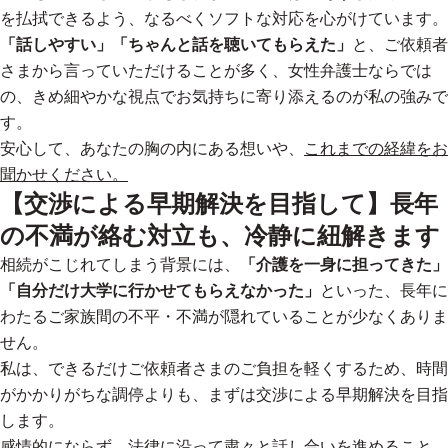
を払拭できるよう、なるべくソフトな対応を心がけています。
「話しやすい」「ちゃんと話を聴いてもらえた」
と、ご依頼者
さまから言っていただけることが多く、
女性弁護士ならでは
の、きめ細やかな視点でお気持ちに寄り添える
のが私の強みで
す。
安心して、あなたの胸の内にある想いや、
これまでの経緯をお
聞かせください。
【交渉による早期解決を目指して】長年
の不満が絡む対立も、冷静に紐解きます
相続がこじれてしまう背景には、
「介護を一身に担ってきた」
「自分だけ大学に行かせてもらえなかった」
といった、長年に
わたるご家族間の不平・不満が隠れていることが少なくありま
せん。
私は、できるだけご依頼者さまのご負担を軽くするため、時間
がかかりがちな調停よりも、
まずは交渉による早期解決を目指
します。
感情的にならず、法律に沿って粛々と話し合いを進めること