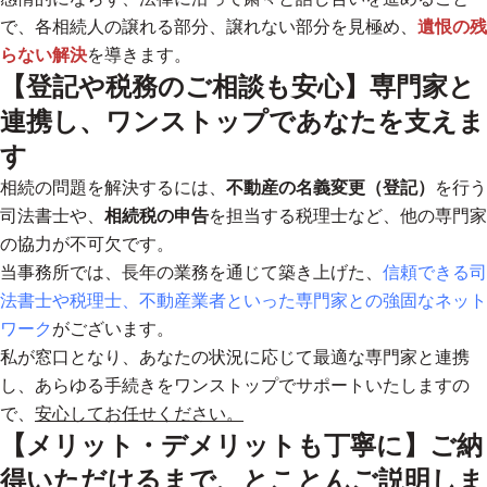
で、各相続人の譲れる部分、譲れない部分を見極め、
遺恨の残
らない解決
を導きます。
【登記や税務のご相談も安心】専門家と
連携し、ワンストップであなたを支えま
す
相続の問題を解決するには、
不動産の名義変更（登記）
を行う
司法書士や、
相続税の申告
を担当する税理士など、他の専門家
の協力が不可欠です。
当事務所では、長年の業務を通じて築き上げた、
信頼できる司
法書士や税理士、不動産業者といった専門家との強固なネット
ワーク
がございます。
私が窓口となり、あなたの状況に応じて最適な専門家と連携
し、
あらゆる手続きをワンストップでサポート
いたしますの
で、
安心してお任せください。
【メリット・デメリットも丁寧に】ご納
得いただけるまで、とことんご説明しま