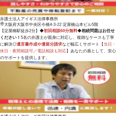
弁護士法人アイギス法律事務所
大阪府大阪市中央区今橋4-3-22 淀屋橋山本ビル5階
【淀屋橋駅徒歩2分】◆
初回相談60分無料
◆
相続問題はお任せ
ください！
5名の弁護士が親身に対応し、複雑なケースも丁寧
に解決
◎
遺言書作成や遺留分請求
など幅広くサポート【
当日・
休日・夜間相談可／電話相談も対応
】あなたの盾として、安心
のサポートを提供します。