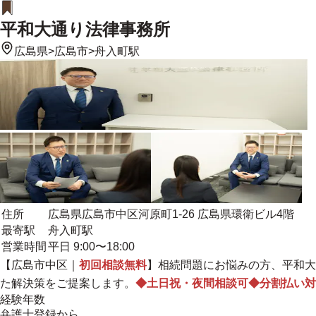
平和大通り法律事務所
広島県
>
広島市
>
舟入町駅
住所
広島県広島市中区河原町1-26 広島県環衛ビル4階
最寄駅
舟入町駅
営業時間
平日 9:00〜18:00
【広島市中区｜
初回相談無料
】相続問題にお悩みの方、平和大
た解決策をご提案します
。
◆土日祝・夜間相談可◆分割払い対
経験年数
弁護士登録から