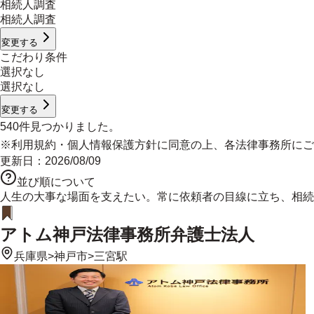
相続人調査
相続人調査
変更する
こだわり条件
選択なし
選択なし
変更する
540
件見つかりました。
※
利用規約
・
個人情報保護方針
に同意の上、各法律事務所にご
更新日：
2026/08/09
並び順について
人生の大事な場面を支えたい。常に依頼者の目線に立ち、相続
アトム神戸法律事務所弁護士法人
兵庫県
>
神戸市
>
三宮駅