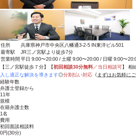
住所
兵庫県神戸市中央区八幡通3-2-5 IN東洋ビル501
最寄駅
JR三ノ宮駅より徒歩7分
営業時間
平日 9:00〜20:00 / 土曜 9:00〜20:00 / 日曜 9:00〜20:
【三ノ宮駅徒歩７分】【
初回相談30分無料
／当日相談可
】 
入し適正な解決を導きます
◎
分割払い対応
《
まずはお気軽にご
経験年数
弁護士登録から
11年
規模
在籍弁護士数
1名
費用
初回面談相談料
0円(30分)