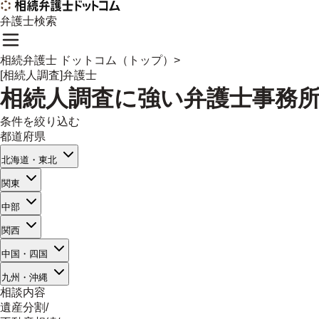
弁護士検索
相続弁護士 ドットコム（トップ）
>
[相続人調査]弁護士
相続人調査
に強い
弁護士事務
条件を絞り込む
都道府県
北海道・東北
関東
中部
関西
中国・四国
九州・沖縄
相談内容
遺産分割
/