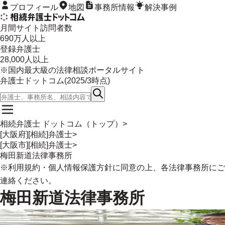
プロフィール
地図
事務所情報
解決事例
月間サイト訪問者数
690
万人以上
登録弁護士
28,000
人以上
※国内最大級の法律相談ポータルサイト
弁護士ドットコム(
2025/3
時点)
相続弁護士 ドットコム（トップ）
>
[大阪府][相続]弁護士
>
[大阪市][相続]弁護士
>
梅田新道法律事務所
※
利用規約
・
個人情報保護方針
に同意の上、各法律事務所にご
連絡ください。
梅田新道法律事務所