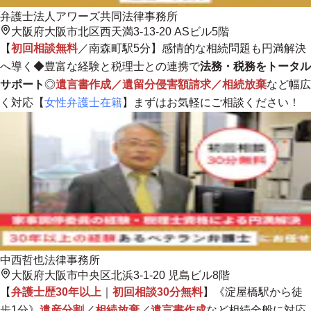
弁護士法人アワーズ共同法律事務所
大阪府大阪市北区西天満3-13-20 ASビル5階
【
初回相談無料
／南森町駅5分】感情的な相続問題も円満解決
へ導く◆豊富な経験と税理士との連携で
法務・税務をトータル
サポート
◎
遺言書作成／遺留分侵害額請求／相続放棄
など幅広
く対応【
女性弁護士在籍
】まずはお気軽にご相談ください！
中西哲也法律事務所
大阪府大阪市中央区北浜3-1-20 児島ビル8階
【
弁護士歴30年以上
｜
初回相談30分無料
】《淀屋橋駅から徒
歩1分》
遺産分割
／
相続放棄
／
遺言書作成
など相続全般に対応