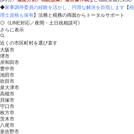
◆
家事調停委員の経験を活かし、円滑な解決を目指します
【
税
理士資格も保有
】
法務と税務の両面からトータルサポート
◎《LINE対応／夜間・土日祝相談可》
さらに表示
近くの市区町村を選び直す
大阪市
堺市
岸和田市
豊中市
池田市
吹田市
泉大津市
高槻市
貝塚市
守口市
枚方市
茨木市
八尾市
泉佐野市