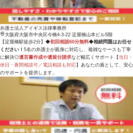
弁護士法人アイギス法律事務所
大阪府大阪市中央区今橋4-3-22 淀屋橋山本ビル5階
【淀屋橋駅徒歩2分】◆
初回相談60分無料
◆
相続問題はお任せ
ください！
5名の弁護士が親身に対応し、複雑なケースも丁寧
に解決
◎
遺言書作成や遺留分請求
など幅広くサポート【
当日・
休日・夜間相談可／電話相談も対応
】あなたの盾として、安心
のサポートを提供します。