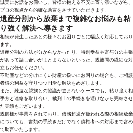
誠実にお話をお伺いし、皆様の抱える不安に寄り添いながら、
プロの視点から的確な助言をさせていただきます。
遺産分割から放棄まで複雑なお悩みも粘
り強く解決へ導きます
相続が発生したあとの様々なお困りごとに幅広く対応しており
ます。
遺産分割の方法が分からなかったり、特別受益や寄与分の主張
があって話し合いがまとまらないといった、親族間の繊細な対
立もお任せください。
不動産などの分けにくい財産の扱いにお困りの場合も、ご相談
者様の利益を守りつつ円滑な解決をめざします。
また、疎遠な親族との協議が進まないケースでも、粘り強く相
手方と連絡を取り合い、裁判上の手続きを避けながら完結させ
た実績もございます。
親御様が事業をされており、債務超過が疑われる際の相続放棄
についても、書類の手続きだけでなく債権者への対応まで含め
て助言いたします。