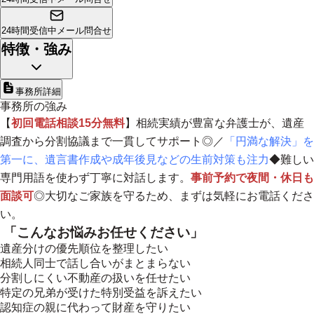
24時間受信中
メール問合せ
特徴・強み
事務所詳細
事務所の強み
【
初回電話相談15分無料
】相続実績が豊富な弁護士が、遺産
調査から分割協議まで一貫してサポート◎／
「円満な解決」を
第一に、遺言書作成や成年後見などの生前対策も注力
◆難しい
専門用語を使わず丁寧に対話します。
事前予約で夜間・休日も
面談可
◎
大切なご家族を守るため、まずは気軽にお電話くださ
い。
「こんなお悩みお任せください」
遺産分けの優先順位を整理したい
相続人同士で話し合いがまとまらない
分割しにくい不動産の扱いを任せたい
特定の兄弟が受けた特別受益を訴えたい
認知症の親に代わって財産を守りたい