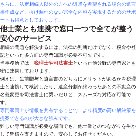
さらに、法定相続人以外の方への遺贈を希望される場合の遺言
書作成など、抜け漏れのない完全な内容を実現するためのサポ
ートも得意としております。
他士業とも連携で窓口一つで全てが整う
安心のサービス
相続の問題を解決するには、法律の判断だけでなく、税金や登
記といった多方面の専門知識が必要不可欠です。
当事務所では、
税理士や司法書士
といった他分野の専門家とも
密に連携しております。
例えば、生前贈与と遺言書のどちらにメリットがあるかを税理
士と連携して検討したり、遺産分割が終わったあとの不動産の
名義変更を司法書士に繋いだりと、スムーズな対応が可能で
す。
専門家同士が情報を共有することで、より精度の高い解決策を
提案できるのが大きな強みです。
難しい専門知識が必要な場面でも、他士業とのつながりを生か
して皆様を支えますので、安心してお任せください。