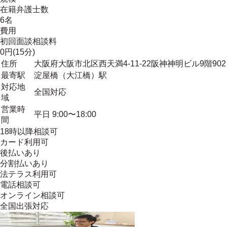
在籍弁護士数
6名
費用
初回面談相談料
0円(15分)
住所
大阪府大阪市北区西天満4-11-22阪神神明ビル9階902
最寄駅
淀屋橋（大江橋）駅
対応地
全国対応
域
営業時
平日 9:00〜18:00
間
18時以降相談可
カード利用可
後払いあり
分割払いあり
法テラス利用可
電話相談可
オンライン相談可
全国出張対応