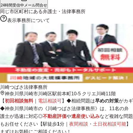
24時間受信中
メール問合せ
同じ市区町村にある
弁護士・法律事務所
表示事務所について
川崎つばさ法律事務所
神奈川県川崎市川崎区駅前本町10-5 クリエ川崎11階
【
初回相談無料
｜
電話相談可
】◆相続問題は
早めの対策
がカギ
◆神奈川県川崎市の《川崎つばさ法律事務所》は、11名の弁
護士が迅速に対応◎
不動産評価
や
遺産使い込み
など複雑な問題
もお任せください【駅徒歩
1
分｜
夜間相談
・
土日祝相談可能
】
まずは
お気軽にご相談ください！