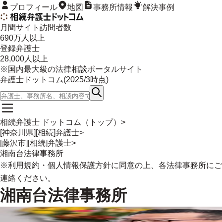
プロフィール
地図
事務所情報
解決事例
月間サイト訪問者数
690
万人以上
登録弁護士
28,000
人以上
※国内最大級の法律相談ポータルサイト
弁護士ドットコム(
2025/3
時点)
相続弁護士 ドットコム（トップ）
>
[神奈川県][相続]弁護士
>
[藤沢市][相続]弁護士
>
湘南台法律事務所
※
利用規約
・
個人情報保護方針
に同意の上、各法律事務所にご
連絡ください。
湘南台法律事務所