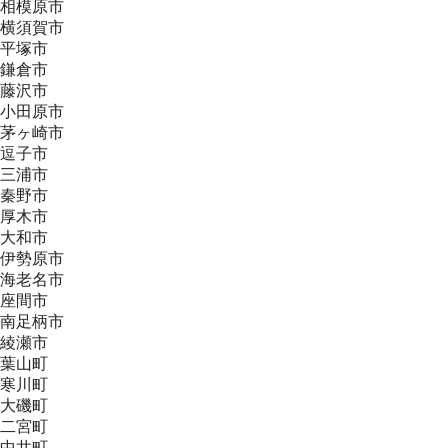
相模原市
横須賀市
平塚市
鎌倉市
藤沢市
小田原市
茅ヶ崎市
逗子市
三浦市
秦野市
厚木市
大和市
伊勢原市
海老名市
座間市
南足柄市
綾瀬市
葉山町
寒川町
大磯町
二宮町
中井町