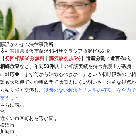
藤沢かわせみ法律事務所
神奈川県藤沢市藤沢43-4サクラシア藤沢ビル2階
【
初回相談60分無料
｜
藤沢駅徒歩5分
】
遺産分割
／
遺言作成
／
相続放棄
など、
年間
50件
以上の相談実績を持つ弁護士が親身
に対応
◆「まず何から始めるべきか？」という初期段階のご相
談も大歓迎です◎親族間では伝えにくい想いも、法的な視点か
ら粘り強く交渉し、
後悔のない解決と「人生の好転」を全力で
支えます。
さらに表示
近くの市区町村を選び直す
横浜市
川崎市