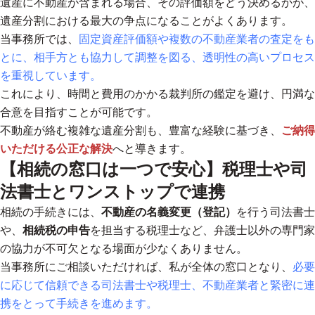
遺産に不動産が含まれる場合、その評価額をどう決めるかが、
遺産分割における最大の争点になることがよくあります。
当事務所では、
固定資産評価額や複数の不動産業者の査定をも
とに、相手方とも協力して調整を図る、透明性の高いプロセス
を重視しています。
これにより、時間と費用のかかる裁判所の鑑定を避け、円満な
合意を目指すことが可能です。
不動産が絡む複雑な遺産分割も、豊富な経験に基づき、
ご納得
いただける公正な解決
へと導きます。
【相続の窓口は一つで安心】税理士や司
法書士とワンストップで連携
相続の手続きには、
不動産の名義変更（登記）
を行う司法書士
や、
相続税の申告
を担当する税理士など、弁護士以外の専門家
の協力が不可欠となる場面が少なくありません。
当事務所にご相談いただければ、私が全体の窓口となり、
必要
に応じて信頼できる司法書士や税理士、不動産業者と緊密に連
携をとって手続きを進めます。