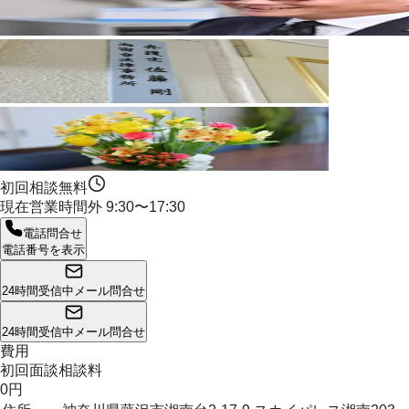
初回相談無料
現在営業時間外
9:30〜17:30
電話問合せ
電話番号を表示
24時間受信中
メール問合せ
24時間受信中
メール問合せ
費用
初回面談相談料
0円