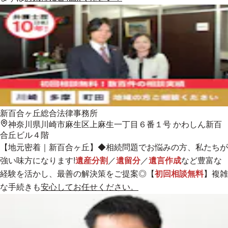
新百合ヶ丘総合法律事務所
神奈川県川崎市麻生区上麻生一丁目６番１号 かわしん新百
合丘ビル４階
【
地元密着
｜新百合ヶ丘】◆相続問題でお悩みの方、私たちが
強い味方になります!
遺産分割
／
遺留分
／
遺言作成
など豊富な
経験を活かし、最善の解決策をご提案◎【
初回相談無料
】複雑
な手続きも
安心してお任せください。