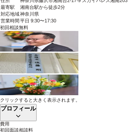
住所
神奈川県藤沢市湘南台2-17-9 スカイパレス湘南203
最寄駅
湘南台駅から徒歩2分
対応地域
神奈川県
営業時間
平日 9:30〜17:30
初回相談無料
クリックすると大きく表示されます。
プロフィール
費用
初回面談相談料