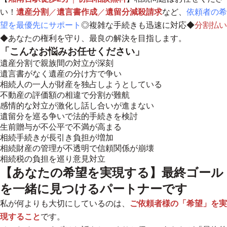
い！
遺産分割
／
遺言書作成
／
遺留分減殺請求
など、
依頼者の希
望を最優先にサポート
◎複雑な手続きも迅速に対応◆
分割払い
◆
あなたの権利を守り、最良の解決を目指します。
「こんなお悩みお任せください」
遺産分割で親族間の対立が深刻
遺言書がなく遺産の分け方で争い
相続人の一人が財産を独占しようとしている
不動産の評価額の相違で分割が難航
感情的な対立が激化し話し合いが進まない
遺留分を巡る争いで法的手続きを検討
生前贈与が不公平で不満が高まる
相続手続きが長引き負担が増加
相続財産の管理が不透明で信頼関係が崩壊
相続税の負担を巡り意見対立
【あなたの希望を実現する】最終ゴール
を一緒に見つけるパートナーです
私が何よりも大切にしているのは、
ご依頼者様の「希望」を実
現すること
です。