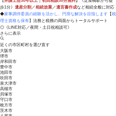
【
弁護士歴30年以上
｜
初回相談30分無料
】《淀屋橋駅から徒
歩1分》
遺産分割
／
相続放棄
／
遺言書作成
など相続全般に対応
◆
家事調停委員の経験を活かし、円滑な解決を目指します
【
税
理士資格も保有
】
法務と税務の両面からトータルサポート
◎《LINE対応／夜間・土日祝相談可》
さらに表示
近くの市区町村を選び直す
大阪市
堺市
岸和田市
豊中市
池田市
吹田市
泉大津市
高槻市
貝塚市
守口市
枚方市
茨木市
八尾市