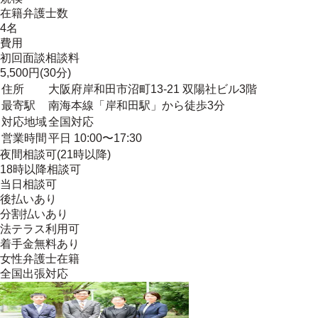
在籍弁護士数
4名
費用
初回面談相談料
5,500円(30分)
住所
大阪府岸和田市沼町13-21 双陽社ビル3階
最寄駅
南海本線「岸和田駅」から徒歩3分
対応地域
全国対応
営業時間
平日 10:00〜17:30
夜間相談可(21時以降)
18時以降相談可
当日相談可
後払いあり
分割払いあり
法テラス利用可
着手金無料あり
女性弁護士在籍
全国出張対応