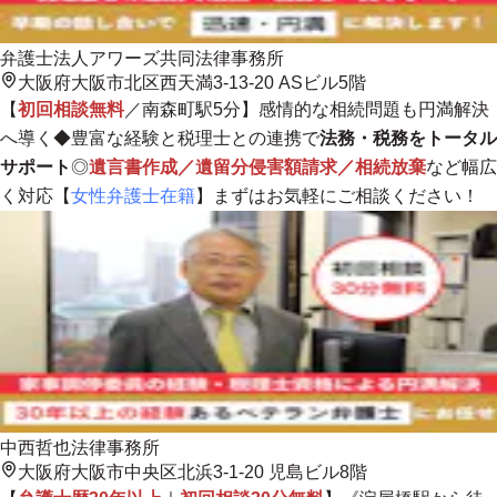
弁護士法人アワーズ共同法律事務所
大阪府大阪市北区西天満3-13-20 ASビル5階
【
初回相談無料
／南森町駅5分】感情的な相続問題も円満解決
へ導く◆豊富な経験と税理士との連携で
法務・税務をトータル
サポート
◎
遺言書作成／遺留分侵害額請求／相続放棄
など幅広
く対応【
女性弁護士在籍
】まずはお気軽にご相談ください！
中西哲也法律事務所
大阪府大阪市中央区北浜3-1-20 児島ビル8階