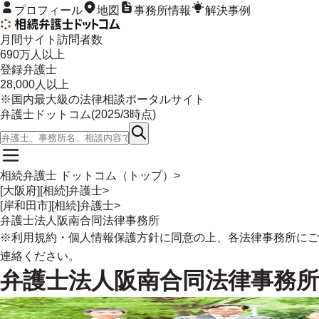
プロフィール
地図
事務所情報
解決事例
月間サイト訪問者数
690
万人以上
登録弁護士
28,000
人以上
※国内最大級の法律相談ポータルサイト
弁護士ドットコム(
2025/3
時点)
相続弁護士 ドットコム（トップ）
>
[大阪府][相続]弁護士
>
[岸和田市][相続]弁護士
>
弁護士法人阪南合同法律事務所
※
利用規約
・
個人情報保護方針
に同意の上、各法律事務所にご
連絡ください。
弁護士法人阪南合同法律事務所