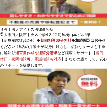
弁護士法人アイギス法律事務所
大阪府大阪市中央区今橋4-3-22 淀屋橋山本ビル5階
【淀屋橋駅徒歩2分】◆
初回相談60分無料
◆
相続問題はお任せ
ください！
5名の弁護士が親身に対応し、複雑なケースも丁寧
に解決
◎
遺言書作成や遺留分請求
など幅広くサポート【
当日・
休日・夜間相談可／電話相談も対応
】あなたの盾として、安心
のサポートを提供します。