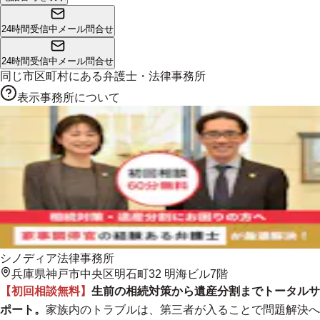
24時間受信中
メール問合せ
24時間受信中
メール問合せ
同じ市区町村にある
弁護士・法律事務所
表示事務所について
シノディア法律事務所
兵庫県神戸市中央区明石町32 明海ビル7階
【初回相談無料】
生前の相続対策から遺産分割までトータルサ
ポート。
家族内のトラブルは、第三者が入ることで問題解決へ