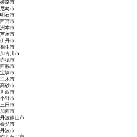
姫路市
尼崎市
明石市
西宮市
洲本市
芦屋市
伊丹市
相生市
加古川市
赤穂市
西脇市
宝塚市
三木市
高砂市
川西市
小野市
三田市
加西市
丹波篠山市
養父市
丹波市
南あわじ市