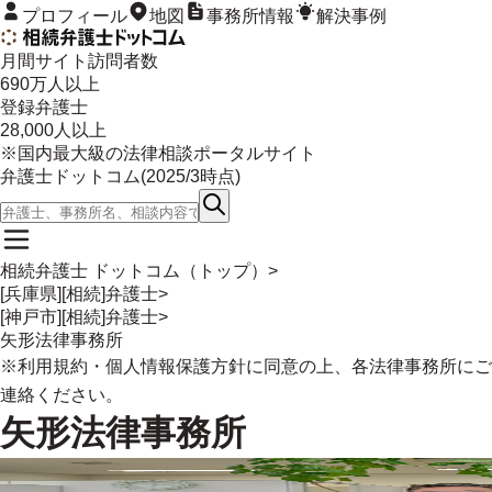
プロフィール
地図
事務所情報
解決事例
月間サイト訪問者数
690
万人以上
登録弁護士
28,000
人以上
※国内最大級の法律相談ポータルサイト
弁護士ドットコム(
2025/3
時点)
相続弁護士 ドットコム（トップ）
>
[兵庫県][相続]弁護士
>
[神戸市][相続]弁護士
>
矢形法律事務所
※
利用規約
・
個人情報保護方針
に同意の上、各法律事務所にご
連絡ください。
矢形法律事務所