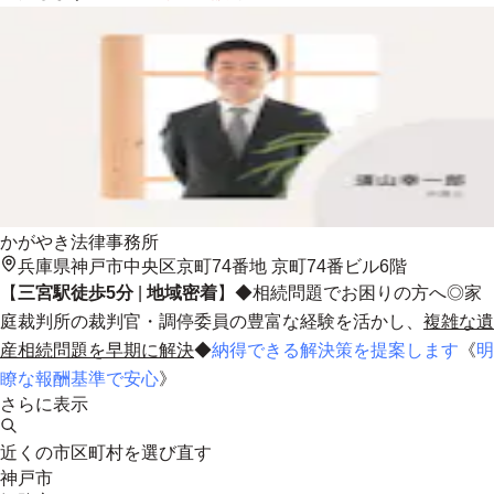
かがやき法律事務所
兵庫県神戸市中央区京町74番地 京町74番ビル6階
【
三宮駅徒歩5分
|
地域密着
】◆相続問題でお困りの方へ◎家
庭裁判所の裁判官・調停委員の豊富な経験を活かし、
複雑な遺
産相続問題を早期に解決
◆
納得できる解決策を提案します
《
明
瞭な報酬基準で安心
》
さらに表示
近くの市区町村を選び直す
神戸市