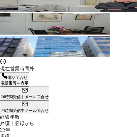
現在営業時間外
電話問合せ
電話番号を表示
24時間受信中
メール問合せ
24時間受信中
メール問合せ
経験年数
弁護士登録から
23年
規模