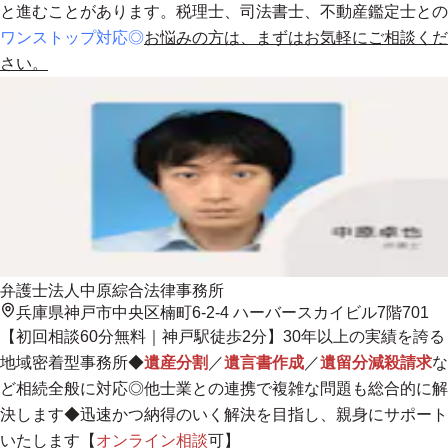
と進むことがあります。税理士、司法書士、不動産鑑定士との
ワンストップ対応◎
お悩みの方は、まずはお気軽にご相談くだ
さい。
弁護士法人中原綜合法律事務所
兵庫県神戸市中央区楠町6-2-4 ハーバースカイビル7階701
【初回相談60分無料｜神戸駅徒歩2分】
30年以上の実績を誇る
地域密着型事務所
◆
遺産分割
／
遺言書作成
／
遺留分減殺請求
な
ど相続全般に対応◎他士業との連携で複雑な問題も総合的に解
決します◆迅速かつ納得のいく解決を目指し、親身にサポート
いたします【
オンライン相談
可】