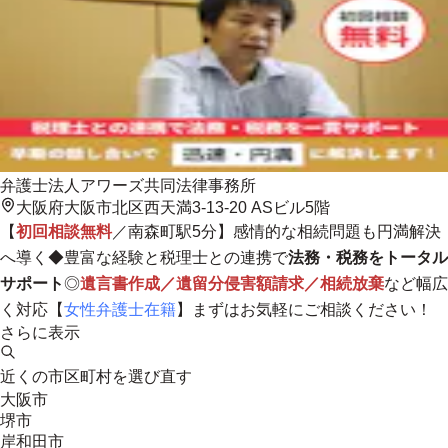
弁護士法人アワーズ共同法律事務所
大阪府大阪市北区西天満3-13-20 ASビル5階
【
初回相談無料
／南森町駅5分】感情的な相続問題も円満解決
へ導く◆豊富な経験と税理士との連携で
法務・税務をトータル
サポート
◎
遺言書作成／遺留分侵害額請求／相続放棄
など幅広
く対応【
女性弁護士在籍
】まずはお気軽にご相談ください！
さらに表示
近くの市区町村を選び直す
大阪市
堺市
岸和田市