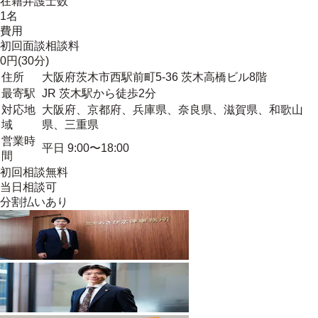
在籍弁護士数
1名
費用
初回面談相談料
0円(30分)
住所
大阪府茨木市西駅前町5-36 茨木高橋ビル8階
最寄駅
JR 茨木駅から徒歩2分
対応地
大阪府、京都府、兵庫県、奈良県、滋賀県、和歌山
域
県、三重県
営業時
平日 9:00〜18:00
間
初回相談無料
当日相談可
分割払いあり