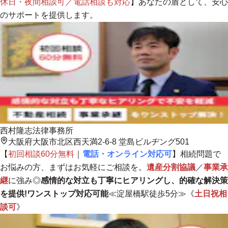
休日・夜間相談可／電話相談も対応
】あなたの盾として、安心
のサポートを提供します。
西村隆志法律事務所
大阪府大阪市北区西天満2-6-8 堂島ビルヂング501
【
初回相談60分無料
｜
電話・オンライン対応可
】相続問題で
お悩みの方、まずはお気軽にご相談を。
遺産分割協議
／
事業承
継
に強み◎
感情的な対立も丁寧にヒアリングし、的確な解決策
を提供!ワンストップ対応可能
≪淀屋橋駅徒歩5分≫《
土日祝相
談可
》