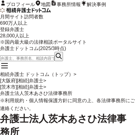
プロフィール
地図
事務所情報
解決事例
月間サイト訪問者数
690
万人以上
登録弁護士
28,000
人以上
※国内最大級の法律相談ポータルサイト
弁護士ドットコム(
2025/3
時点)
相続弁護士 ドットコム（トップ）
>
[大阪府][相続]弁護士
>
[茨木市][相続]弁護士
>
弁護士法人茨木あさひ法律事務所
※
利用規約
・
個人情報保護方針
に同意の上、各法律事務所にご
連絡ください。
弁護士法人茨木あさひ法律事
務所