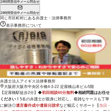
24時間受信中
メール問合せ
24時間受信中
メール問合せ
同じ市区町村にある
弁護士・法律事務所
表示事務所について
弁護士法人アイギス法律事務所
大阪府大阪市中央区今橋4-3-22 淀屋橋山本ビル5階
【淀屋橋駅徒歩2分】◆
初回相談60分無料
◆
相続問題はお任せ
ください！
5名の弁護士が親身に対応し、複雑なケースも丁寧
に解決
◎
遺言書作成や遺留分請求
など幅広くサポート【
当日・