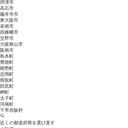
摂津市
高石市
藤井寺市
東大阪市
泉南市
四條畷市
交野市
大阪狭山市
阪南市
島本町
豊能町
能勢町
忠岡町
熊取町
田尻町
岬町
太子町
河南町
千早赤阪村
近くの都道府県を選び直す