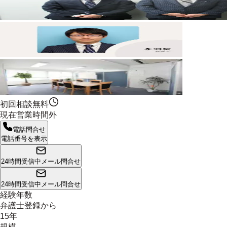
初回相談無料
現在営業時間外
電話問合せ
電話番号を表示
24時間受信中
メール問合せ
24時間受信中
メール問合せ
経験年数
弁護士登録から
15年
規模