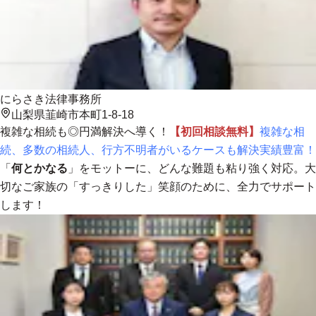
にらさき法律事務所
山梨県韮崎市本町1-8-18
複雑な相続も◎円満解決へ導く！
【初回相談無料】
複雑な相
続、多数の相続人、行方不明者がいるケースも解決実績豊富！
「
何とかなる
」をモットーに、どんな難題も粘り強く対応。大
切なご家族の「すっきりした」笑顔のために、
全力でサポート
します！