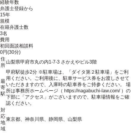
経験年数
弁護士登録から
15年
規模
在籍弁護士数
3名
費用
初回面談相談料
0円(30分)
住
山梨県甲府市丸の内1-7-3 さかえやビル3階
所
甲府駅徒歩2分 ※駐車場は、「ダイタ第２駐車場」をご利
用ください。ご利用後に、駐車サービス券をお渡しさせて
最
いただきますので、入庫時の駐車券をご持参ください。 場
寄
所は事務所ホームページ（ https://nagabuchi-law.com/ ）の
駅
下部に「アクセス」がございますので、駐車場情報をご確
認ください。
対
応
東京都、神奈川県、静岡県、山梨県
地
域