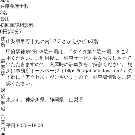
在籍弁護士数
3名
費用
初回面談相談料
0円(30分)
住
山梨県甲府市丸の内1-7-3 さかえやビル3階
所
甲府駅徒歩2分 ※駐車場は、「ダイタ第２駐車場」をご利
用ください。ご利用後に、駐車サービス券をお渡しさせて
最
いただきますので、入庫時の駐車券をご持参ください。 場
寄
所は事務所ホームページ（ https://nagabuchi-law.com/ ）の
駅
下部に「アクセス」がございますので、駐車場情報をご確
認ください。
対
応
東京都、神奈川県、静岡県、山梨県
地
域
営
業
平日 9:00〜18:00
時