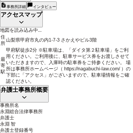
事務所詳細
インタビュー
アクセスマップ
地図を読み込み中...
住
山梨県甲府市丸の内1-7-3 さかえやビル3階
所
甲府駅徒歩2分 ※駐車場は、「ダイタ第２駐車場」をご利
用ください。ご利用後に、駐車サービス券をお渡しさせて
最
いただきますので、入庫時の駐車券をご持参ください。 場
寄
所は事務所ホームページ（ https://nagabuchi-law.com/ ）の
駅
下部に「アクセス」がございますので、駐車場情報をご確
認ください。
弁護士事務所概要
事務所名
永淵総合法律事務所
弁護士
永淵 智
弁護士登録番号