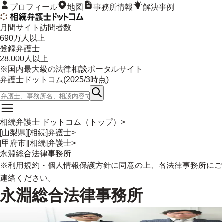
プロフィール
地図
事務所情報
解決事例
月間サイト訪問者数
690
万人以上
登録弁護士
28,000
人以上
※国内最大級の法律相談ポータルサイト
弁護士ドットコム(
2025/3
時点)
相続弁護士 ドットコム（トップ）
>
[山梨県][相続]弁護士
>
[甲府市][相続]弁護士
>
永淵総合法律事務所
※
利用規約
・
個人情報保護方針
に同意の上、各法律事務所にご
連絡ください。
永淵総合法律事務所