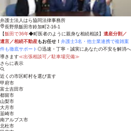
弁護士法人はら協同法律事務所
長野県飯田市鈴加町2-16-1
【
飯田で36年
◆町医者のように親身な相続相談】
遺産分割／
遺言／相続不動産
もお任せ！
弁護士3名・他士業連携で複雑案
件も徹底サポート
◎
迅速・丁寧・誠実にあなたの不安を解消へ
導きます
≪出張相談可／駐車場完備≫
さらに表示
近くの市区町村を選び直す
甲府市
富士吉田市
都留市
山梨市
大月市
韮崎市
南アルプス市
北杜市