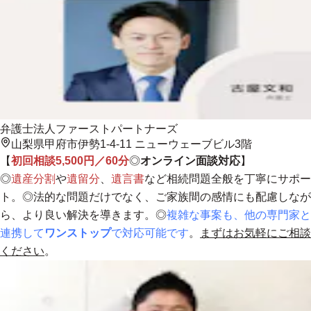
弁護士法人ファーストパートナーズ
山梨県甲府市伊勢1-4-11 ニューウェーブビル3階
【
初回相談5,500円／60分
◎
オンライン面談対応
】
◎
遺産分割
や
遺留分
、
遺言書
など
相続問題全般を丁寧にサポー
ト
。◎法的な問題だけでなく、ご家族間の感情にも配慮しなが
ら、より良い解決を導きます。◎
複雑な事案も、他の専門家と
連携して
ワンストップ
で対応可能です
。
まずはお気軽にご相談
ください
。