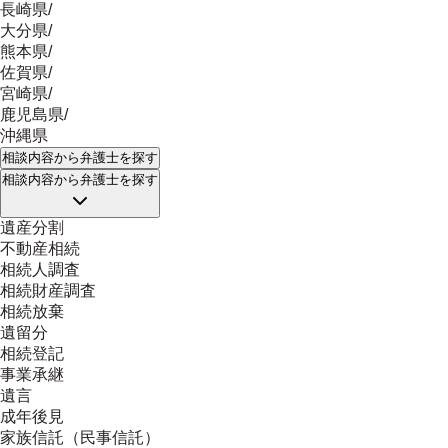
長崎県
/
大分県
/
熊本県
/
佐賀県
/
宮崎県
/
鹿児島県
/
沖縄県
相談内容
から弁護士を探す
相談内容
から弁護士を探す
遺産分割
不動産相続
相続人調査
相続財産調査
相続放棄
遺留分
相続登記
事業承継
遺言
成年後見
家族信託（民事信託）