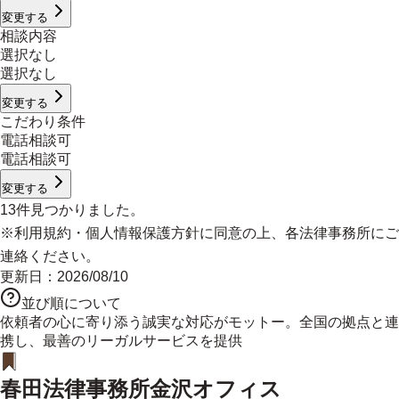
変更する
相談内容
選択なし
選択なし
変更する
こだわり条件
電話相談可
電話相談可
変更する
13
件見つかりました。
※
利用規約
・
個人情報保護方針
に同意の上、各法律事務所にご
連絡ください。
更新日：
2026/08/10
並び順について
依頼者の心に寄り添う誠実な対応がモットー。全国の拠点と連
携し、最善のリーガルサービスを提供
春田法律事務所金沢オフィス