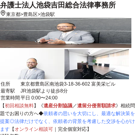
弁護士法人池袋吉田総合法律事務所
東京都
>
豊島区
>
池袋駅
住所
東京都豊島区南池袋3-18-36-602 富美栄ビル
最寄駅
JR池袋駅より徒歩8分
営業時間
平日 0:00〜24:00
【
初回相談無料
】《
遺産分割協議
／
遺留分侵害額請求
》相続問
題でお困りの方へ◆
依頼者の思いを大切にし、最適な解決策を
提案◎法律だけでなく、依頼者の背景を考慮した交渉を心がけ
ます
【
オンライン相談可
｜
完全個室対応
】