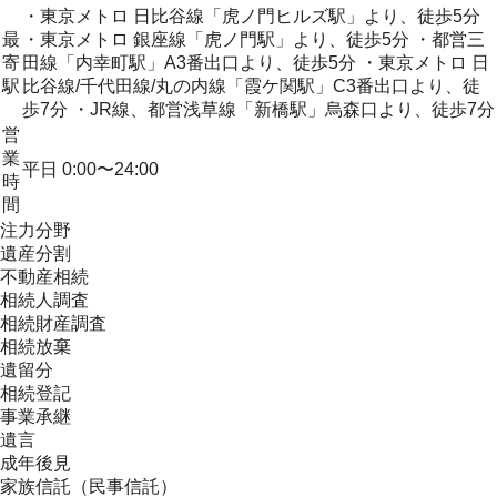
・東京メトロ 日比谷線「虎ノ門ヒルズ駅」より、徒歩5分
最
・東京メトロ 銀座線「虎ノ門駅」より、徒歩5分 ・都営三
寄
田線「内幸町駅」A3番出口より、徒歩5分 ・東京メトロ 日
駅
比谷線/千代田線/丸の内線「霞ケ関駅」C3番出口より、徒
歩7分 ・JR線、都営浅草線「新橋駅」烏森口より、徒歩7分
営
業
平日 0:00〜24:00
時
間
注力分野
遺産分割
不動産相続
相続人調査
相続財産調査
相続放棄
遺留分
相続登記
事業承継
遺言
成年後見
家族信託（民事信託）