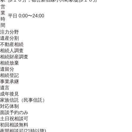
営
業
平日 0:00〜24:00
時
間
注力分野
遺産分割
不動産相続
相続人調査
相続財産調査
相続放棄
遺留分
相続登記
事業承継
遺言
成年後見
家族信託（民事信託）
対応体制
面談予約のみ
土日祝相談可
初回相談無料
夜間相談可(21時以降)