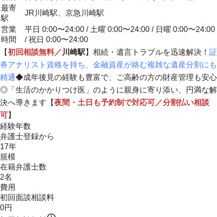
最寄
JR川崎駅、京急川崎駅
駅
営業
平日 0:00〜24:00 / 土曜 0:00〜24:00 / 日曜 0:00〜24:00
時間
/ 祝日 0:00〜24:00
【
初回相談無料／
川崎駅
】相続・遺言トラブルを迅速解決！
証
券アナリスト資格を持ち、金融資産が絡む複雑な遺産分割にも
精通
◆成年後見の経験も豊富で、ご高齢の方の財産管理も安心
◎
「生活のかかりつけ医」のように親身に寄り添い、円満な解
決へ導きます
【
夜間・土日も予約制で対応可／分割払い相談
可
】
経験年数
弁護士登録から
17年
規模
在籍弁護士数
2名
費用
初回面談相談料
0円