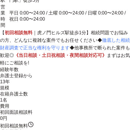
駅
門駅」徒歩5分
営
業
平日 0:00〜24:00 / 土曜 0:00〜24:00 / 日曜 0:00〜24:00 /
時
祝日 0:00〜24:00
間
【
初回相談無料
｜虎ノ門ヒルズ駅徒歩1分】相続問題でお悩み
の方、どんなに複雑な案件でもお任せください◆
徹底した相続
財産調査で正当な権利を守ります
◆他事務所で断られた案件も
歓迎◎
《当日相談・土日祝相談・夜間相談対応可》
まずはお気
軽にご相談を!
経験年数
弁護士登録から
13年
規模
在籍弁護士数
1名
費用
初回面談相談料
0円
初回相談無料