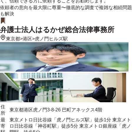
く、信頼できる方に依頼することをお勧めします。
依頼者の意向を最大限に尊重〜徹底的な調査で複雑な相続問題
も解決
弁護士法人はるかぜ総合法律事務所
東京都
>
港区
>
虎ノ門ヒルズ駅
住
東京都港区虎ノ門3-8-26 巴町アネックス4階
所
最
東京メトロ日比谷線「虎ノ門ヒルズ駅」徒歩1分 東京メト
寄
ロ日比谷線「神谷町駅」徒歩5分 東京メトロ銀座線「虎ノ