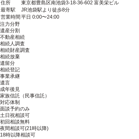
住所
東京都豊島区南池袋3-18-36-602 富美栄ビル
最寄駅
JR池袋駅より徒歩8分
営業時間
平日 0:00〜24:00
注力分野
遺産分割
不動産相続
相続人調査
相続財産調査
相続放棄
遺留分
相続登記
事業承継
遺言
成年後見
家族信託（民事信託）
対応体制
面談予約のみ
土日祝相談可
初回相談無料
夜間相談可(21時以降)
18時以降相談可