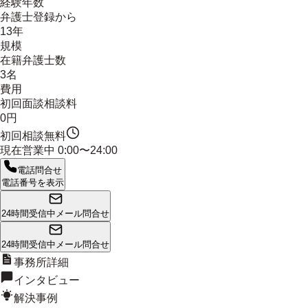
経験年数
弁護士登録から
13年
規模
在籍弁護士数
3名
費用
初回面談相談料
0円
初回相談無料
現在営業中
0:00〜24:00
電話問合せ
電話番号を表示
24時間受信中
メール問合せ
24時間受信中
メール問合せ
事務所詳細
インタビュー
解決事例