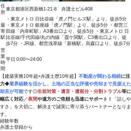
住
東京都港区西新橋1-21-8 弁護士ビル408
所
・東京メトロ 日比谷線「虎ノ門ヒルズ駅」より、徒歩5分
最
・東京メトロ 銀座線「虎ノ門駅」より、徒歩5分 ・都営三
寄
田線「内幸町駅」A3番出口より、徒歩5分 ・東京メトロ 日
駅
比谷線/千代田線/丸の内線「霞ケ関駅」C3番出口より、徒
歩7分 ・JR線、都営浅草線「新橋駅」烏森口より、徒歩7分
営
業
平日 0:00〜24:00
時
間
【建築実務10年超×弁護士歴10年超】
不動産が関わる相続
に注
力
◆
業界経験を活かし、土地の正当な評価や売却まで見据えた
助言が可能
です◎
生前対策・遺言・遺留分・分割トラブル
等に
幅広く対応
／
夜間
や遠方のご依頼も迅速にサポート！
「話しや
すさ」を大切に、解決まで誠実に寄り添うパートナーとなりま
す。
経験年数
弁護士登録から