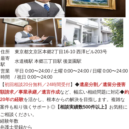
住所
東京都文京区本郷2丁目16-10 西澤ビル203号
最寄
水道橋駅 本郷三丁目駅 後楽園駅
駅
営業
平日 0:00〜24:00 / 土曜 0:00〜24:00 / 日曜 0:00〜24:00
時間
/ 祝日 0:00〜24:00
【
初回相談20分無料／24時間受付
】◆
遺産分割／遺留分侵害
額請求／事業承継／遺言作成
など、幅広い相続問題に対応◆
約
20年の経験
を活かし、根本からの解決を目指します。複雑な
案件も粘り強くサポート◎
【相談実績数500件以上】
お気軽に
ご相談ください。
経験年数
弁護士登録から