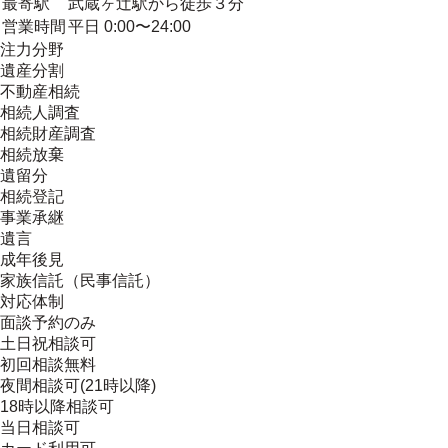
最寄駅
武蔵ヶ辻駅から徒歩３分
営業時間
平日 0:00〜24:00
注力分野
遺産分割
不動産相続
相続人調査
相続財産調査
相続放棄
遺留分
相続登記
事業承継
遺言
成年後見
家族信託（民事信託）
対応体制
面談予約のみ
土日祝相談可
初回相談無料
夜間相談可(21時以降)
18時以降相談可
当日相談可