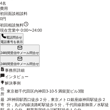
4名
費用
初回面談相談料
0円
初回相談無料
現在営業中
0:00〜24:00
電話問合せ
電話番号を表示
24時間受信中
メール問合せ
24時間受信中
メール問合せ
事務所詳細
インタビュー
解決事例
住
東京都千代田区内神田3-10-5 満留賀ビル3階
所
最
JR神田駅西口徒歩２分，東京メトロ銀座線神田駅徒歩２
寄
分，丸の内線淡路町駅徒歩５分，千代田線新御茶ノ水駅徒
駅
歩１０分，都営新宿線小川町駅徒歩１０分