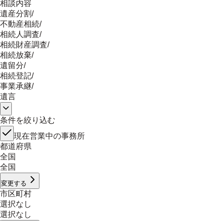
相談内容
遺産分割
/
不動産相続
/
相続人調査
/
相続財産調査
/
相続放棄
/
遺留分
/
相続登記
/
事業承継
/
遺言
条件を絞り込む
現在営業中の事務所
都道府県
全国
全国
変更する
市区町村
選択なし
選択なし