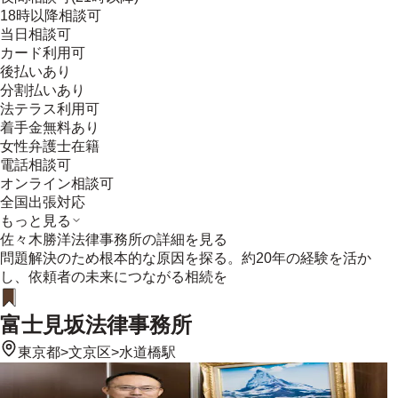
18時以降相談可
当日相談可
カード利用可
後払いあり
分割払いあり
法テラス利用可
着手金無料あり
女性弁護士在籍
電話相談可
オンライン相談可
全国出張対応
もっと見る
佐々木勝洋法律事務所
の詳細を見る
問題解決のため根本的な原因を探る。約20年の経験を活か
し、依頼者の未来につながる相続を
富士見坂法律事務所
東京都
>
文京区
>
水道橋駅