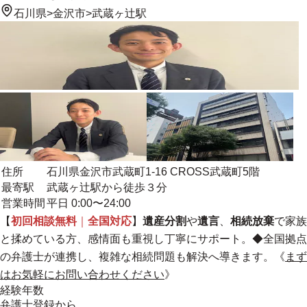
石川県
>
金沢市
>
武蔵ヶ辻駅
住所
石川県金沢市武蔵町1-16 CROSS武蔵町5階
最寄駅
武蔵ヶ辻駅から徒歩３分
営業時間
平日 0:00〜24:00
【
初回相談無料
｜
全国対応
】
遺産分割
や
遺言
、
相続放棄
で家族
と揉めている方、感情面も重視し丁寧にサポート。
◆全国拠点
の弁護士が連携し、複雑な相続問題も解決へ導きます。《
まず
はお気軽にお問い合わせください
》
経験年数
弁護士登録から