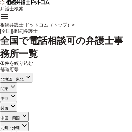
弁護士検索
相続弁護士 ドットコム（トップ）
>
[全国][相続]弁護士
全国
で
電話相談可
の
弁護士事
務所一覧
条件を絞り込む
都道府県
北海道・東北
関東
中部
関西
中国・四国
九州・沖縄