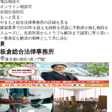
電話相談可
オンライン相談可
全国出張対応
もっと見る
やまもと総合法律事務所
の詳細を見る
建築業界での10年を超える経験を武器に不動産が絡む相続を
スムーズに。生前対策からトラブル解決まで誠実に寄り添い、
一番身近な解決の相棒として共に歩む
板倉総合法律事務所
東京都
>
港区
>
虎ノ門駅