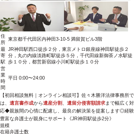
住
東京都千代田区内神田3-10-5 満留賀ビル3階
所
最
JR神田駅西口徒歩２分，東京メトロ銀座線神田駅徒歩２
寄
分，丸の内線淡路町駅徒歩５分，千代田線新御茶ノ水駅徒
駅
歩１０分，都営新宿線小川町駅徒歩１０分
営
業
平日 0:00〜24:00
時
間
【初回相談無料｜オンライン相談可】佐々木勝洋法律事務所で
は、
遺言書作成
から
遺産分割
、
遺留分侵害額請求
まで幅広く対
応◆親族間の心情に配慮し、最良の解決策を提案します◎経験
豊富な弁護士が親身にサポート《JR神田駅徒歩2分》
規模
在籍弁護士数