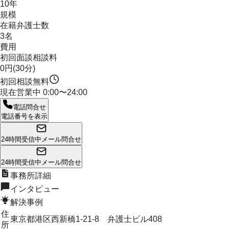
10年
規模
在籍弁護士数
3名
費用
初回面談相談料
0円(30分)
初回相談無料
現在営業中
0:00〜24:00
電話問合せ
電話番号を表示
24時間受信中
メール問合せ
24時間受信中
メール問合せ
事務所詳細
インタビュー
解決事例
住
東京都港区西新橋1-21-8 弁護士ビル408
所