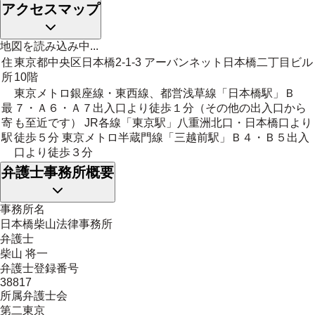
アクセスマップ
地図を読み込み中...
住
東京都中央区日本橋2-1-3 アーバンネット日本橋二丁目ビル
所
10階
東京メトロ銀座線・東西線、都営浅草線「日本橋駅」Ｂ
最
７・Ａ６・Ａ７出入口より徒歩１分（その他の出入口から
寄
も至近です） JR各線「東京駅」八重洲北口・日本橋口より
駅
徒歩５分 東京メトロ半蔵門線「三越前駅」Ｂ４・Ｂ５出入
口より徒歩３分
弁護士事務所概要
事務所名
日本橋柴山法律事務所
弁護士
柴山 将一
弁護士登録番号
38817
所属弁護士会
第二東京