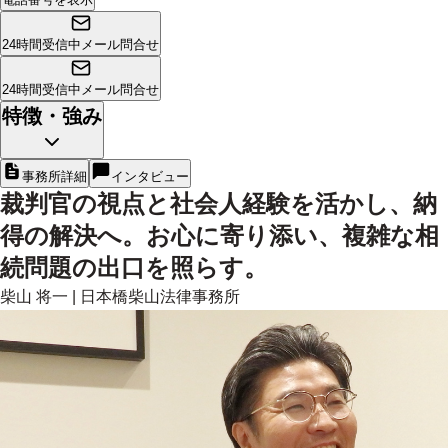
24時間受信中
メール問合せ
24時間受信中
メール問合せ
特徴・強み
事務所詳細
インタビュー
裁判官の視点と社会人経験を活かし、納
得の解決へ。お心に寄り添い、複雑な相
続問題の出口を照らす。
柴山 将一
|
日本橋柴山法律事務所