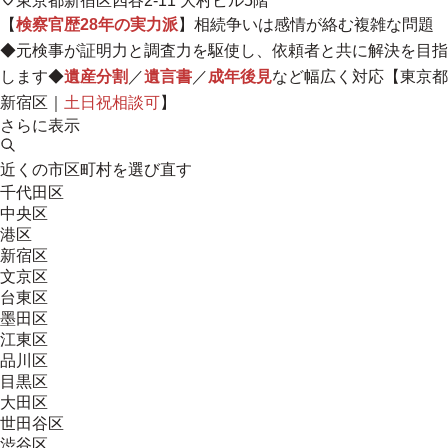
東京都新宿区四谷2-11 大村ビル5階
【
検察官歴28年の実力派
】相続争いは感情が絡む複雑な問題
◆元検事が証明力と調査力を駆使し、依頼者と共に解決を目指
します◆
遺産分割
／
遺言書
／
成年後見
など幅広く対応【東京都
新宿区｜
土日祝相談可
】
さらに表示
近くの市区町村を選び直す
千代田区
中央区
港区
新宿区
文京区
台東区
墨田区
江東区
品川区
目黒区
大田区
世田谷区
渋谷区