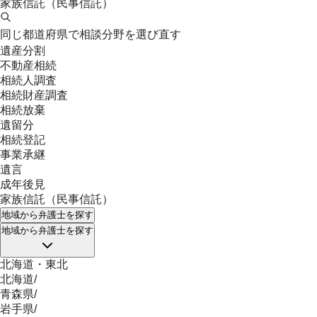
家族信託（民事信託）
同じ都道府県で相談分野を選び直す
遺産分割
不動産相続
相続人調査
相続財産調査
相続放棄
遺留分
相続登記
事業承継
遺言
成年後見
家族信託（民事信託）
地域
から弁護士を探す
地域
から弁護士を探す
北海道・東北
北海道
/
青森県
/
岩手県
/