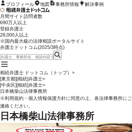
プロフィール
地図
事務所情報
解決事例
月間サイト訪問者数
690
万人以上
登録弁護士
28,000
人以上
※国内最大級の法律相談ポータルサイト
弁護士ドットコム(
2025/3
時点)
相続弁護士 ドットコム（トップ）
>
[東京都][相続]弁護士
>
[中央区][相続]弁護士
>
日本橋柴山法律事務所
※
利用規約
・
個人情報保護方針
に同意の上、各法律事務所にご
連絡ください。
日本橋柴山法律事務所