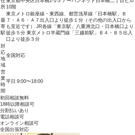
住
東京都中央区日本橋2-1-3 アーバンネット日本橋二丁目ビル
所
10階
東京メトロ銀座線・東西線、都営浅草線「日本橋駅」Ｂ
最
７・Ａ６・Ａ７出入口より徒歩１分（その他の出入口から
寄
も至近です） JR各線「東京駅」八重洲北口・日本橋口より
駅
徒歩５分 東京メトロ半蔵門線「三越前駅」Ｂ４・Ｂ５出入
口より徒歩３分
対
応
全国対応
地
域
営
業
平日 9:00〜18:00
時
間
初回相談無料
18時以降相談可
分割払いあり
電話相談可
オンライン相談可
全国出張対応