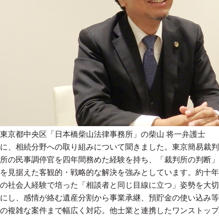
東京都中央区「日本橋柴山法律事務所」の柴山 将一弁護士
に、相続分野への取り組みについて聞きました。東京簡易裁判
所の民事調停官を四年間務めた経験を持ち、「裁判所の判断」
を見据えた客観的・戦略的な解決を強みとしています。約十年
の社会人経験で培った「相談者と同じ目線に立つ」姿勢を大切
にし、感情が絡む遺産分割から事業承継、預貯金の使い込み等
の複雑な案件まで幅広く対応。他士業と連携したワンストップ