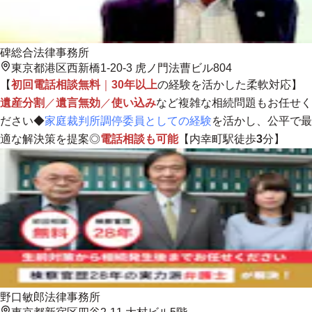
碑総合法律事務所
東京都港区西新橋1-20-3 虎ノ門法曹ビル804
【
初回電話相談無料
｜
30年以上
の経験を活かした柔軟対応】
遺産分割
／
遺言無効
／
使い込み
など複雑な相続問題もお任せく
ださい◆
家庭裁判所調停委員としての経験
を活かし、
公平で最
適な解決策を提案
◎
電話相談も可能
【内幸町駅徒歩
3
分】
野口敏郎法律事務所