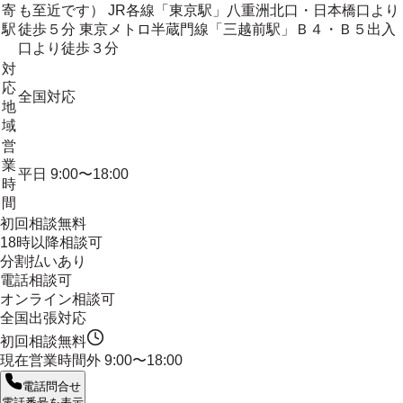
寄
も至近です） JR各線「東京駅」八重洲北口・日本橋口より
駅
徒歩５分 東京メトロ半蔵門線「三越前駅」Ｂ４・Ｂ５出入
口より徒歩３分
対
応
全国対応
地
域
営
業
平日 9:00〜18:00
時
間
初回相談無料
18時以降相談可
分割払いあり
電話相談可
オンライン相談可
全国出張対応
初回相談無料
現在営業時間外
9:00〜18:00
電話問合せ
電話番号を表示