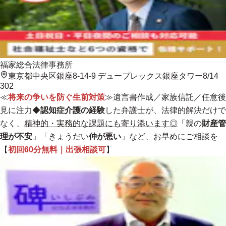
福家総合法律事務所
東京都中央区銀座8-14-9 デュープレックス銀座タワー8/14
302
≪
将来の争いを防ぐ生前対策
≫遺言書作成／家族信託／任意後
見に注力◆
認知症介護の経験
した弁護士が、法律的解決だけで
なく、
精神的・実務的な課題にも寄り添います◎
「親の
財産管
理が不安
」「きょうだい
仲が悪い
」など、お早めにご相談を
【
初回60分無料｜出張相談可
】