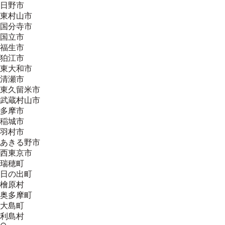
日野市
東村山市
国分寺市
国立市
福生市
狛江市
東大和市
清瀬市
東久留米市
武蔵村山市
多摩市
稲城市
羽村市
あきる野市
西東京市
瑞穂町
日の出町
檜原村
奥多摩町
大島町
利島村