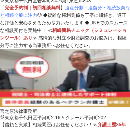
東京都千代田区岩本町3-4-5第1東ビル803
「
完全予約制｜初回相談無料
】
遺産分割・遺留分・相続放棄な
ど相続全般に注力
◎ ◆
複雑な権利関係も丁寧に紐解き、適正
な評価と安心をえるため尽力いたします
◆LINEでのスムーズ
な相談受付も実施中！ ≪
相続簡易チェック（シミュレーショ
ンツール）あり
≫ 感情的な対立や財産調査のお悩みは、
相続
分野に注力する当事務所へお任せください。
宮之原法律事務所
東京都千代田区平河町2-16-5 クレール平河町202
【信頼と実績】相続問題はお任せください！≪
弁護士歴35年