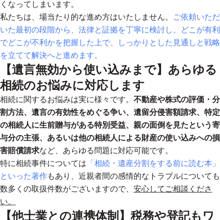
くなってしまいます。
私たちは、場当たり的な進め方はいたしません。
ご依頼いただ
いた最初の段階から、法律と証拠を丁寧に検討し、どこが有利
でどこが不利かを把握した上で、しっかりとした見通しと戦略
を立てて解決へと進めます。
【遺言無効から使い込みまで】あらゆる
相続のお悩みに対応します
相続に関するお悩みは実に様々です。
不動産や株式の評価・分
割方法、遺言の有効性をめぐる争い、遺留分侵害額請求、特定
の相続人に生前贈与がある特別受益、親の面倒を見たという寄
与分の主張、あるいは他の相続人による財産の使い込みへの損
害賠償請求
など、あらゆる問題に対応可能です。
特に相続事件については
「相続・遺産分割をする前に読む本」
といった著作
もあり、近親者間の感情的なトラブルについても
数多くの取扱件数がございますので、
安心してご相談くださ
い。
【他士業との連携体制】税務や登記もワ