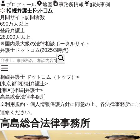
プロフィール
地図
事務所情報
解決事例
月間サイト訪問者数
690
万人以上
登録弁護士
28,000
人以上
※国内最大級の法律相談ポータルサイト
弁護士ドットコム(
2025/3
時点)
相続弁護士 ドットコム（トップ）
>
[東京都][相続]弁護士
>
[港区][相続]弁護士
>
高島総合法律事務所
※
利用規約
・
個人情報保護方針
に同意の上、各法律事務所にご
連絡ください。
高島総合法律事務所