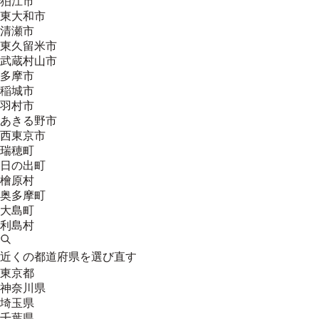
狛江市
東大和市
清瀬市
東久留米市
武蔵村山市
多摩市
稲城市
羽村市
あきる野市
西東京市
瑞穂町
日の出町
檜原村
奥多摩町
大島町
利島村
近くの都道府県を選び直す
東京都
神奈川県
埼玉県
千葉県