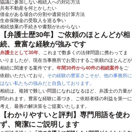
協議に参加しない相続人への対応方法
共有不動産を何とかしたい
借金がある場合の分割や遺留分計算方法
生命保険金の受取人を巡る争い
相続放棄の手続きや書類がわからない
【弁護士歴30年】ご依頼のほとんどが相
続、豊富な経験が強みです
弁護士として30年
、これまで数多くの法律問題に携わってま
いりましたが、現在当事務所でお受けするご依頼のほとんどが
相続に関連する案件です。
年間30件から40件の相続案件
をご
依頼いただいており、
その経験の豊富さこそが、他の事務所に
はない私たちの強みだと自負しております。
相続は、複雑で難しい問題になればなるほど、弁護士の力量が
問われます。
豊富な経験に基づき、ご依頼者様の利益を第一に
考え、最善の解決策をご提案いたします。
【わかりやすいと評判】専門用語を使わ
ず、簡潔にご説明します