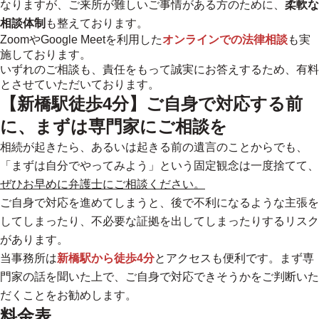
なりますが、ご来所が難しいご事情がある方のために、
柔軟な
相談体制
も整えております。
ZoomやGoogle Meetを利用した
オンラインでの法律相談
も実
施しております。
いずれのご相談も、責任をもって誠実にお答えするため、有料
とさせていただいております。
【新橋駅徒歩4分】ご自身で対応する前
に、まずは専門家にご相談を
相続が起きたら、あるいは起きる前の遺言のことからでも、
「まずは自分でやってみよう」という固定観念は一度捨てて、
ぜひお早めに弁護士にご相談ください。
ご自身で対応を進めてしまうと、後で不利になるような主張を
してしまったり、不必要な証拠を出してしまったりするリスク
があります。
当事務所は
新橋駅から徒歩4分
とアクセスも便利です。まず専
門家の話を聞いた上で、ご自身で対応できそうかをご判断いた
だくことをお勧めします。
料金表