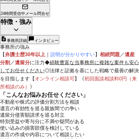
24時間受信中
メール問合せ
特徴・強み
事務所詳細
インタビュー
事務所の強み
【
弁護士歴30年以上
｜
説明が分かりやすい
】
相続問題
／
遺産
分割
／
遺留分
に注力◆
経験豊富な当事務所に複雑な案件も安心
してお任せください
◎法律と証拠を基にした戦略で最善の解決
を目指します【
オンライン相談可
】《
初回面談相談料0円（来
所相談のみ）
》
「こんなお悩みお任せください」
不動産や株式の評価分割方法を相談
遺言の有効性を巡る親族間での争い
遺留分侵害額請求を巡る対立
特別受益や寄与分に不満や疑問がある
使い込みの損害賠償を検討している
遺言の作成や内容について相談したい