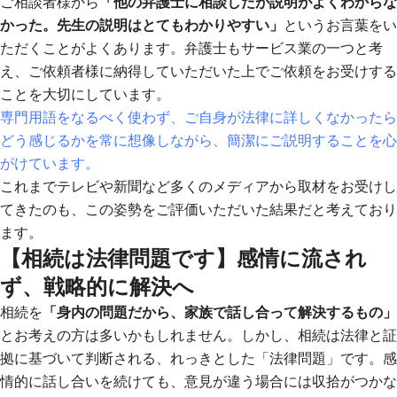
ご相談者様から
「他の弁護士に相談したが説明がよくわからな
かった。先生の説明はとてもわかりやすい」
というお言葉をい
ただくことがよくあります。弁護士もサービス業の一つと考
え、ご依頼者様に納得していただいた上でご依頼をお受けする
ことを大切にしています。
専門用語をなるべく使わず、ご自身が法律に詳しくなかったら
どう感じるかを常に想像しながら、簡潔にご説明することを心
がけています。
これまでテレビや新聞など多くのメディアから取材をお受けし
てきたのも、この姿勢をご評価いただいた結果だと考えており
ます。
【相続は法律問題です】感情に流され
ず、戦略的に解決へ
相続を
「身内の問題だから、家族で話し合って解決するもの」
とお考えの方は多いかもしれません。しかし、相続は法律と証
拠に基づいて判断される、れっきとした「法律問題」です。感
情的に話し合いを続けても、意見が違う場合には収拾がつかな