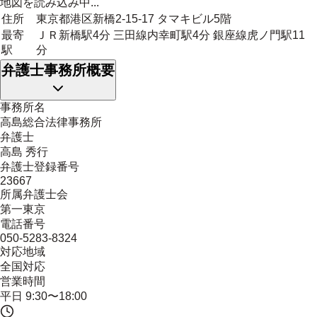
地図を読み込み中...
住所
東京都港区新橋2-15-17 タマキビル5階
最寄
ＪＲ新橋駅4分 三田線内幸町駅4分 銀座線虎ノ門駅11
駅
分
弁護士事務所概要
事務所名
高島総合法律事務所
弁護士
高島 秀行
弁護士登録番号
23667
所属弁護士会
第一東京
電話番号
050-5283-8324
対応地域
全国対応
営業時間
平日 9:30〜18:00