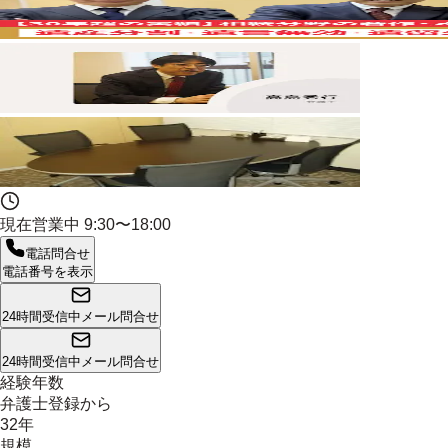
現在営業中
9:30〜18:00
電話問合せ
電話番号を表示
24時間受信中
メール問合せ
24時間受信中
メール問合せ
経験年数
弁護士登録から
32年
規模