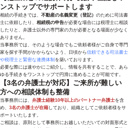
ンストップでサポートします
相続の手続きでは、
不動産の名義変更（登記）
のために司法書
士に依頼したり、
相続税の申告
が必要な場合には税理士に相談
したりと、弁護士以外の専門家の力が必要となる場面が少なく
ありません。
当事務所では、そのような場合でもご依頼者様がご自身で専門
家を探す手間がかからないよう、日頃から
信頼できる司法書士
や税理士と緊密な連携体制
を築いております。
必要な際には速やかにご紹介し、情報を共有することで、
あら
ゆる手続きをワンストップで円滑に進めることが可能です。
【3名の弁護士が対応】ご来所が難しい
方への相談体制も整備
当事務所には、
弁護士経験10年以上のパートナー弁護士
を含
め、
3名の弁護士が在籍
しており、組織としてご依頼者様をサ
ポートいたします。
ご相談は、原則として事務所にお越しいただいての対面形式と