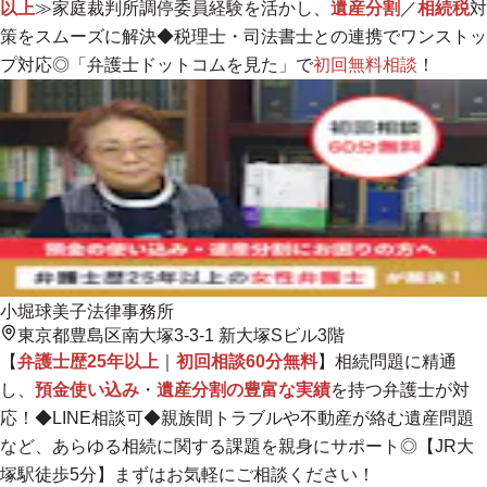
以上
≫家庭裁判所調停委員経験を活かし、
遺産分割
／
相続税
対
策をスムーズに解決◆税理士・司法書士との連携でワンストッ
プ対応◎「弁護士ドットコムを見た」で
初回無料相談
！
小堀球美子法律事務所
東京都豊島区南大塚3-3-1 新大塚Sビル3階
【
弁護士歴25年以上
｜
初回相談60分無料
】相続問題に精通
し、
預金使い込み
・
遺産分割の豊富な実績
を持つ弁護士が対
応！◆LINE相談可◆
親族間トラブルや不動産が絡む遺産問題
など、あらゆる相続に関する課題を親身にサポート◎
【JR大
塚駅徒歩5分】まずはお気軽にご相談ください！