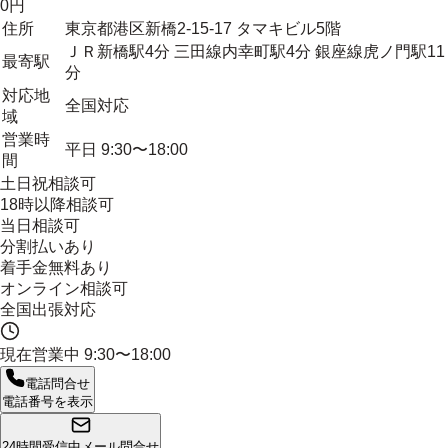
0円
住所
東京都港区新橋2-15-17 タマキビル5階
ＪＲ新橋駅4分 三田線内幸町駅4分 銀座線虎ノ門駅11
最寄駅
分
対応地
全国対応
域
営業時
平日 9:30〜18:00
間
土日祝相談可
18時以降相談可
当日相談可
分割払いあり
着手金無料あり
オンライン相談可
全国出張対応
現在営業中
9:30〜18:00
電話問合せ
電話番号を表示
24時間受信中
メール問合せ