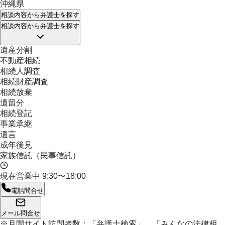
沖縄県
相談内容
から弁護士を探す
相談内容
から弁護士を探す
遺産分割
不動産相続
相続人調査
相続財産調査
相続放棄
遺留分
相続登記
事業承継
遺言
成年後見
家族信託（民事信託）
現在営業中
9:30〜18:00
電話問合せ
メール問合せ
※月間サイト訪問者数：「弁護士検索」、「みんなの法律相