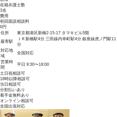
在籍弁護士数
3名
費用
初回面談相談料
0円
住所
東京都港区新橋2-15-17 タマキビル5階
ＪＲ新橋駅4分 三田線内幸町駅4分 銀座線虎ノ門駅11
最寄駅
分
対応地
全国対応
域
営業時
平日 9:30〜18:00
間
土日祝相談可
18時以降相談可
当日相談可
分割払いあり
着手金無料あり
オンライン相談可
全国出張対応