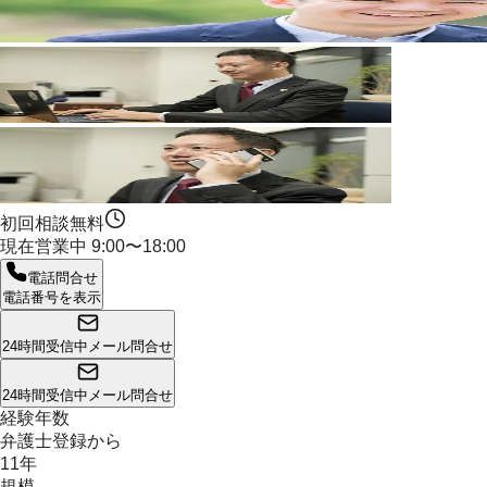
初回相談無料
現在営業中
9:00〜18:00
電話問合せ
電話番号を表示
24時間受信中
メール問合せ
24時間受信中
メール問合せ
経験年数
弁護士登録から
11年
規模