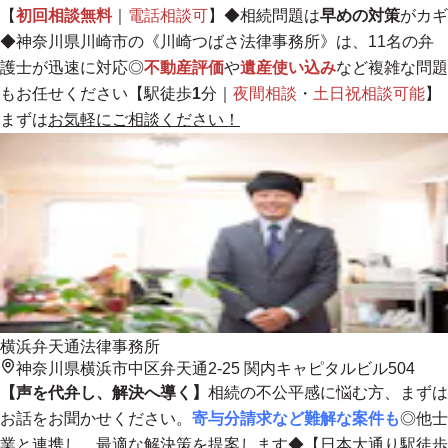
【
初回相談無料
｜
電話相談可
】◆相続問題は
早めの対策
がカギ
◆神奈川県川崎市の《川崎つばさ法律事務所》は、11名の弁
護士が迅速に対応◎
不動産評価
や
遺産使い込み
など複雑な問題
もお任せください【駅徒歩
1
分｜
夜間相談
・
土日祝相談可能
】
まずは
お気軽にご相談ください！
横浜弁天通法律事務所
神奈川県横浜市中区弁天通2-25 関内キャピタルビル504
【声を代弁し、解決へ導く】
相続の不公平感に悩む方、まずは
お話をお聞かせください。
寄与分請求など難解な案件も
◎他士
業と連携し、最適な解決策を提案します◆【日本大通り駅徒歩