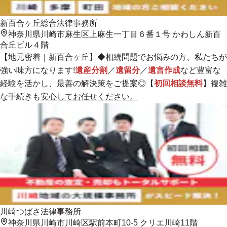
新百合ヶ丘総合法律事務所
神奈川県川崎市麻生区上麻生一丁目６番１号 かわしん新百
合丘ビル４階
【
地元密着
｜新百合ヶ丘】◆相続問題でお悩みの方、私たちが
強い味方になります!
遺産分割
／
遺留分
／
遺言作成
など豊富な
経験を活かし、最善の解決策をご提案◎【
初回相談無料
】複雑
な手続きも
安心してお任せください。
川崎つばさ法律事務所
神奈川県川崎市川崎区駅前本町10-5 クリエ川崎11階