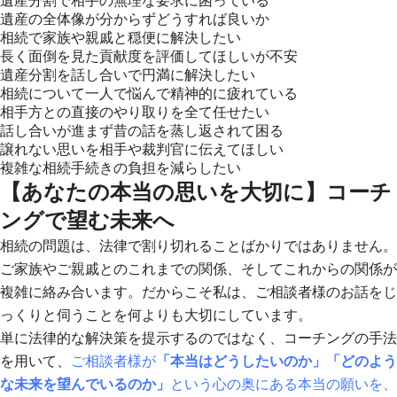
遺産分割で相手の無理な要求に困っている
遺産の全体像が分からずどうすれば良いか
相続で家族や親戚と穏便に解決したい
長く面倒を見た貢献度を評価してほしいが不安
遺産分割を話し合いで円満に解決したい
相続について一人で悩んで精神的に疲れている
相手方との直接のやり取りを全て任せたい
話し合いが進まず昔の話を蒸し返されて困る
譲れない思いを相手や裁判官に伝えてほしい
複雑な相続手続きの負担を減らしたい
【あなたの本当の思いを大切に】コーチ
ングで望む未来へ
相続の問題は、法律で割り切れることばかりではありません。
ご家族やご親戚とのこれまでの関係、そしてこれからの関係が
複雑に絡み合います。だからこそ私は、ご相談者様のお話をじ
っくりと伺うことを何よりも大切にしています。
単に法律的な解決策を提示するのではなく、コーチングの手法
を用いて、
ご相談者様が
「本当はどうしたいのか」「どのよう
な未来を望んでいるのか」
という心の奥にある本当の願いを、