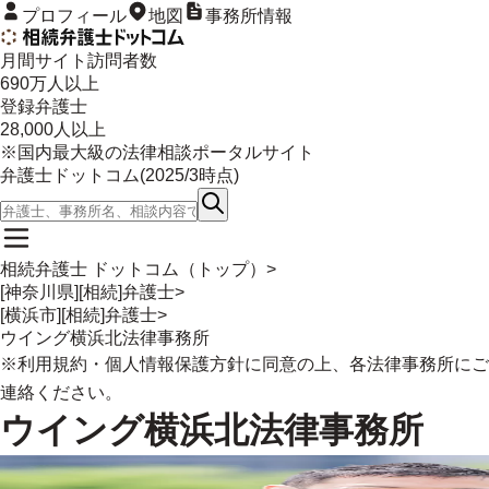
プロフィール
地図
事務所情報
月間サイト訪問者数
690
万人以上
登録弁護士
28,000
人以上
※国内最大級の法律相談ポータルサイト
弁護士ドットコム(
2025/3
時点)
相続弁護士 ドットコム（トップ）
>
[神奈川県][相続]弁護士
>
[横浜市][相続]弁護士
>
ウイング横浜北法律事務所
※
利用規約
・
個人情報保護方針
に同意の上、各法律事務所にご
連絡ください。
ウイング横浜北法律事務所