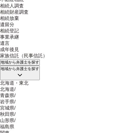
相続人調査
相続財産調査
相続放棄
遺留分
相続登記
事業承継
遺言
成年後見
家族信託（民事信託）
地域
から弁護士を探す
地域
から弁護士を探す
北海道・東北
北海道
/
青森県
/
岩手県
/
宮城県
/
秋田県
/
山形県
/
福島県
関東