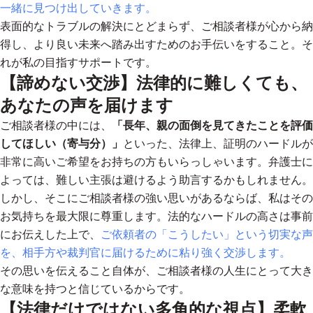
一緒に見つけ出していきます。
表面的なトラブルの解決にとどまらず、ご相談者様が心から納
得し、より良い未来へ踏み出すためのお手伝いをすること。そ
れが私の目指すサポートです。
【諦めない交渉】法律的に難しくても、
あなたの声を届けます
ご相談者様の中には、
「長年、親の面倒を見てきたことを評価
してほしい（寄与分）」
といった、法律上、証明のハードルが
非常に高いご希望をお持ちの方もいらっしゃいます。弁護士に
よっては、難しい主張は避けるよう助言するかもしれません。
しかし、そこにご相談者様の強い思いがあるならば、私はその
お気持ちを最大限に尊重します。法的なハードルの高さは事前
にお伝えした上で、
ご依頼者の「こうしたい」という切実な声
を、相手方や裁判官に届けるために粘り強く交渉します。
その思いを伝えること自体が、ご相談者様の人生にとって大き
な意味を持つと信じているからです。
【法律だけではない多角的な視点】柔軟