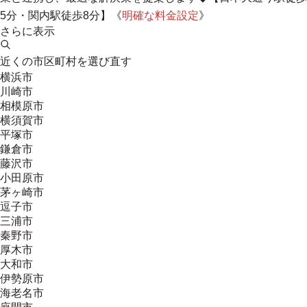
5分・関内駅徒歩8分】《
明確な料金設定
》
さらに表示
近くの市区町村を選び直す
横浜市
川崎市
相模原市
横須賀市
平塚市
鎌倉市
藤沢市
小田原市
茅ヶ崎市
逗子市
三浦市
秦野市
厚木市
大和市
伊勢原市
海老名市