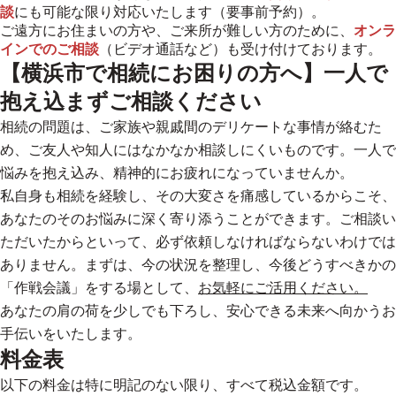
談
にも可能な限り対応いたします（要事前予約）。
ご遠方にお住まいの方や、ご来所が難しい方のために、
オンラ
インでのご相談
（ビデオ通話など）も受け付けております。
【横浜市で相続にお困りの方へ】一人で
抱え込まずご相談ください
相続の問題は、ご家族や親戚間のデリケートな事情が絡むた
め、ご友人や知人にはなかなか相談しにくいものです。一人で
悩みを抱え込み、精神的にお疲れになっていませんか。
私自身も相続を経験し、その大変さを痛感しているからこそ、
あなたのそのお悩みに深く寄り添うことができます。
ご相談い
ただいたからといって、必ず依頼しなければならないわけでは
ありません。まずは、今の状況を整理し、今後どうすべきかの
「作戦会議」をする場として、
お気軽にご活用ください。
あなたの肩の荷を少しでも下ろし、安心できる未来へ向かうお
手伝いをいたします。
料金表
以下の料金は特に明記のない限り、すべて税込金額です。