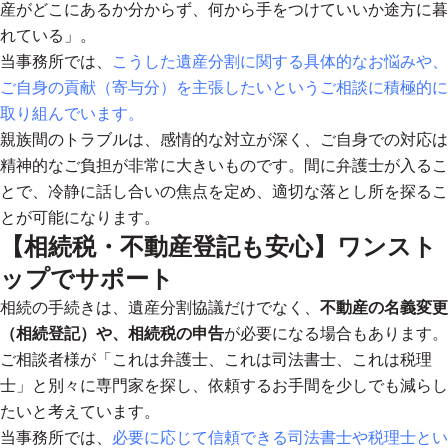
産がどこにあるか分からず、何から手をつけていいか途方に暮
れている」。
当事務所では、
こうした遺産分割に関する具体的なお悩みや、
ご自身の貢献（寄与分）を主張したいというご相談に積極的に
取り組んでいます。
親族間のトラブルは、感情的な対立が深く、ご自身での対応は
精神的なご負担が非常に大きいものです。間に弁護士が入るこ
とで、
冷静に話し合いの焦点を定め、適切な落とし所を探るこ
とが可能になります。
【相続税・不動産登記も安心】ワンスト
ップでサポート
相続の手続きは、遺産分割協議だけでなく、
不動産の名義変更
（相続登記）や、相続税の申告
が必要になる場合もあります。
ご相談者様が「これは弁護士、これは司法書士、これは税理
士」と別々に専門家を探し、依頼するお手間を少しでも減らし
たいと考えています。
当事務所では、
必要に応じて信頼できる司法書士や税理士とい