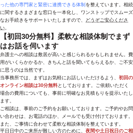
った他の専門家と緊密に連携できる体制
を整えています。相続
に関するさまざまな窓口を一本化し、
ワンストップでスムーズ
なお手続きをサポート
いたしますので、
どうぞご安心くださ
い
。
【初回30分無料】柔軟な相談体制でまず
はお話を伺います
弁護士への相談は敷居が高いと感じられるかもしれません。費
用がいくらかかるか、きちんと話を聞いてもらえるか、ご不安
に思うのは当然です。
当事務所では、まずはお気軽にお話しいただけるよう、
初回の
オンライン相談は30分無料
としております。ご依頼いただく
場合の費用についても、事前に明確なお見積もりを提示いたし
ます。
ご相談は、事前のご予約をお願いしております。ご予約やお問
い合わせは、お電話のほか、メールでも受け付けております。
また、ご事情に合わせて柔軟な相談体制を整えています。
平日日中のご来所が難しい方のために、
夜間や土日祝日のご相