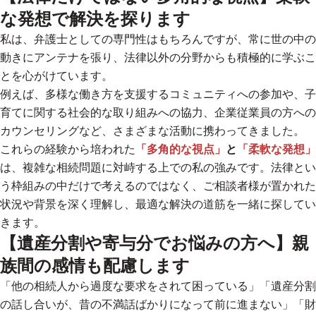
な発想で解決を探ります
私は、弁護士としての専門性はもちろんですが、常に世の中の
動きにアンテナを張り、法律以外の分野からも積極的に学ぶこ
とを心がけています。
例えば、多様な働き方を支援するコミュニティへの参加や、子
育てに関する社会的な取り組みへの協力、企業従業員の方への
カウンセリングなど、さまざまな活動に携わってきました。
これらの経験から培われた
「多角的な視点」
と
「柔軟な発想」
は、複雑な相続問題に対峙する上での私の強みです。法律とい
う枠組みの中だけで考えるのではなく、ご相談者様が置かれた
状況や背景を深く理解し、
最適な解決の道筋を一緒に探してい
きます。
【遺産分割や寄与分でお悩みの方へ】親
族間の感情も配慮します
「他の相続人から過度な要求をされて困っている」「遺産分割
の話し合いが、昔の不満話ばかりになって前に進まない」「財