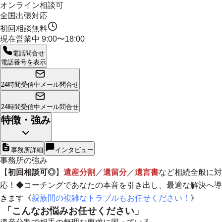
オンライン相談可
全国出張対応
初回相談無料
現在営業中
9:00〜18:00
電話問合せ
電話番号を表示
24時間受信中
メール問合せ
24時間受信中
メール問合せ
特徴・強み
事務所詳細
インタビュー
事務所の強み
【
初回相談可◎
】
遺産分割
／
遺留分
／
遺言書
など相続全般に対
応！◆コーチングであなたの本音を引き出し、最適な解決へ導
きます《
親族間の複雑なトラブルもお任せください！
》
「こんなお悩みお任せください」