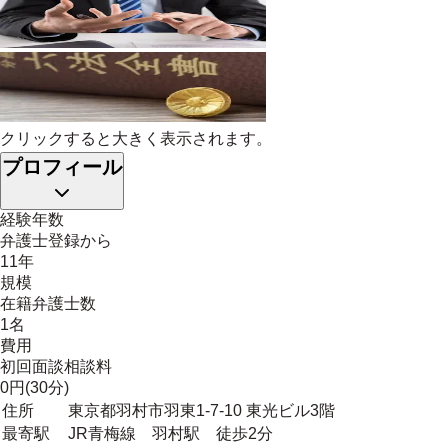
クリックすると大きく表示されます。
プロフィール
経験年数
弁護士登録から
11年
規模
在籍弁護士数
1名
費用
初回面談相談料
0円(30分)
住所
東京都羽村市羽東1-7-10 東光ビル3階
最寄駅
JR青梅線 羽村駅 徒歩2分