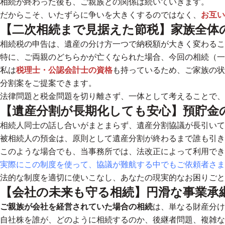
相続が終わった後も、ご親族との関係は続いていきます。
だからこそ、いたずらに争いを大きくするのではなく、
お互い
【二次相続まで見据えた節税】家族全体
相続税の申告は、遺産の分け方一つで納税額が大きく変わるこ
特に、ご両親のどちらかが亡くなられた場合、今回の相続（一
私は
税理士・公認会計士の資格
も持っているため、ご家族の状
分割案をご提案できます。
法律問題と税金問題を切り離さず、一体として考えることで、
【遺産分割が長期化しても安心】預貯金
相続人同士の話し合いがまとまらず、遺産分割協議が長引いて
被相続人の預金は、原則として遺産分割が終わるまで誰も引き
このような場合でも、当事務所では、法改正によって利用でき
実際にこの制度を使って、協議が難航する中でもご依頼者さま
法的な制度を適切に使いこなし、あなたの現実的なお困りごと
【会社の未来も守る相続】円滑な事業承
ご親族が会社を経営されていた場合の相続
は、単なる財産分け
自社株を誰が、どのように相続するのか、後継者問題、複雑な