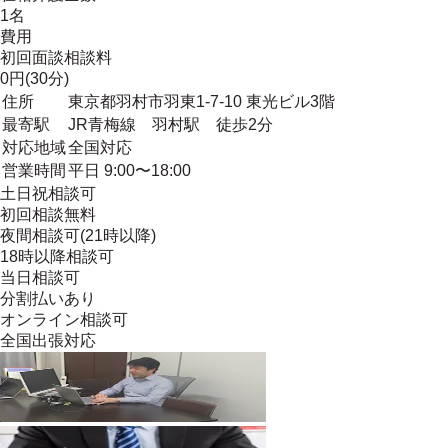
1名
費用
初回面談相談料
0円(30分)
住所
東京都羽村市羽東1-7-10 東光ビル3階
最寄駅
JR青梅線 羽村駅 徒歩2分
対応地域
全国対応
営業時間
平日 9:00〜18:00
土日祝相談可
初回相談無料
夜間相談可(21時以降)
18時以降相談可
当日相談可
分割払いあり
オンライン相談可
全国出張対応