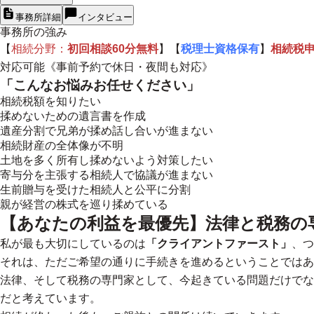
事務所詳細
インタビュー
事務所の強み
【
相続分野：
初回相談60分無料
】【
税理士資格保有
】
相続税
対応可能《事前予約で休日・夜間も対応》
「こんなお悩みお任せください」
相続税額を知りたい
揉めないための遺言書を作成
遺産分割で兄弟が揉め話し合いが進まない
相続財産の全体像が不明
土地を多く所有し揉めないよう対策したい
寄与分を主張する相続人で協議が進まない
生前贈与を受けた相続人と公平に分割
親が経営の株式を巡り揉めている
【あなたの利益を最優先】法律と税務の
私が最も大切にしているのは
「クライアントファースト」
、つ
それは、ただご希望の通りに手続きを進めるということではあ
法律、そして税務の専門家として、今起きている問題だけでな
だと考えています。