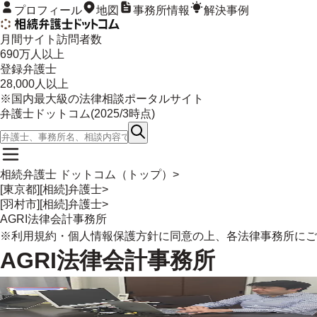
プロフィール
地図
事務所情報
解決事例
月間サイト訪問者数
690
万人以上
登録弁護士
28,000
人以上
※国内最大級の法律相談ポータルサイト
弁護士ドットコム(
2025/3
時点)
相続弁護士 ドットコム（トップ）
>
[東京都][相続]弁護士
>
[羽村市][相続]弁護士
>
AGRI法律会計事務所
※
利用規約
・
個人情報保護方針
に同意の上、各法律事務所にご
AGRI法律会計事務所