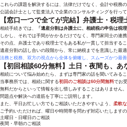
これらの課題を解決するには、
法律だけでなく、会計や税務の
公認会計士として監査法人で企業のコンサルティングを行って
【窓口一つで全てが完結】弁護士・税理
相続手続きでは、
「遺産分割は弁護士に、相続税の申告は税理
しかし、それでは手間がかかるだけでなく、専門家同士の連携
その点、
弁護士であり税理士でもある私が一貫して担当する
こ
遺産分割の話し合いの段階から、常に納税までを意識した最適
法務と税務、双方の視点から全体を俯瞰し、スムーズかつ最善
【初回相談60分無料】土日・夜間も、
相続について悩み始めたら、まずは専門家の話を聞いてみるこ
当事務所では、相続に関する
初回のご相談は60分間無料
でお
無料だからといって情報を出し惜しみすることはありません。
問題点や解決への道筋を丁寧にご説明します。
また、平日お忙しい方でもご相談いただきやすいよう、
柔軟な
ご予約いただければ、曜日や時間帯を問わず対応いたしますの
土曜日・日曜日のご相談
夜間・早朝のご相談