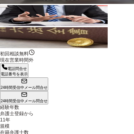
初回相談無料
現在営業時間外
電話問合せ
電話番号を表示
24時間受信中
メール問合せ
24時間受信中
メール問合せ
経験年数
弁護士登録から
11年
規模
在籍弁護士数