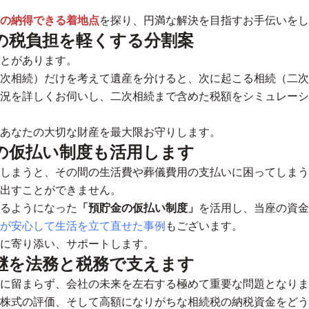
の納得できる着地点
を探り、円満な解決を目指すお手伝いをし
の税負担を軽くする分割案
とがあります。
次相続）だけを考えて遺産を分けると、次に起こる相続（二次
況を詳しくお伺いし、二次相続まで含めた税額をシミュレーシ
あなたの大切な財産を最大限お守りします。
の仮払い制度も活用します
しまうと、その間の生活費や葬儀費用の支払いに困ってしまう
出すことができません。
るようになった
「預貯金の仮払い制度」
を活用し、当座の資金
が安心して生活を立て直せた事例
もございます。
に寄り添い、サポートします。
継を法務と税務で支えます
に留まらず、会社の未来を左右する極めて重要な問題となりま
株式の評価、そして高額になりがちな相続税の納税資金をどう