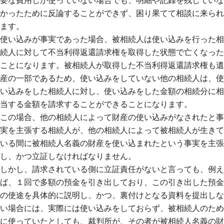
要な費用しか使っていない場合でも、明細や記録を残していな
かったために反論することができず、困り果てて相談に来られ
ます。
使い込みが事実であった場合、被相続人は使い込みを行った相
続人に対して不当利得返還請求権を取得した状態で亡くなった
ことになります。被相続人が取得した不当利得返還請求権も遺
産の一部であるため、使い込みをしていない他の相続人は、使
い込みをした相続人に対し、使い込みをした金額の相続分に相
当する金額を請求することができることになります。
この場合、他の相続人によって財産の使い込みがなされたと事
実を主張する相続人が、他の相続人によって被相続人が生きて
いる間に被相続人名義の財産を使い込まれたという事実を主張
し、かつ立証しなければなりません。
しかし、請求されている側に立証責任がないと言っても、例え
ば、１回で多額の預金を引き出しており、この引き出した預金
の使途を具体的に説明し、かつ、裏付けとなる資料を提出しな
い場合には、実際には使い込みをしておらず、被相続人のため
に使っていたとしても、裁判所が、その者が被相続人名義の財