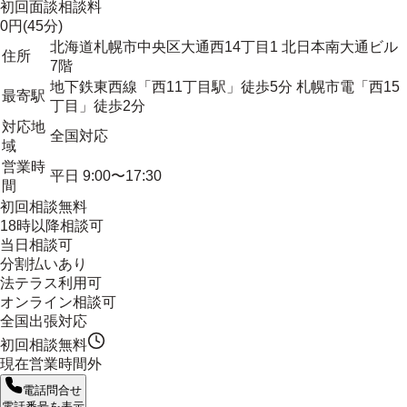
初回面談相談料
0円(45分)
北海道札幌市中央区大通西14丁目1 北日本南大通ビル
住所
7階
地下鉄東西線「西11丁目駅」徒歩5分 札幌市電「西15
最寄駅
丁目」徒歩2分
対応地
全国対応
域
営業時
平日 9:00〜17:30
間
初回相談無料
18時以降相談可
当日相談可
分割払いあり
法テラス利用可
オンライン相談可
全国出張対応
初回相談無料
現在営業時間外
電話問合せ
電話番号を表示