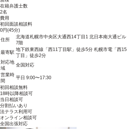
在籍弁護士数
2名
費用
初回面談相談料
0円(45分)
北海道札幌市中央区大通西14丁目1 北日本南大通ビル
住所
7階
地下鉄東西線「西11丁目駅」徒歩5分 札幌市電「西15
最寄駅
丁目」徒歩2分
対応地
全国対応
域
営業時
平日 9:00〜17:30
間
初回相談無料
18時以降相談可
当日相談可
分割払いあり
法テラス利用可
オンライン相談可
全国出張対応