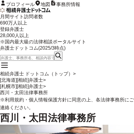
プロフィール
地図
事務所情報
月間サイト訪問者数
690
万人以上
登録弁護士
28,000
人以上
※国内最大級の法律相談ポータルサイト
弁護士ドットコム(
2025/3
時点)
相続弁護士 ドットコム（トップ）
>
[北海道][相続]弁護士
>
[札幌市][相続]弁護士
>
西川・太田法律事務所
※
利用規約
・
個人情報保護方針
に同意の上、各法律事務所にご
連絡ください。
西川・太田法律事務所