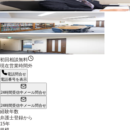
初回相談無料
現在営業時間外
電話問合せ
電話番号を表示
24時間受信中
メール問合せ
24時間受信中
メール問合せ
経験年数
弁護士登録から
15年
規模