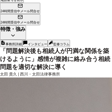
24時間受信中
メール問合せ
24時間受信中
メール問合せ
特徴・強み
事務所詳細
インタビュー
監修コラム
「問題解決後も相続人が円満な関係を築
けるように」感情が複雑に絡み合う相続
問題を適切な解決に導く
太田 貴久
|
西川・太田法律事務所