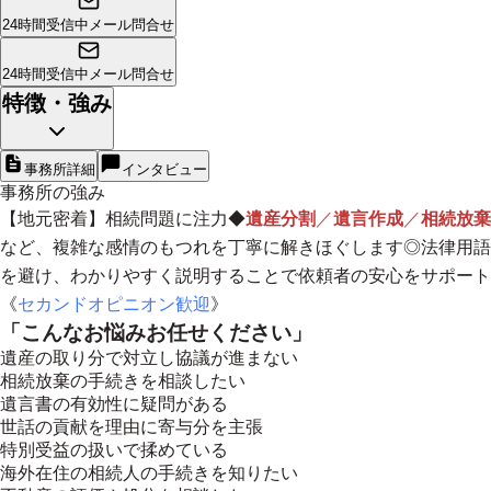
24時間受信中
メール問合せ
24時間受信中
メール問合せ
特徴・強み
事務所詳細
インタビュー
事務所の強み
【
地元密着
】相続問題に注力◆
遺産分割
／
遺言作成
／
相続放棄
など、複雑な感情のもつれを丁寧に解きほぐします◎法律用語
を避け、わかりやすく説明することで依頼者の安心をサポート
《
セカンドオピニオン歓迎
》
「こんなお悩みお任せください」
遺産の取り分で対立し協議が進まない
相続放棄の手続きを相談したい
遺言書の有効性に疑問がある
世話の貢献を理由に寄与分を主張
特別受益の扱いで揉めている
海外在住の相続人の手続きを知りたい