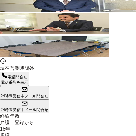
現在営業時間外
電話問合せ
電話番号を表示
24時間受信中
メール問合せ
24時間受信中
メール問合せ
経験年数
弁護士登録から
18年
規模