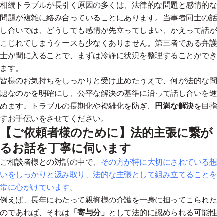
相続トラブルが長引く原因の多くは、法律的な問題と感情的な
問題が複雑に絡み合っていることにあります。当事者同士の話
し合いでは、どうしても感情が先立ってしまい、かえって話が
こじれてしまうケースも少なくありません。
第三者である弁護
士が間に入ることで、まずは冷静に状況を整理することができ
ます。
皆様のお気持ちをしっかりと受け止めたうえで、何が法的な問
題なのかを明確にし、公平な解決の基準に沿って話し合いを進
めます。トラブルの長期化や複雑化を防ぎ、
円満な解決
を目指
すお手伝いをさせてください。
【ご依頼者様のために】法的主張に繋が
るお話を丁寧に伺います
ご相談者様との対話の中で、
その方が特に大切にされている想
いをしっかりと汲み取り、法的な主張として組み立てることを
常に心がけています。
例えば、長年にわたって親御様の介護を一身に担ってこられた
のであれば、それは
「寄与分」
として法的に認められる可能性