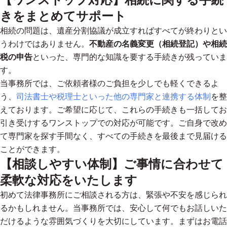
きをまとめてサポート
相続の問題は、遺産分割協議が成立すればすべてが終わりとい
うわけではありません。
不動産の名義変更（相続登記）や相続
税の申告
といった、専門的な知識を要する手続きが残っていま
す。
当事務所では、ご依頼者様のご負担を少しでも軽くできるよ
う、
司法書士や税理士といった他の専門家と連携する体制
を整
えております。ご希望に応じて、これらの手続きも一括してお
引き受けする
ワンストップでの対応が可能
です。ご自身で改め
て専門家を探す手間なく、すべての手続きを最後まで見届ける
ことができます。
【相談しやすい体制】ご事情に合わせて
柔軟な対応をいたします
初めて法律事務所にご相談される方は、緊張や不安を感じられ
るかもしれません。当事務所では、
安心して何でもお話しいた
だけるような雰囲気づくりを大切にしています。
まずはお電話