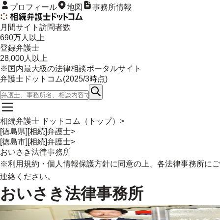
プロフィール
地図
事務所情報
月間サイト訪問者数
690
万人以上
登録弁護士
28,000
人以上
※国内最大級の法律相談ポータルサイト
弁護士ドットコム(
2025/3
時点)
相続弁護士 ドットコム（トップ）
>
[徳島県][相続]弁護士
>
[徳島市][相続]弁護士
>
おいさき法律事務所
※
利用規約
・
個人情報保護方針
に同意の上、各法律事務所にご
連絡ください。
おいさき法律事務所