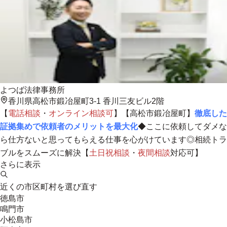
よつば法律事務所
香川県高松市鍛冶屋町3-1 香川三友ビル2階
【
電話相談
・
オンライン相談
可
】【高松市鍛冶屋町】
徹底した
証拠集めで依頼者のメリットを最大化
◆ここに依頼してダメな
ら仕方ないと思ってもらえる仕事を心がけています◎相続トラ
ブルをスムーズに解決【
土日祝相談
・
夜間相談
対応可】
さらに表示
近くの市区町村を選び直す
徳島市
鳴門市
小松島市