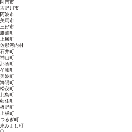
阿南市
吉野川市
阿波市
美馬市
三好市
勝浦町
上勝町
佐那河内村
石井町
神山町
那賀町
牟岐町
美波町
海陽町
松茂町
北島町
藍住町
板野町
上板町
つるぎ町
東みよし町