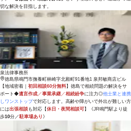
切な解決を目指します。
泉法律事務所
徳島県鳴門市撫養町林崎字北殿町91番地1 泉邦敏商店ビル
【
地域密着
｜
初回相談60分無料
】徳島で相続問題の解決をサ
ポート◆
遺言作成
／
事業承継
／
相続紛争
に注力◎
他士業と連携
しワンストップ
で対応します。高齢や障がいで外出が難しい方
には
出張相談
も対応【
休日・夜間相談可
】《JR鳴門駅より徒
歩
10
分／
駐車場あり
》