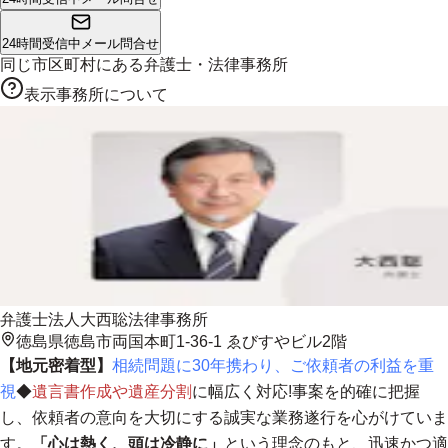
24時間受信中
メール問合せ
同じ市区町村にある
弁護士・法律事務所
表示事務所について
弁護士法人大西聡法律事務所
徳島県徳島市両国本町1-36-1 ゑびすやビル2階
【地元密着型】
相続問題に30年携わり、ご依頼者の利益を重
視
◆
遺言書作成や遺産分割
に幅広く対応!事案を的確に把握
し、依頼者の意向を大切にする誠実な業務遂行を心がけていま
す。
「心は熱く、頭は冷静に」
という理念のもと、迅速かつ適