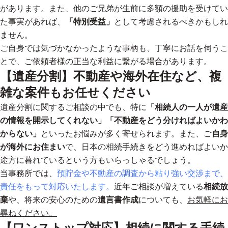
があります。また、他のご兄弟が生前に多額の援助を受けてい
た事実があれば、
「特別受益」
として考慮されるべきかもしれ
ません。
ご自身では気づかなかったような事柄も、丁寧にお話を伺うこ
とで、ご依頼者様の正当な利益に繋がる場合があります。
【遺産分割】不動産や海外在住など、複
雑な案件もお任せください
遺産分割に関するご相談の中でも、特に
「相続人の一人が遺産
の情報を開示してくれない」「不動産をどう分ければよいかわ
からない」
といったお悩みが多く寄せられます。また、ご
自身
が海外にお住まい
で、日本の相続手続きをどう進めればよいか
途方に暮れているという方もいらっしゃるでしょう。
当事務所では、
預貯金や不動産の調査から粘り強い交渉まで、
責任をもって対応いたします。
近年ご相談が増えている
相続放
棄
や、将来の安心のための
遺言書作成
についても、
お気軽にお
尋ねください。
【ワンストップ対応】相続に関する手続