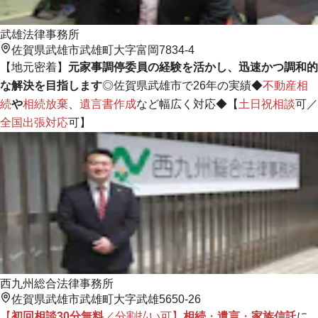
武雄法律事務所
佐賀県武雄市武雄町大字富岡7834-4
【
地元密着
】
元家事調停委員の経験を活かし、迅速かつ調和的
な解決を目指します
◎佐賀県武雄市で26年の実績◆
不動産相
続
や
相続放棄
、
遺言書作成
など幅広く対応◆【
土日祝相談
可／
全国出張対応
可】
西九州総合法律事務所
佐賀県武雄市武雄町大字武雄5650-26
【
初回相談30分無料
／分割払い可】
相続
・
遺言
・
家族信託
に