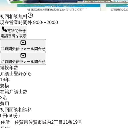
初回相談無料
現在営業時間外
9:00〜20:00
電話問合せ
電話番号を表示
24時間受信中
メール問合せ
24時間受信中
メール問合せ
経験年数
弁護士登録から
18年
規模
在籍弁護士数
2名
費用
初回面談相談料
0円(60分)
住所
佐賀県佐賀市城内2丁目11番19号