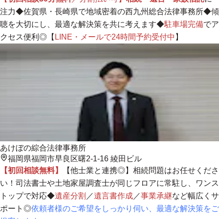
注力◆佐賀県・長崎県で
地域密着
の西九州総合法律事務所◆
傾
聴を大切にし、最適な解決策を共に考えます
◆
駐車場完備
でア
クセス便利◎【
LINE・メールで24時間予約受付中
】
あけぼの綜合法律事務所
福岡県福岡市早良区曙2-1-16 綾田ビル
【初回相談無料】
【
他士業と連携◎
】相続問題はお任せくださ
い！司法書士や土地家屋調査士が同じフロアに常駐し、
ワンス
トップ
で対応◆
遺産分割
／
遺言書作成
／
事業承継
など幅広くサ
ポート◎
依頼者様のご希望をしっかり伺い、最適な解決策をご