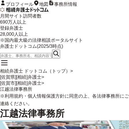
プロフィール
地図
事務所情報
月間サイト訪問者数
690
万人以上
登録弁護士
28,000
人以上
※国内最大級の法律相談ポータルサイト
弁護士ドットコム(
2025/3
時点)
相続弁護士 ドットコム（トップ）
>
[佐賀県][相続]弁護士
>
[佐賀市][相続]弁護士
>
江越法律事務所
※
利用規約
・
個人情報保護方針
に同意の上、各法律事務所にご
連絡ください。
江越法律事務所