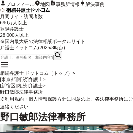
プロフィール
地図
事務所情報
解決事例
月間サイト訪問者数
690
万人以上
登録弁護士
28,000
人以上
※国内最大級の法律相談ポータルサイト
弁護士ドットコム(
2025/3
時点)
相続弁護士 ドットコム（トップ）
>
[東京都][相続]弁護士
>
[新宿区][相続]弁護士
>
野口敏郎法律事務所
※
利用規約
・
個人情報保護方針
に同意の上、各法律事務所にご
連絡ください。
野口敏郎法律事務所