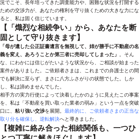
況でこそ、長年培ってきた調査能力や、困難な状況を打開する
ための交渉力が、あなたの権利を守り抜くための大きな力にな
ると、私は固く信じています。
【「熾烈な相続争い」から、あなたを断
固として守り抜きます】
「母が遺した公正証書遺言を無視して、姉が勝手に不動産の名
義を変え、あろうことか第三者に売却してしまった」
。そん
な、にわかには信じがたいような状況から、ご相談が始まった
案件がありました。ご依頼者さまは、これまでの弁護士との間
でも解決に至らず、まさに八方ふさがりの状態でした。しか
し、私は諦めませんでした。
相手方の実力行使によって決着したかのように見えたこの事案
を、私は「不動産を買い取った業者の弱み」という一点を突破
口に、
粘り強い交渉
を展開。
最終的に、ご依頼者さまの正当な
取り分を確保し、逆転解決
へと導きました。
【複雑に絡み合った相続関係も、一つひ
とつ丁寧に解きほぐします】