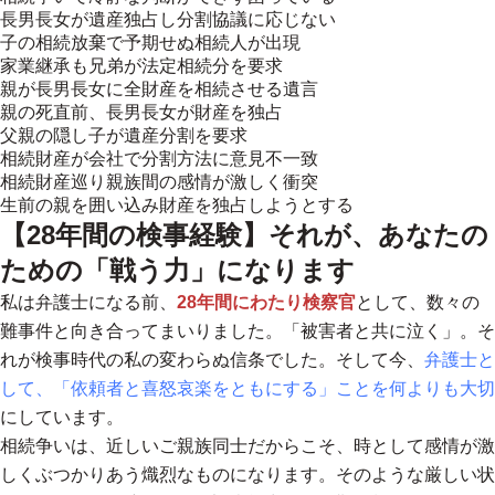
長男長女が遺産独占し分割協議に応じない
子の相続放棄で予期せぬ相続人が出現
家業継承も兄弟が法定相続分を要求
親が長男長女に全財産を相続させる遺言
親の死直前、長男長女が財産を独占
父親の隠し子が遺産分割を要求
相続財産が会社で分割方法に意見不一致
相続財産巡り親族間の感情が激しく衝突
生前の親を囲い込み財産を独占しようとする
【28年間の検事経験】それが、あなたの
ための「戦う力」になります
私は弁護士になる前、
28年間にわたり検察官
として、数々の
難事件と向き合ってまいりました。「被害者と共に泣く」。そ
れが検事時代の私の変わらぬ信条でした。そして今、
弁護士と
して、「依頼者と喜怒哀楽をともにする」ことを何よりも大切
にしています。
相続争いは、近しいご親族同士だからこそ、時として感情が激
しくぶつかりあう熾烈なものになります。
そのような厳しい状