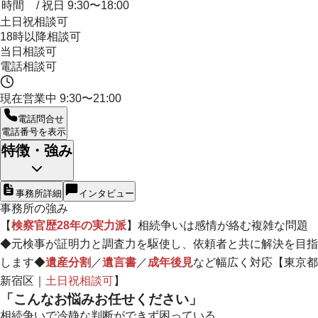
時間
/ 祝日 9:30〜18:00
土日祝相談可
18時以降相談可
当日相談可
電話相談可
現在営業中
9:30〜21:00
電話問合せ
電話番号を表示
特徴・強み
事務所詳細
インタビュー
事務所の強み
【
検察官歴28年の実力派
】相続争いは感情が絡む複雑な問題
◆元検事が証明力と調査力を駆使し、依頼者と共に解決を目指
します◆
遺産分割
／
遺言書
／
成年後見
など幅広く対応【東京都
新宿区｜
土日祝相談可
】
「こんなお悩みお任せください」
相続争いで冷静な判断ができず困っている