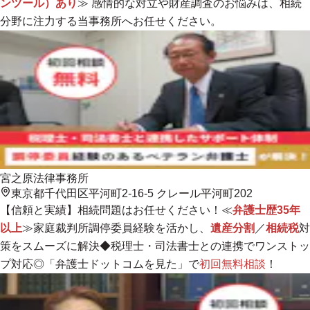
ンツール）あり
≫ 感情的な対立や財産調査のお悩みは、
相続
分野に注力する当事務所へお任せください。
宮之原法律事務所
東京都千代田区平河町2-16-5 クレール平河町202
【信頼と実績】相続問題はお任せください！≪
弁護士歴35年
以上
≫家庭裁判所調停委員経験を活かし、
遺産分割
／
相続税
対
策をスムーズに解決◆税理士・司法書士との連携でワンストッ
プ対応◎「弁護士ドットコムを見た」で
初回無料相談
！