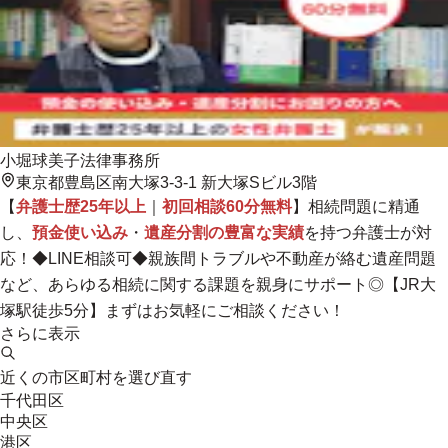
小堀球美子法律事務所
東京都豊島区南大塚3-3-1 新大塚Sビル3階
【
弁護士歴25年以上
｜
初回相談60分無料
】相続問題に精通
し、
預金使い込み
・
遺産分割の豊富な実績
を持つ弁護士が対
応！◆LINE相談可◆
親族間トラブルや不動産が絡む遺産問題
など、あらゆる相続に関する課題を親身にサポート◎
【JR大
塚駅徒歩5分】まずはお気軽にご相談ください！
さらに表示
近くの市区町村を選び直す
千代田区
中央区
港区