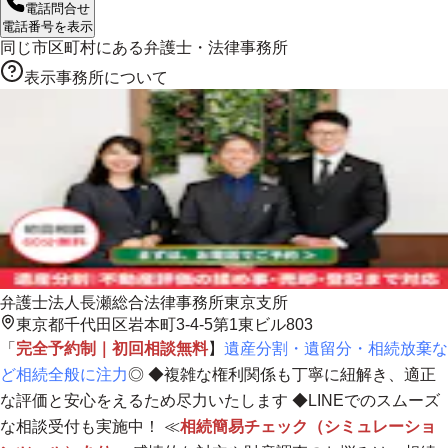
電話問合せ
電話番号を表示
同じ市区町村にある
弁護士・法律事務所
表示事務所について
弁護士法人長瀬総合法律事務所東京支所
東京都千代田区岩本町3-4-5第1東ビル803
「
完全予約制｜初回相談無料
】
遺産分割・遺留分・相続放棄な
ど相続全般に注力
◎ ◆
複雑な権利関係も丁寧に紐解き、適正
な評価と安心をえるため尽力いたします
◆LINEでのスムーズ
な相談受付も実施中！ ≪
相続簡易チェック（シミュレーショ