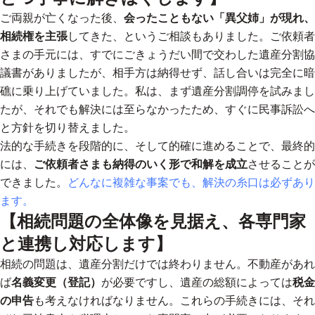
ご両親が亡くなった後、
会ったこともない「異父姉」が現れ、
相続権を主張
してきた、というご相談もありました。ご依頼者
さまの手元には、すでにごきょうだい間で交わした遺産分割協
議書がありましたが、相手方は納得せず、話し合いは完全に暗
礁に乗り上げていました。私は、まず遺産分割調停を試みまし
たが、それでも解決には至らなかったため、すぐに民事訴訟へ
と方針を切り替えました。
法的な手続きを段階的に、そして的確に進めることで、最終的
には、
ご依頼者さまも納得のいく形で和解を成立
させることが
できました。
どんなに複雑な事案でも、解決の糸口は必ずあり
ます。
【相続問題の全体像を見据え、各専門家
と連携し対応します】
相続の問題は、遺産分割だけでは終わりません。不動産があれ
ば
名義変更（登記）
が必要ですし、遺産の総額によっては
税金
の申告
も考えなければなりません。これらの手続きには、それ