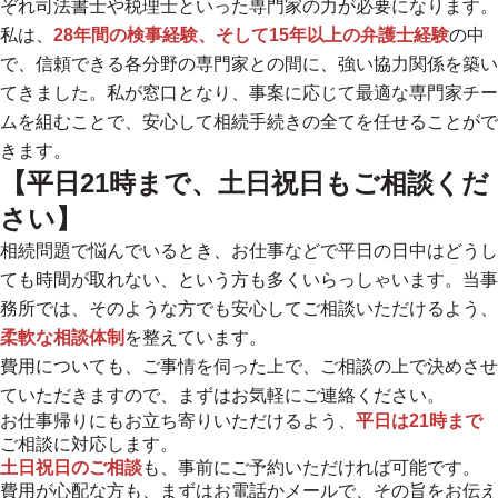
ぞれ司法書士や税理士といった専門家の力が必要になります。
私は、
28年間の検事経験、そして15年以上の弁護士経験
の中
で、信頼できる各分野の専門家との間に、強い協力関係を築い
てきました。私が窓口となり、事案に応じて最適な専門家チー
ムを組むことで、
安心して相続手続きの全てを任せることがで
きます。
【平日21時まで、土日祝日もご相談くだ
さい】
相続問題で悩んでいるとき、お仕事などで平日の日中はどうし
ても時間が取れない、という方も多くいらっしゃいます。当事
務所では、そのような方でも安心してご相談いただけるよう、
柔軟な相談体制
を整えています。
費用についても、ご事情を伺った上で、ご相談の上で決めさせ
ていただきますので、まずはお気軽にご連絡ください。
お仕事帰りにもお立ち寄りいただけるよう、
平日は21時まで
ご相談に対応します。
土日祝日のご相談
も、事前にご予約いただければ可能です。
費用が心配な方も、まずはお電話かメールで、その旨をお伝え