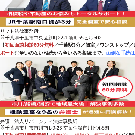
リフト法律事務所
千葉県千葉市中央区新町22-1 新町55ビル502
【
初回面談相談60分無料
／
千葉駅3分／個室／ワンストップ／L
ポート
◎
争いのない相続から争いある相続まで、
面倒な手続は
弁護士法人リバーシティ法律事務所
千葉県市川市市川南1-9-23 京葉住設市川ビル5階