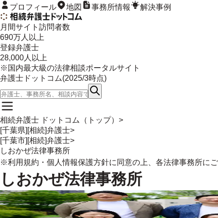
プロフィール
地図
事務所情報
解決事例
月間サイト訪問者数
690
万人以上
登録弁護士
28,000
人以上
※国内最大級の法律相談ポータルサイト
弁護士ドットコム(
2025/3
時点)
相続弁護士 ドットコム（トップ）
>
[千葉県][相続]弁護士
>
[千葉市][相続]弁護士
>
しおかぜ法律事務所
※
利用規約
・
個人情報保護方針
に同意の上、各法律事務所にご
しおかぜ法律事務所