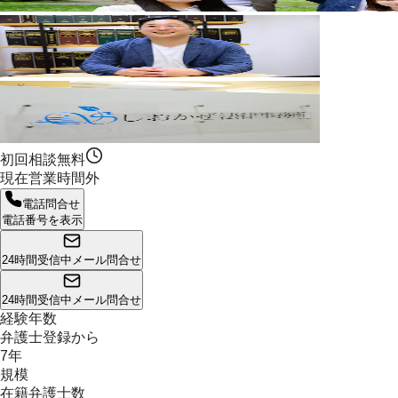
初回相談無料
現在営業時間外
電話問合せ
電話番号を表示
24時間受信中
メール問合せ
24時間受信中
メール問合せ
経験年数
弁護士登録から
7年
規模
在籍弁護士数