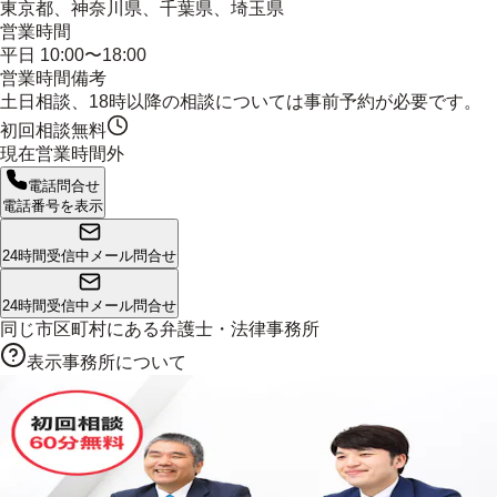
東京都、神奈川県、千葉県、埼玉県
営業時間
平日 10:00〜18:00
営業時間備考
土日相談、18時以降の相談については事前予約が必要です。
初回相談無料
現在営業時間外
電話問合せ
電話番号を表示
24時間受信中
メール問合せ
24時間受信中
メール問合せ
同じ市区町村にある
弁護士・法律事務所
表示事務所について