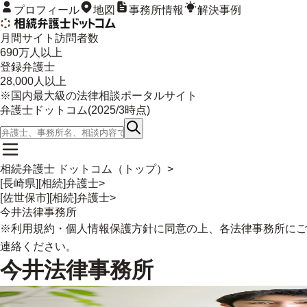
プロフィール
地図
事務所情報
解決事例
月間サイト訪問者数
690
万人以上
登録弁護士
28,000
人以上
※国内最大級の法律相談ポータルサイト
弁護士ドットコム(
2025/3
時点)
相続弁護士 ドットコム（トップ）
>
[長崎県][相続]弁護士
>
[佐世保市][相続]弁護士
>
今井法律事務所
※
利用規約
・
個人情報保護方針
に同意の上、各法律事務所にご
連絡ください。
今井法律事務所