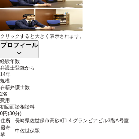
クリックすると大きく表示されます。
プロフィール
経験年数
弁護士登録から
14年
規模
在籍弁護士数
2名
費用
初回面談相談料
0円(30分)
住所
長崎県佐世保市高砂町1-4 グランビアビル3階A号室
最寄
中佐世保駅
駅