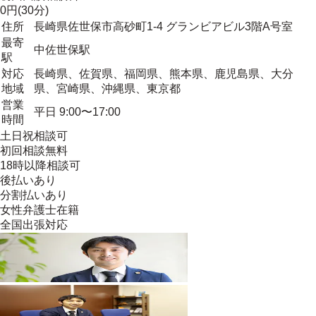
0円(30分)
住所
長崎県佐世保市高砂町1-4 グランビアビル3階A号室
最寄
中佐世保駅
駅
対応
長崎県、佐賀県、福岡県、熊本県、鹿児島県、大分
地域
県、宮崎県、沖縄県、東京都
営業
平日 9:00〜17:00
時間
土日祝相談可
初回相談無料
18時以降相談可
後払いあり
分割払いあり
女性弁護士在籍
全国出張対応