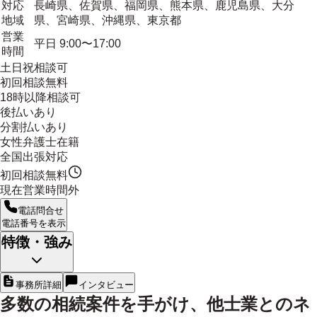
対応
長崎県、佐賀県、福岡県、熊本県、鹿児島県、大分
地域
県、宮崎県、沖縄県、東京都
営業
平日 9:00〜17:00
時間
土日祝相談可
初回相談無料
18時以降相談可
後払いあり
分割払いあり
女性弁護士在籍
全国出張対応
初回相談無料
現在営業時間外
電話問合せ
電話番号を表示
特徴・強み
事務所詳細
インタビュー
多数の相続案件を手がけ、他士業とのネ