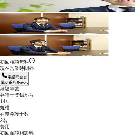
初回相談無料
現在営業時間外
電話問合せ
電話番号を表示
経験年数
弁護士登録から
14年
規模
在籍弁護士数
2名
費用
初回面談相談料