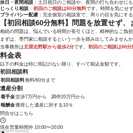
休日・夜間相談
：土日祝日のご相談や、夜間の打ち合わせにも
じっくり相談
：
初回のご相談は60分無料
です。時間を気にせ
プライバシー配慮
：完全個室の相談室で、周りの目を気にする
【初回相談60分無料】問題を放置せず
相続の問題は、悩んでいる時間が長引くほど、精神的なご負担
まずは、専門家に相談するという一歩を踏み出してみませんか
当事務所は
北習志野駅から徒歩2分
です。
初回のご相談は60分
料金表
以下の料金は特に明記のない限り、すべて税込金額です。
初回相談料
初回相談料
無料/60分まで
遺産分割
着手金
交渉7万円から 調停20万円から
報酬金
獲得した遺産に対する10％
問合せはこちら
現在営業時間外
10:00〜20:00