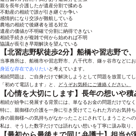
親を長年介護したが遺産分割で揉める
不動産の相続で誰が引き継ぐか争い
感情的になり交渉が難航している
農地の相続で後継者を巡る対立
遺産の価値が不明確で分割に納得できない
相続手続きが複雑で何から始めれば不明
協議が長引き早期解決を望んでいる
【北習志野駅徒歩2分】船橋や習志野で
当事務所は、船橋市や習志野市、八千代市、鎌ヶ谷市などにお
身近な存在でありたい
と考えています。
相続問題は、ご自身だけで解決しようとして問題を放置してし
「初めて電話します」と、
どうぞお気軽にご連絡ください。
【心情を大切にします】長年の想いや積
相続が紛争に発展する背景には、単なるお金の問題だけでなく
特に、親御様の介護を一身に引き受けてこられた方のお気持ち
身の親御様への気持ちがなかったことにされてしまうことへの
私は、
そうした数字だけでは語れない想いを丁寧に汲み取り、
【最初から最後まで同じ弁護士】担当が