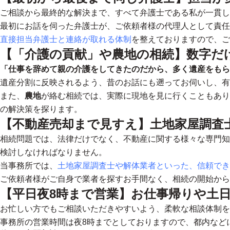
ご相談から最終的な解決まで、すべて弁護士である私が一貫し
最初にお話を伺った弁護士が、ご依頼者様の代理人として責任
直接担当弁護士と連絡が取れる体制
を整えておりますので、ご
【「介護の貢献」や農地の相続】数字だ
「仕事を辞めて親の介護をしてきたのだから、多く遺産をもら
遺産分割に反映されるよう、昔のお話にも遡ってお伺いし、有
また、
農地
が絡む相続では、実際に現地を見に行くこともあり
の解決策を探ります。
【不動産売却まで見すえ】土地家屋調査
相続問題では、法律だけでなく、不動産に関する様々な専門知
検討しなければなりません。
当事務所では、
土地家屋調査士や解体業者といった、信頼でき
ご依頼者様がご自身で業者を探すお手間なく、
相続の開始から
【平日夜8時まで営業】お仕事帰りや土
お忙しい方でもご相談いただきやすいよう、柔軟な相談体制を
事務所の営業時間は夜8時までとしておりますので、都内など