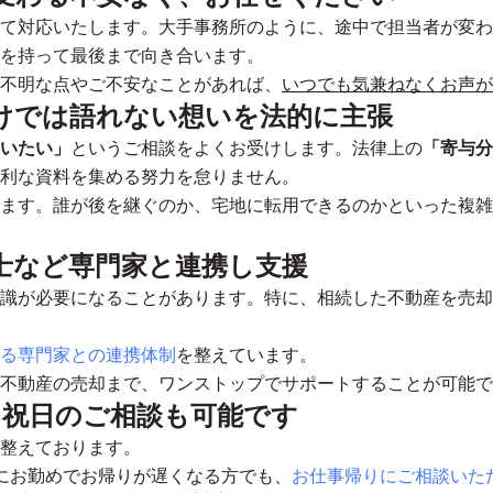
て対応いたします。大手事務所のように、途中で担当者が変わ
を持って最後まで向き合います。
不明な点やご不安なことがあれば、
いつでも気兼ねなくお声が
けでは語れない想いを法的に主張
いたい」
というご相談をよくお受けします。法律上の
「寄与分
利な資料を集める努力を怠りません。
ます。誰が後を継ぐのか、宅地に転用できるのかといった複雑
士など専門家と連携し支援
識が必要になることがあります。特に、相続した不動産を売却
る専門家との連携体制
を整えています。
不動産の売却まで、ワンストップでサポートすることが可能で
日祝日のご相談も可能です
整えております。
にお勤めでお帰りが遅くなる方でも、
お仕事帰りにご相談いた