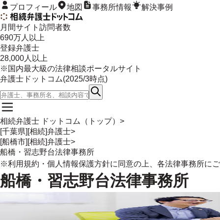
プロフィール
地図
事務所情報
解決事例
月間サイト訪問者数
690
万人以上
登録弁護士
28,000
人以上
※国内最大級の法律相談ポータルサイト
弁護士ドットコム(
2025/3
時点)
相続弁護士 ドットコム（トップ）
>
[千葉県][相続]弁護士
>
[船橋市][相続]弁護士
>
船橋・習志野台法律事務所
※
利用規約
・
個人情報保護方針
に同意の上、各法律事務所にご
船橋・習志野台法律事務所