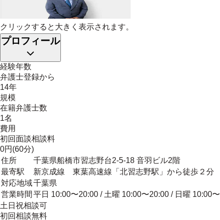
クリックすると大きく表示されます。
プロフィール
経験年数
弁護士登録から
14年
規模
在籍弁護士数
1名
費用
初回面談相談料
0円(60分)
住所
千葉県船橋市習志野台2-5-18 音羽ビル2階
最寄駅
新京成線 東葉高速線「北習志野駅」から徒歩２分
対応地域
千葉県
営業時間
平日 10:00〜20:00 / 土曜 10:00〜20:00 / 日曜 10:00〜
土日祝相談可
初回相談無料