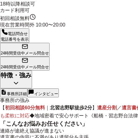
18時以降相談可
カード利用可
初回相談無料
現在営業時間外
10:00〜20:00
電話問合せ
電話番号を表示
24時間受信中
メール問合せ
24時間受信中
メール問合せ
特徴・強み
事務所詳細
インタビュー
事務所の強み
【
初回相談60分無料
｜
北習志野駅徒歩2分
】
遺産分割
／
遺言書
も柔軟に対応
◆
地域密着で安心サポート
《船橋・習志野台法律
「こんなお悩みお任せください」
連絡が途絶え協議が進まない
遺言書の内容に不満があり遺留分を主張