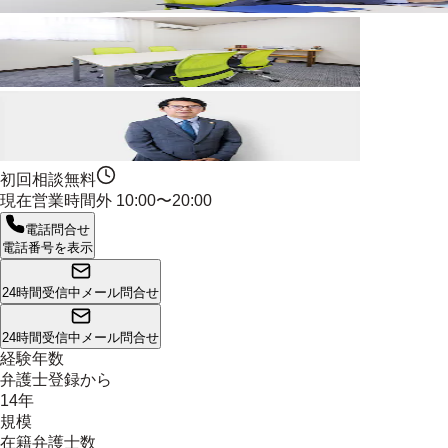
初回相談無料
現在営業時間外
10:00〜20:00
電話問合せ
電話番号を表示
24時間受信中
メール問合せ
24時間受信中
メール問合せ
経験年数
弁護士登録から
14年
規模
在籍弁護士数