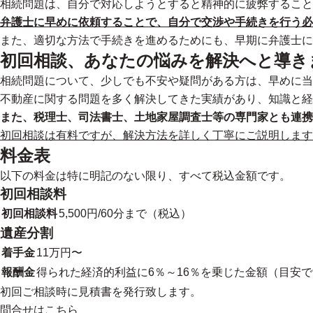
相続問題は、自分で対応しようとすると精神的に疲弊すること
弁護士に早めに依頼することで、自分で交渉や手続きを行う
また、適切な方法で手続きを進めるためにも、早期に弁護士に
初回相談、あなたの悩みを解決へと導き
相続問題について、少しでも不安や疑問がある方は、早めに当
不動産に関する問題を多く解決してきた実績
があり、知識と経
また、税理士、司法書士、土地家屋調査士等の専門家とも連携
初回相談は有料ですが、解決方法を詳しく丁寧にご説明します
料金表
以下の料金は特に明記のない限り、すべて税込金額です。
初回相談料
初回相談料
5,500円/60分まで（税込）
遺産分割
着手金
11万円〜
報酬金
得られた経済的利益に6％～16％を乗じた金額（目安
初回ご相談時に見積書を発行致します。
問合せはこちら