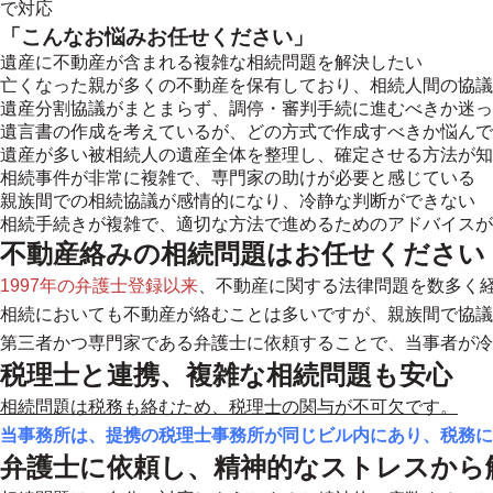
で対応
「こんなお悩みお任せください」
遺産に不動産が含まれる複雑な相続問題を解決したい
亡くなった親が多くの不動産を保有しており、相続人間の協議
遺産分割協議がまとまらず、調停・審判手続に進むべきか迷っ
遺言書の作成を考えているが、どの方式で作成すべきか悩んで
遺産が多い被相続人の遺産全体を整理し、確定させる方法が知
相続事件が非常に複雑で、専門家の助けが必要と感じている
親族間での相続協議が感情的になり、冷静な判断ができない
相続手続きが複雑で、適切な方法で進めるためのアドバイスが
不動産絡みの相続問題はお任せください
1997年の弁護士登録以来
、不動産に関する法律問題を数多く
相続においても不動産が絡むことは多いですが、親族間で協議
第三者かつ専門家である弁護士に依頼することで、当事者が冷
税理士と連携、複雑な相続問題も安心
相続問題は税務も絡むため、税理士の関与が不可欠です。
当事務所は、提携の税理士事務所が同じビル内にあり、税務に
弁護士に依頼し、精神的なストレスから