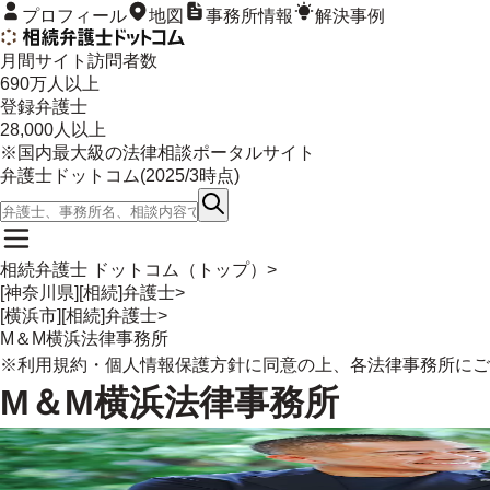
プロフィール
地図
事務所情報
解決事例
月間サイト訪問者数
690
万人以上
登録弁護士
28,000
人以上
※国内最大級の法律相談ポータルサイト
弁護士ドットコム(
2025/3
時点)
相続弁護士 ドットコム（トップ）
>
[神奈川県][相続]弁護士
>
[横浜市][相続]弁護士
>
M＆M横浜法律事務所
※
利用規約
・
個人情報保護方針
に同意の上、各法律事務所にご
M＆M横浜法律事務所