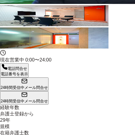
現在営業中
0:00〜24:00
電話問合せ
電話番号を表示
24時間受信中
メール問合せ
24時間受信中
メール問合せ
経験年数
弁護士登録から
29年
規模
在籍弁護士数