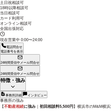
土日祝相談可
18時以降相談可
当日相談可
カード利用可
オンライン相談可
全国出張対応
現在営業中
0:00〜24:00
電話問合せ
電話番号を表示
24時間受信中
メール問合せ
24時間受信中
メール問合せ
特徴・強み
事務所詳細
インタビュー
事務所の強み
【
不動産相続
に強み
｜
初回相談料5,500円
】横浜市のM&M横