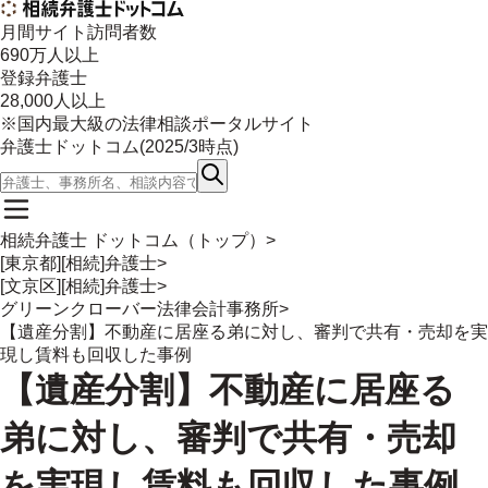
月間サイト訪問者数
690
万人以上
登録弁護士
28,000
人以上
※国内最大級の法律相談ポータルサイト
弁護士ドットコム(
2025/3
時点)
相続弁護士 ドットコム（トップ）
>
[東京都][相続]弁護士
>
[文京区][相続]弁護士
>
グリーンクローバー法律会計事務所
>
【遺産分割】不動産に居座る弟に対し、審判で共有・売却を実
現し賃料も回収した事例
【遺産分割】不動産に居座る
弟に対し、審判で共有・売却
を実現し賃料も回収した事例