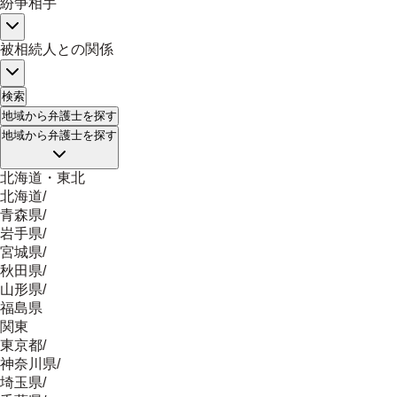
紛争相手
被相続人との関係
検索
地域
から弁護士を探す
地域
から弁護士を探す
北海道・東北
北海道
/
青森県
/
岩手県
/
宮城県
/
秋田県
/
山形県
/
福島県
関東
東京都
/
神奈川県
/
埼玉県
/