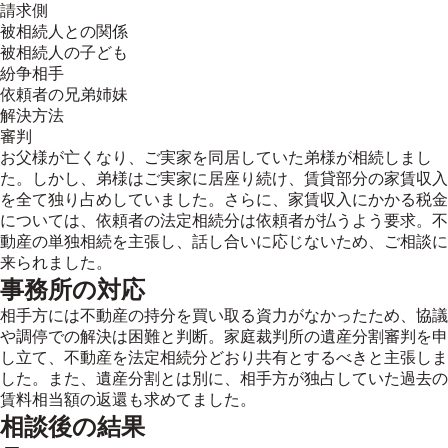
請求側
被相続人との関係
被相続人の子ども
紛争相手
依頼者の兄弟姉妹
解決方法
審判
お父様が亡くなり、ご実家を同居していた弟様が相続しまし
た。しかし、弟様はご実家に居座り続け、賃貸部分の家賃収入
を全て独り占めしていました。さらに、家賃収入にかかる税金
については、依頼者の法定相続分は依頼者が払うよう要求。不
動産の単独相続を主張し、話し合いに応じないため、ご相談に
来られました。
事務所の対応
相手方には不動産の持分を買い取る資力がなかったため、協議
や調停での解決は困難と判断。家庭裁判所の遺産分割審判を申
し立て、不動産を法定相続分どおり共有とするべきと主張しま
した。また、遺産分割とは別に、相手方が独占していた過去の
賃料相当額の返還も求めてました。
相談後の結果