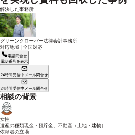
解決した事務所
グリーンクローバー法律会計事務所
対応地域 |
全国対応
電話問合せ
電話番号を表示
24時間受信中
メール問合せ
24時間受信中
メール問合せ
相談の背景
女性
遺産の種類
現金・預貯金、不動産（土地・建物）
依頼者の立場