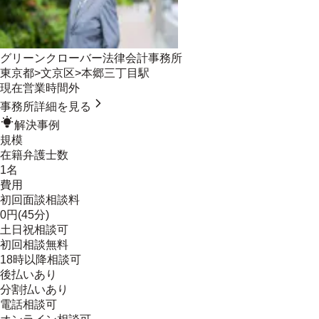
グリーンクローバー法律会計事務所
東京都
>
文京区
>
本郷三丁目駅
現在営業時間外
事務所詳細を見る
解決事例
規模
在籍弁護士数
1名
費用
初回面談相談料
0円(45分)
土日祝相談可
初回相談無料
18時以降相談可
後払いあり
分割払いあり
電話相談可