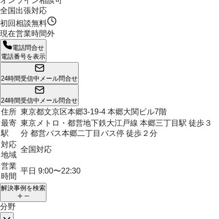
オンライン相談可
全国出張対応
初回相談無料
現在営業時間外
電話問合せ
電話番号を表示
24時間受信中
メール問合せ
24時間受信中
メール問合せ
住所
東京都文京区本郷3-19-4 本郷大関ビル7階
最寄
東京メトロ・都営地下鉄大江戸線 本郷三丁目駅 徒歩３
駅
分 都営バス本郷二丁目バス停 徒歩２分
対応
全国対応
地域
営業
平日 9:00〜22:30
時間
解決事例を検索
分野