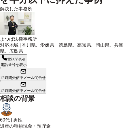
解決した事務所
よつば法律事務所
対応地域 |
香川県、愛媛県、徳島県、高知県、岡山県、兵庫
県、広島県
電話問合せ
電話番号を表示
24時間受信中
メール問合せ
24時間受信中
メール問合せ
相談の背景
60代
|
男性
遺産の種類
現金・預貯金