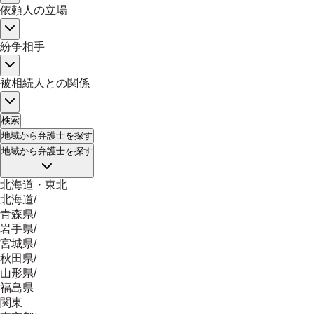
依頼人の立場
紛争相手
被相続人との関係
検索
地域
から弁護士を探す
地域
から弁護士を探す
北海道・東北
北海道
/
青森県
/
岩手県
/
宮城県
/
秋田県
/
山形県
/
福島県
関東