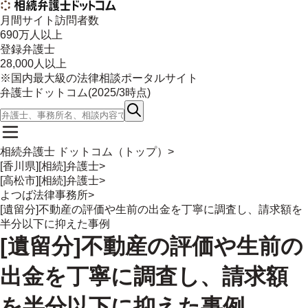
月間サイト訪問者数
690
万人以上
登録弁護士
28,000
人以上
※国内最大級の法律相談ポータルサイト
弁護士ドットコム(
2025/3
時点)
相続弁護士 ドットコム（トップ）
>
[香川県][相続]弁護士
>
[高松市][相続]弁護士
>
よつば法律事務所
>
[遺留分]不動産の評価や生前の出金を丁寧に調査し、請求額を
半分以下に抑えた事例
[遺留分]不動産の評価や生前の
出金を丁寧に調査し、請求額
を半分以下に抑えた事例