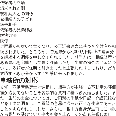
依頼者の立場
請求された側
被相続人との関係
被相続人の子ども
紛争相手
依頼者の兄弟姉妹
解決方法
調停
ご両親が相次いで亡くなり、公正証書遺言に基づき全財産を相
続されました。ところが、ご兄弟から3,000万円以上の遺留分
を請求する調停を申し立てられました。相手方は、相続財産で
ある農地を宅地として高く評価したり、生前の預金の出金につ
いて、依頼者が無断で引き出したと主張したりしており、どう
対応すべきか分からずご相談に来られました。
事務所の対応
まず、不動産鑑定士と連携し、相手方が主張する不動産の評価
額が適切でないことを客観的な資料に基づき反論しました。ま
た、生前の出金については、ご両親の手紙や日記、介護記録な
どを丁寧に調査し、ご両親の意思に沿った正当な使途であった
ことを明らかにしました。さらに、相手方自身が生前にご両親
から贈与を受けていた事実も突き止め、その点も主張しまし