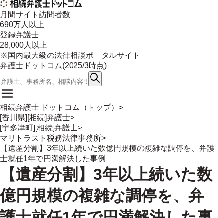
月間サイト訪問者数
690
万人以上
登録弁護士
28,000
人以上
※国内最大級の法律相談ポータルサイト
弁護士ドットコム(
2025/3
時点)
相続弁護士 ドットコム（トップ）
>
[香川県][相続]弁護士
>
[宇多津町][相続]弁護士
>
マリトラスト税務法律事務所
>
【遺産分割】3年以上続いた数億円規模の複雑な調停を、弁護
士就任1年で円満解決した事例
【遺産分割】3年以上続いた数
億円規模の複雑な調停を、弁
護士就任1年で円満解決した事