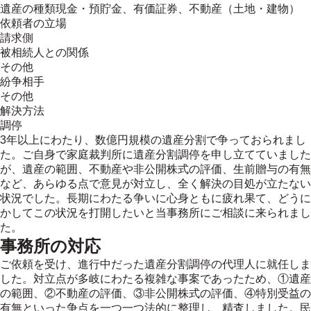
遺産の種類
現金・預貯金、有価証券、不動産（土地・建物）
依頼者の立場
請求側
被相続人との関係
その他
紛争相手
その他
解決方法
調停
3年以上にわたり、数億円規模の遺産分割で争っておられまし
た。ご自身で家庭裁判所に遺産分割調停を申し立てていました
が、遺産の範囲、不動産や非公開株式の評価、生前贈与の有無
など、あらゆる点で意見が対立し、全く解決の目処が立たない
状況でした。長期にわたる争いに心身ともに疲れ果て、どうに
かしてこの状況を打開したいと当事務所にご相談に来られまし
た。
事務所の対応
ご依頼を受け、進行中だった遺産分割調停の代理人に就任しま
した。対立点が多岐にわたる複雑な事案であったため、①遺産
の範囲、②不動産の評価、③非公開株式の評価、④特別受益の
有無といった争点を一つ一つ法的に整理し、精査しました。民