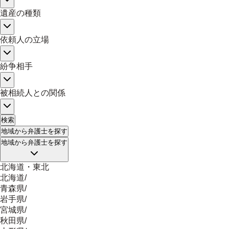
遺産の種類
依頼人の立場
紛争相手
被相続人との関係
検索
地域
から弁護士を探す
地域
から弁護士を探す
北海道・東北
北海道
/
青森県
/
岩手県
/
宮城県
/
秋田県
/