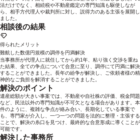
法だけでなく、相続税や不動産鑑定の専門知識も駆使しなが
ら、相手方代理人や裁判所に対し、説得力のある主張を展開し
ました。
相談後の結果
得られたメリット
難航した数億円規模の調停を円満解決
当事務所が代理人に就任してから約1年、粘り強く交渉を重ね
た結果、全ての争点について合意に至り、調停にて円満に解決
することができました。長年の紛争が解決し、ご依頼者様の精
神的なご負担を解消することができました。
解決のポイント
遺産総額が大きい事案では、不動産や自社株の評価、税金問題
など、民法以外の専門知識が不可欠となる場合があります。本
件のように、複雑な争点が絡み合い、長期化している事案で
も、専門家が介入し、一つ一つの問題を法的に整理・主張する
ことで、解決の糸口を見つけ、最終的な合意形成に導くことが
可能です。
解決した事務所