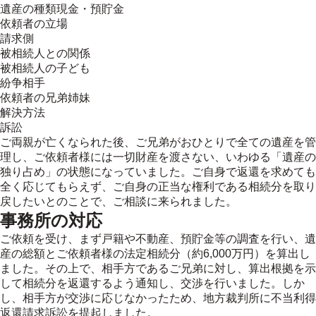
遺産の種類
現金・預貯金
依頼者の立場
請求側
被相続人との関係
被相続人の子ども
紛争相手
依頼者の兄弟姉妹
解決方法
訴訟
ご両親が亡くなられた後、ご兄弟がおひとりで全ての遺産を管
理し、ご依頼者様には一切財産を渡さない、いわゆる「遺産の
独り占め」の状態になっていました。ご自身で返還を求めても
全く応じてもらえず、ご自身の正当な権利である相続分を取り
戻したいとのことで、ご相談に来られました。
事務所の対応
ご依頼を受け、まず戸籍や不動産、預貯金等の調査を行い、遺
産の総額とご依頼者様の法定相続分（約6,000万円）を算出し
ました。その上で、相手方であるご兄弟に対し、算出根拠を示
して相続分を返還するよう通知し、交渉を行いました。しか
し、相手方が交渉に応じなかったため、地方裁判所に不当利得
返還請求訴訟を提起しました。