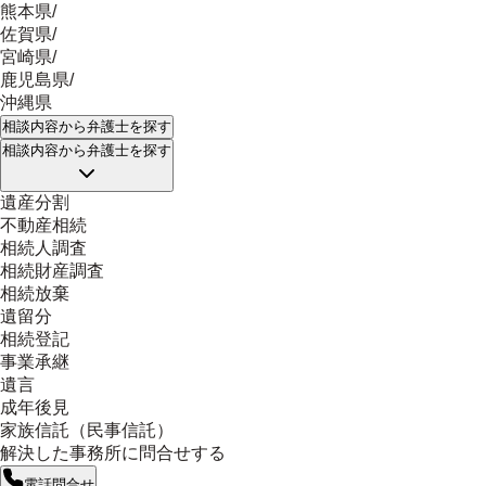
熊本県
/
佐賀県
/
宮崎県
/
鹿児島県
/
沖縄県
相談内容
から弁護士を探す
相談内容
から弁護士を探す
遺産分割
不動産相続
相続人調査
相続財産調査
相続放棄
遺留分
相続登記
事業承継
遺言
成年後見
家族信託（民事信託）
解決した事務所に問合せする
電話問合せ