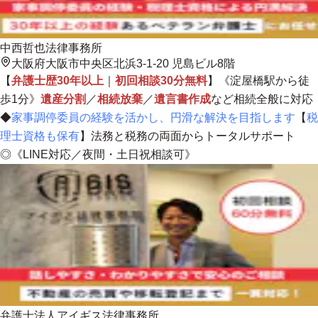
中西哲也法律事務所
大阪府大阪市中央区北浜3-1-20 児島ビル8階
【
弁護士歴30年以上
｜
初回相談30分無料
】《淀屋橋駅から徒
歩1分》
遺産分割
／
相続放棄
／
遺言書作成
など相続全般に対応
◆
家事調停委員の経験を活かし、円滑な解決を目指します
【
税
理士資格も保有
】
法務と税務の両面からトータルサポート
◎《LINE対応／夜間・土日祝相談可》
弁護士法人アイギス法律事務所