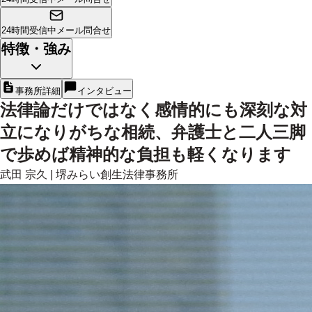
24時間受信中
メール問合せ
特徴・強み
事務所詳細
インタビュー
法律論だけではなく感情的にも深刻な対
立になりがちな相続、弁護士と二人三脚
で歩めば精神的な負担も軽くなります
武田 宗久
|
堺みらい創生法律事務所