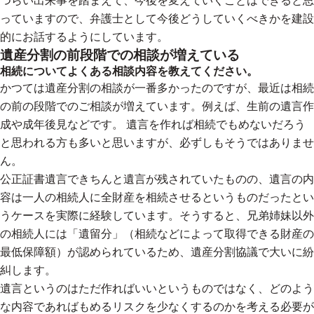
つらい出来事を踏まえて、今後を変えていくことはできると思
っていますので、弁護士として今後どうしていくべきかを建設
的にお話するようにしています。
遺産分割の前段階での相談が増えている
相続についてよくある相談内容を教えてください。
かつては遺産分割の相談が一番多かったのですが、最近は相続
の前の段階でのご相談が増えています。例えば、生前の遺言作
成や成年後見などです。 遺言を作れば相続でもめないだろう
と思われる方も多いと思いますが、必ずしもそうではありませ
ん。
公正証書遺言できちんと遺言が残されていたものの、遺言の内
容は一人の相続人に全財産を相続させるというものだったとい
うケースを実際に経験しています。そうすると、兄弟姉妹以外
の相続人には「遺留分」（相続などによって取得できる財産の
最低保障額）が認められているため、遺産分割協議で大いに紛
糾します。
遺言というのはただ作ればいいというものではなく、どのよう
な内容であればもめるリスクを少なくするのかを考える必要が