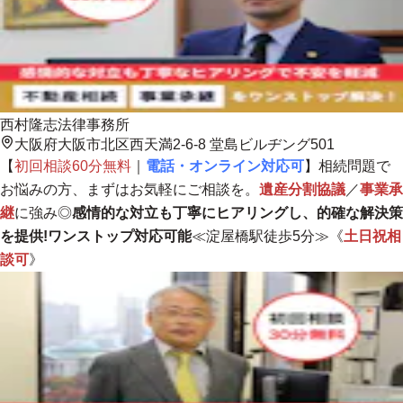
西村隆志法律事務所
大阪府大阪市北区西天満2-6-8 堂島ビルヂング501
【
初回相談60分無料
｜
電話・オンライン対応可
】相続問題で
お悩みの方、まずはお気軽にご相談を。
遺産分割協議
／
事業承
継
に強み◎
感情的な対立も丁寧にヒアリングし、的確な解決策
を提供!ワンストップ対応可能
≪淀屋橋駅徒歩5分≫《
土日祝相
談可
》