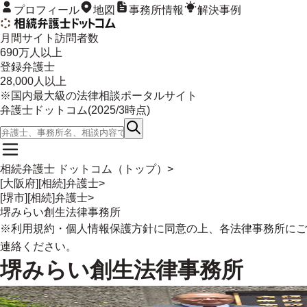
プロフィール
地図
事務所情報
解決事例
月間サイト訪問者数
690
万人以上
登録弁護士
28,000
人以上
※国内最大級の法律相談ポータルサイト
弁護士ドットコム(
2025/3
時点)
相続弁護士 ドットコム（トップ）
>
[大阪府][相続]弁護士
>
[堺市][相続]弁護士
>
堺みらい創生法律事務所
※
利用規約
・
個人情報保護方針
に同意の上、各法律事務所にご
連絡ください。
堺みらい創生法律事務所