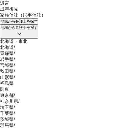
遺言
成年後見
家族信託（民事信託）
地域
から弁護士を探す
地域
から弁護士を探す
北海道・東北
北海道
/
青森県
/
岩手県
/
宮城県
/
秋田県
/
山形県
/
福島県
関東
東京都
/
神奈川県
/
埼玉県
/
千葉県
/
茨城県
/
群馬県
/