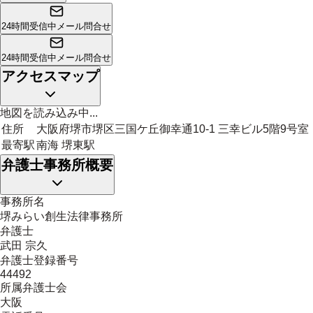
24時間受信中
メール問合せ
24時間受信中
メール問合せ
アクセスマップ
地図を読み込み中...
住所
大阪府堺市堺区三国ケ丘御幸通10-1 三幸ビル5階9号室
最寄駅
南海 堺東駅
弁護士事務所概要
事務所名
堺みらい創生法律事務所
弁護士
武田 宗久
弁護士登録番号
44492
所属弁護士会
大阪