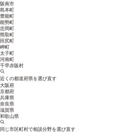
阪南市
島本町
豊能町
能勢町
忠岡町
熊取町
田尻町
岬町
太子町
河南町
千早赤阪村
近くの都道府県を選び直す
大阪府
京都府
兵庫県
奈良県
滋賀県
和歌山県
同じ市区町村で相談分野を選び直す