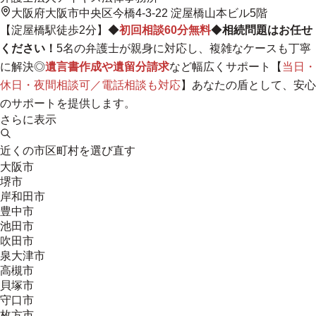
大阪府大阪市中央区今橋4-3-22 淀屋橋山本ビル5階
【淀屋橋駅徒歩2分】◆
初回相談60分無料
◆
相続問題はお任せ
ください！
5名の弁護士が親身に対応し、複雑なケースも丁寧
に解決
◎
遺言書作成や遺留分請求
など幅広くサポート【
当日・
休日・夜間相談可／電話相談も対応
】あなたの盾として、安心
のサポートを提供します。
さらに表示
近くの市区町村を選び直す
大阪市
堺市
岸和田市
豊中市
池田市
吹田市
泉大津市
高槻市
貝塚市
守口市
枚方市