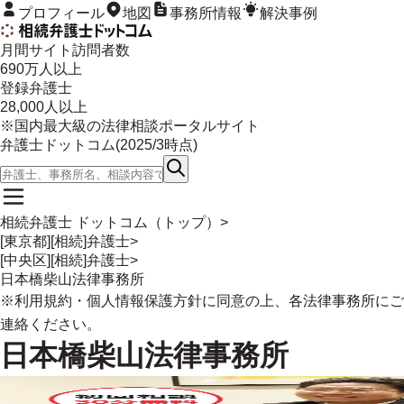
プロフィール
地図
事務所情報
解決事例
月間サイト訪問者数
690
万人以上
登録弁護士
28,000
人以上
※国内最大級の法律相談ポータルサイト
弁護士ドットコム(
2025/3
時点)
相続弁護士 ドットコム（トップ）
>
[東京都][相続]弁護士
>
[中央区][相続]弁護士
>
日本橋柴山法律事務所
※
利用規約
・
個人情報保護方針
に同意の上、各法律事務所にご
連絡ください。
日本橋柴山法律事務所