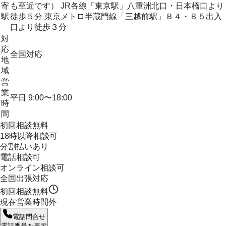
寄
も至近です） JR各線「東京駅」八重洲北口・日本橋口より
駅
徒歩５分 東京メトロ半蔵門線「三越前駅」Ｂ４・Ｂ５出入
口より徒歩３分
対
応
全国対応
地
域
営
業
平日 9:00〜18:00
時
間
初回相談無料
18時以降相談可
分割払いあり
電話相談可
オンライン相談可
全国出張対応
初回相談無料
現在営業時間外
電話問合せ
電話番号を表示