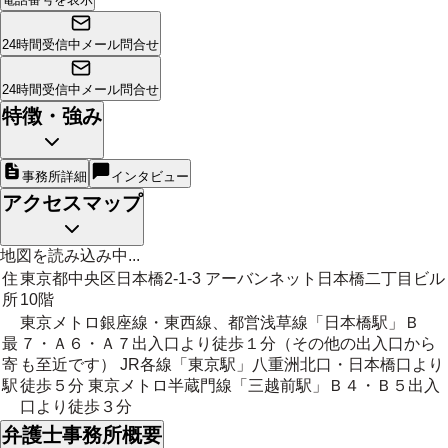
24時間受信中
メール問合せ
24時間受信中
メール問合せ
特徴・強み
事務所詳細
インタビュー
アクセスマップ
地図を読み込み中...
住
東京都中央区日本橋2-1-3 アーバンネット日本橋二丁目ビル
所
10階
東京メトロ銀座線・東西線、都営浅草線「日本橋駅」Ｂ
最
７・Ａ６・Ａ７出入口より徒歩１分（その他の出入口から
寄
も至近です） JR各線「東京駅」八重洲北口・日本橋口より
駅
徒歩５分 東京メトロ半蔵門線「三越前駅」Ｂ４・Ｂ５出入
口より徒歩３分
弁護士事務所概要