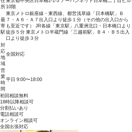
住
東京都中央区日本橋2-1-3 アーバンネット日本橋二丁目ビル
所
10階
東京メトロ銀座線・東西線、都営浅草線「日本橋駅」Ｂ
最
７・Ａ６・Ａ７出入口より徒歩１分（その他の出入口から
寄
も至近です） JR各線「東京駅」八重洲北口・日本橋口より
駅
徒歩５分 東京メトロ半蔵門線「三越前駅」Ｂ４・Ｂ５出入
口より徒歩３分
対
応
全国対応
地
域
営
業
平日 9:00〜18:00
時
間
初回相談無料
18時以降相談可
分割払いあり
電話相談可
オンライン相談可
全国出張対応