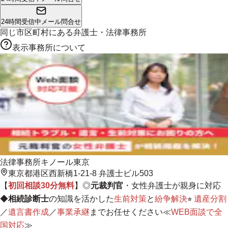
24時間受信中
メール問合せ
同じ市区町村にある
弁護士・法律事務所
表示事務所について
法律事務所キノール東京
東京都港区西新橋1-21-8 弁護士ビル503
【
初回相談30分無料
】◎
元裁判官
・女性弁護士が親身に対応
◆
相続診断士
の知識を活かした
生前対策
と
紛争解決
⭐︎
遺産分割
／
遺言書作成
／
事業承継
までお任せください≪
WEB面談で全
国対応
≫