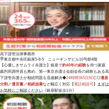
高下謹壱法律事務所
東京都中央区銀座5-8-5 ニューギンザビル10号館4階
【
心優しきサムライ弁護士
】銀座で
約40年の経験
を持つ家庭
裁判所調停員も務め、第一東京弁護士会副会長の経験もある高
下謹壱弁護士が相続問題を迅速解決◆
24時間365日対応
◎
遺産
分割／遺言書／相続放棄
など幅広く対応【
電話相談可
】
まずは
お気軽にご相談ください
《銀座駅徒歩1分》