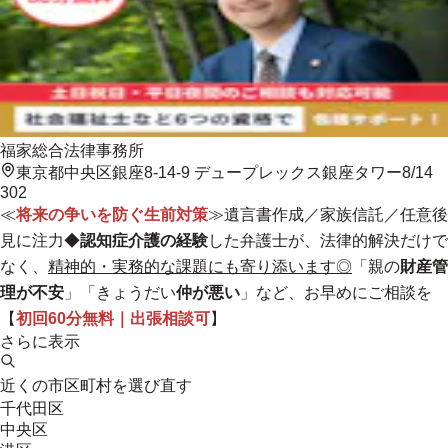
福家総合法律事務所
東京都中央区銀座8-14-9 デュープレックス銀座タワー8/14
302
≪
将来の争いを防ぐ生前対策
≫遺言書作成／家族信託／任意後
見に注力◆
認知症介護の経験
した弁護士が、法律的解決だけで
なく、
精神的・実務的な課題にも寄り添います◎
「親の
財産管
理が不安
」「きょうだい
仲が悪い
」など、お早めにご相談を
【
初回60分無料｜出張相談可
】
さらに表示
近くの市区町村を選び直す
千代田区
中央区