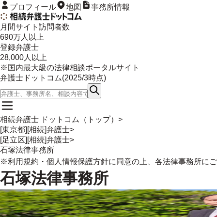
プロフィール
地図
事務所情報
月間サイト訪問者数
690
万人以上
登録弁護士
28,000
人以上
※国内最大級の法律相談ポータルサイト
弁護士ドットコム(
2025/3
時点)
相続弁護士 ドットコム（トップ）
>
[東京都][相続]弁護士
>
[足立区][相続]弁護士
>
石塚法律事務所
※
利用規約
・
個人情報保護方針
に同意の上、各法律事務所にご
石塚法律事務所