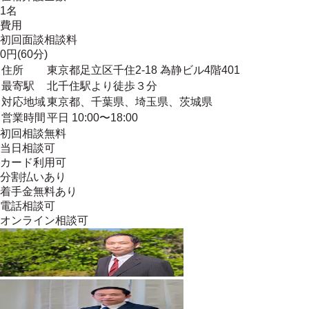
1名
費用
初回面談相談料
0円(60分)
住所
東京都足立区千住2-18 為静ビル4階401
最寄駅
北千住駅より徒歩３分
対応地域
東京都、千葉県、埼玉県、茨城県
営業時間
平日 10:00〜18:00
初回相談無料
当日相談可
カード利用可
分割払いあり
着手金無料あり
電話相談可
オンライン相談可