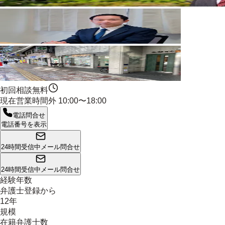
初回相談無料
現在営業時間外
10:00〜18:00
電話問合せ
電話番号を表示
24時間受信中
メール問合せ
24時間受信中
メール問合せ
経験年数
弁護士登録から
12年
規模
在籍弁護士数