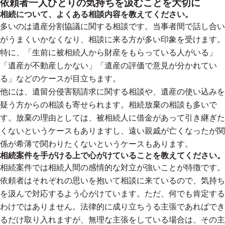
依頼者一人ひとりの気持ちを汲むことを大切に
相続について、よくある相談内容を教えてください。
多いのは遺産分割協議に関する相談です。当事者間で話し合い
がうまくいかなくなり、相談に来る方が多い印象を受けます。
特に、「生前に被相続人から財産をもらっている人がいる」
「遺産が不動産しかない」「遺産の評価で意見が分かれてい
る」などのケースが目立ちます。
他には、遺留分侵害額請求に関する相談や、遺産の使い込みを
疑う方からの相談も寄せられます。相続放棄の相談も多いで
す。放棄の理由としては、被相続人に借金があって引き継ぎた
くないというケースもありますし、遠い親戚が亡くなったが関
係が希薄で関わりたくないというケースもあります。
相続案件を手がける上で心がけていることを教えてください。
相続案件では相続人間の感情的な対立が強いことが特徴です。
依頼者はそれぞれの思いを抱いて相談に来ているので、気持ち
を汲んで対応するよう心がけています。ただ、何でも肯定する
わけではありません。法律的に成り立ちうる主張であればでき
るだけ取り入れますが、無理な主張をしている場合は、その主