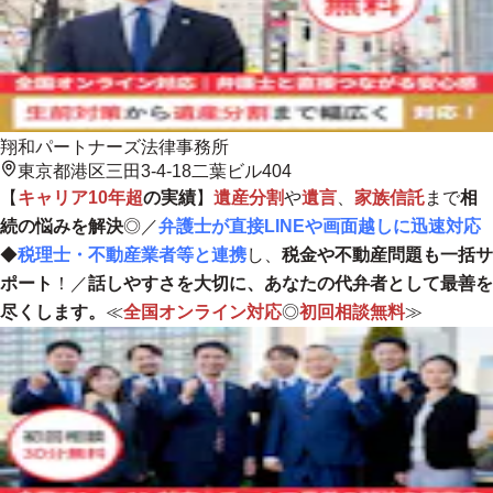
翔和パートナーズ法律事務所
東京都港区三田3-4-18二葉ビル404
【
キャリア10年超
の実績
】
遺産分割
や
遺言
、
家族信託
まで
相
続の悩みを解決
◎／
弁護士が直接LINEや画面越しに迅速対応
◆
税理士・不動産業者等と連携
し、
税金や不動産問題も一括サ
ポート
！／
話しやすさを大切に、あなたの代弁者として最善を
尽くします。
≪
全国オンライン対応
◎
初回相談無料
≫