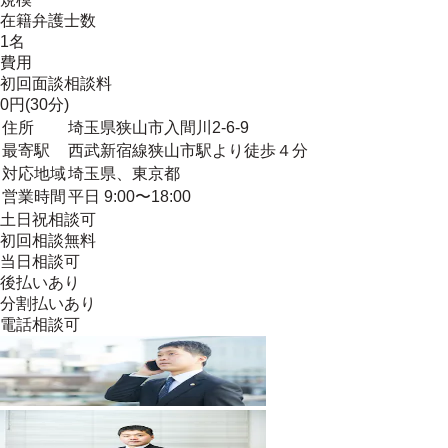
在籍弁護士数
1名
費用
初回面談相談料
0円(30分)
住所
埼玉県狭山市入間川2-6-9
最寄駅
西武新宿線狭山市駅より徒歩４分
対応地域
埼玉県、東京都
営業時間
平日 9:00〜18:00
土日祝相談可
初回相談無料
当日相談可
後払いあり
分割払いあり
電話相談可