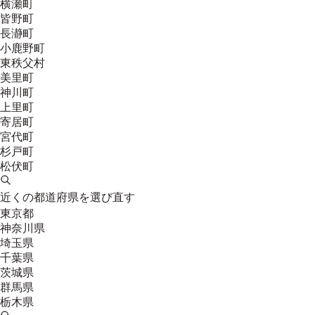
横瀬町
皆野町
長瀞町
小鹿野町
東秩父村
美里町
神川町
上里町
寄居町
宮代町
杉戸町
松伏町
近くの都道府県を選び直す
東京都
神奈川県
埼玉県
千葉県
茨城県
群馬県
栃木県