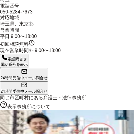
電話番号
050-5284-7673
対応地域
埼玉県、東京都
営業時間
平日 9:00〜18:00
初回相談無料
現在営業時間外
9:00〜18:00
電話問合せ
電話番号を表示
24時間受信中
メール問合せ
24時間受信中
メール問合せ
同じ市区町村にある
弁護士・法律事務所
表示事務所について