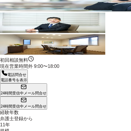
初回相談無料
現在営業時間外
9:00〜18:00
電話問合せ
電話番号を表示
24時間受信中
メール問合せ
24時間受信中
メール問合せ
経験年数
弁護士登録から
11年
規模