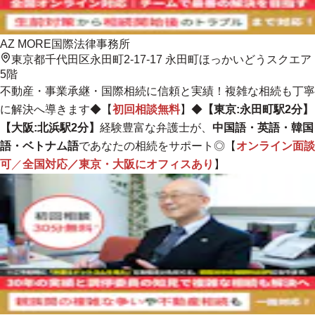
AZ MORE国際法律事務所
東京都千代田区永田町2-17-17 永田町ほっかいどうスクエア
5階
不動産・事業承継・国際相続に信頼と実績！複雑な相続も丁寧
に解決へ導きます
◆【
初回相談無料
】◆
【東京:永田町駅2分】
【大阪:北浜駅2分】
経験豊富な弁護士が、
中国語・英語・韓国
語・ベトナム語
であなたの相続をサポート◎【
オンライン面談
可
／
全国対応／東京・大阪にオフィスあり
】