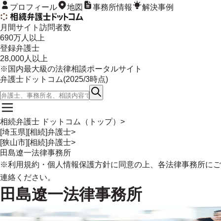
プロフィール
地図
事務所情報
解決事例
月間サイト訪問者数
690
万人以上
登録弁護士
28,000
人以上
※国内最大級の法律相談ポータルサイト
弁護士ドットコム(
2025/3
時点)
相続弁護士 ドットコム（トップ）
>
[埼玉県][相続]弁護士
>
[狭山市][相続]弁護士
>
田島遼一法律事務所
※
利用規約
・
個人情報保護方針
に同意の上、各法律事務所にご
連絡ください。
田島遼一法律事務所