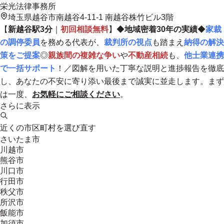
栄光法律事務所
埼玉県越谷市南越谷4-11-1 南越谷株竹ビル3階
【
新越谷駅3分
｜
初回相談無料
】◆
地域密着30年の実績
◆
家裁
の調停委員
を務める代表が、
裁判所の視点
も踏まえ
納得の解決
策をご提案
◎
親族間の複雑な争い
や
不動産相続
も、
他士業連携
で一括サポート
！／
図解を用いた丁寧な説明
と進捗報告を徹底
し、
あなたの不安に寄り添い最後まで誠実に並走します
。まず
は一度、
お気軽にご相談ください
。
さらに表示
近くの市区町村を選び直す
さいたま市
川越市
熊谷市
川口市
行田市
秩父市
所沢市
飯能市
加須市