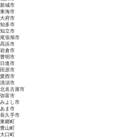
新城市
東海市
大府市
知多市
知立市
尾張旭市
高浜市
岩倉市
豊明市
日進市
田原市
愛西市
清須市
北名古屋市
弥富市
みよし市
あま市
長久手市
東郷町
豊山町
大口町