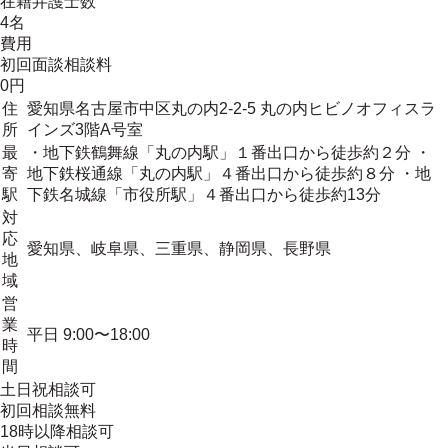
在籍弁護士数
4名
費用
初回面談相談料
0円
住
愛知県名古屋市中区丸の内2-2-5 丸の内ヒビノオフィスラ
所
インズ3階A号室
最
・地下鉄鶴舞線「丸の内駅」１番出口から徒歩約２分 ・
寄
地下鉄桜通線「丸の内駅」４番出口から徒歩約８分 ・地
駅
下鉄名城線「市役所駅」４番出口から徒歩約13分
対
応
愛知県、岐阜県、三重県、静岡県、長野県
地
域
営
業
平日 9:00〜18:00
時
間
土日祝相談可
初回相談無料
18時以降相談可