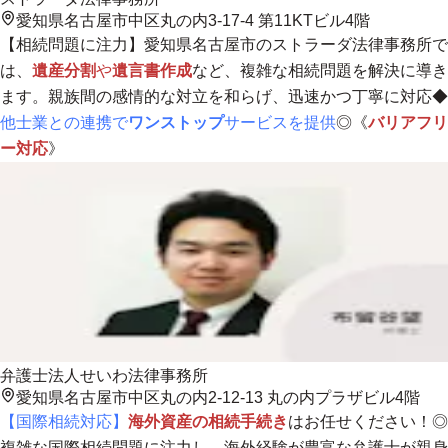
愛知県名古屋市中区丸の内3-17-4 第11KTビル4階
【相続問題に注力】愛知県名古屋市のストラーダ法律事務所で
は、
遺産分割
や
遺言書作成
など、複雑な相続問題を解決に導き
ます。
親族間の感情的な対立を和らげ、迅速かつ丁寧に対応
◆
他士業との連携で
ワンストップ
サービスを提供
◎《
バリアフリ
ー対応
》
弁護士法人せいわ法律事務所
愛知県名古屋市中区丸の内2-12-13 丸の内プラザビル4階
【国際相続対応】
海外資産の相続手続き
はお任せください！◎
複雑な国際相続問題に注力し、海外経験が豊富な弁護士が親身