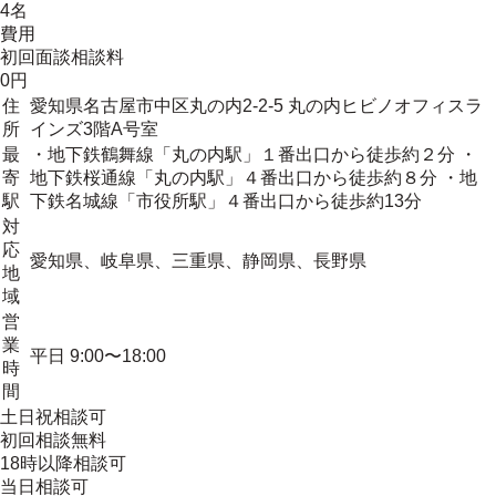
4名
費用
初回面談相談料
0円
住
愛知県名古屋市中区丸の内2-2-5 丸の内ヒビノオフィスラ
所
インズ3階A号室
最
・地下鉄鶴舞線「丸の内駅」１番出口から徒歩約２分 ・
寄
地下鉄桜通線「丸の内駅」４番出口から徒歩約８分 ・地
駅
下鉄名城線「市役所駅」４番出口から徒歩約13分
対
応
愛知県、岐阜県、三重県、静岡県、長野県
地
域
営
業
平日 9:00〜18:00
時
間
土日祝相談可
初回相談無料
18時以降相談可
当日相談可