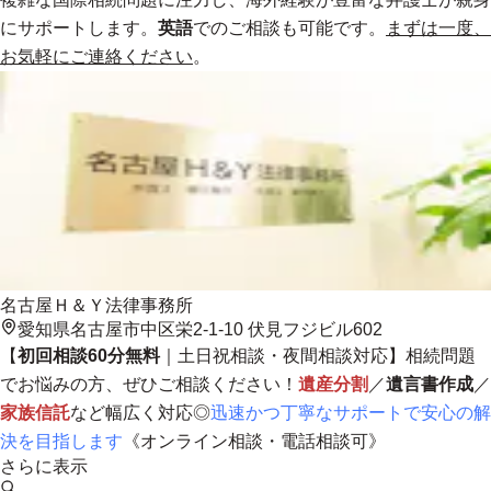
にサポートします
。
英語
でのご相談も可能です。
まずは一度、
お気軽にご連絡ください
。
名古屋Ｈ＆Ｙ法律事務所
愛知県名古屋市中区栄2-1-10 伏見フジビル602
【
初回相談60分無料
｜土日祝相談・夜間相談対応】相続問題
でお悩みの方、ぜひご相談ください！
遺産分割
／
遺言書作成
／
家族信託
など幅広く対応◎
迅速かつ丁寧なサポートで安心の解
決を目指します
《オンライン相談・電話相談可》
さらに表示