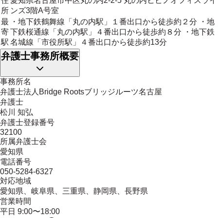
住
愛知県名古屋市中区丸の内2-2-5 丸の内ヒビノオフィスライ
所
ンズ3階A号室
最
・地下鉄鶴舞線「丸の内駅」１番出口から徒歩約２分 ・地
寄
下鉄桜通線「丸の内駅」４番出口から徒歩約８分 ・地下鉄
駅
名城線「市役所駅」４番出口から徒歩約13分
弁護士事務所概要
事務所名
弁護士法人Bridge Rootsブリッジルーツ名古屋
弁護士
松川 知弘
弁護士登録番号
32100
所属弁護士会
愛知県
電話番号
050-5284-6327
対応地域
愛知県、岐阜県、三重県、静岡県、長野県
営業時間
平日 9:00〜18:00