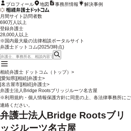
プロフィール
地図
事務所情報
解決事例
月間サイト訪問者数
690
万人以上
登録弁護士
28,000
人以上
※国内最大級の法律相談ポータルサイト
弁護士ドットコム(
2025/3
時点)
相続弁護士 ドットコム（トップ）
>
[愛知県][相続]弁護士
>
[名古屋市][相続]弁護士
>
弁護士法人Bridge Rootsブリッジルーツ名古屋
※
利用規約
・
個人情報保護方針
に同意の上、各法律事務所にご
連絡ください。
弁護士法人Bridge Rootsブリ
ッジルーツ名古屋