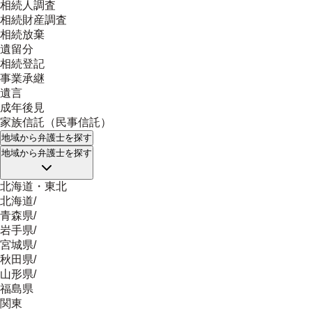
相続人調査
相続財産調査
相続放棄
遺留分
相続登記
事業承継
遺言
成年後見
家族信託（民事信託）
地域
から弁護士を探す
地域
から弁護士を探す
北海道・東北
北海道
/
青森県
/
岩手県
/
宮城県
/
秋田県
/
山形県
/
福島県
関東