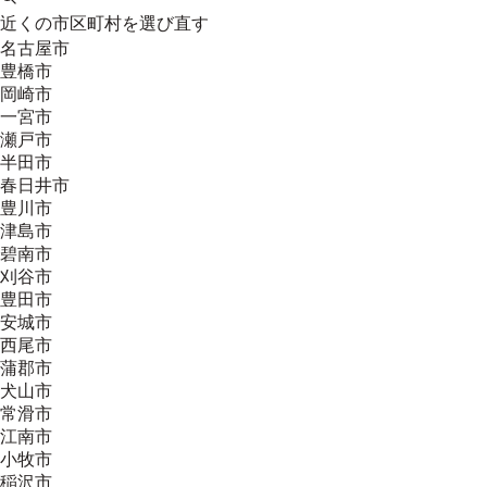
近くの市区町村を選び直す
名古屋市
豊橋市
岡崎市
一宮市
瀬戸市
半田市
春日井市
豊川市
津島市
碧南市
刈谷市
豊田市
安城市
西尾市
蒲郡市
犬山市
常滑市
江南市
小牧市
稲沢市