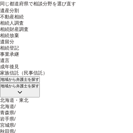
同じ都道府県で相談分野を選び直す
遺産分割
不動産相続
相続人調査
相続財産調査
相続放棄
遺留分
相続登記
事業承継
遺言
成年後見
家族信託（民事信託）
地域
から弁護士を探す
地域
から弁護士を探す
北海道・東北
北海道
/
青森県
/
岩手県
/
宮城県
/
秋田県
/