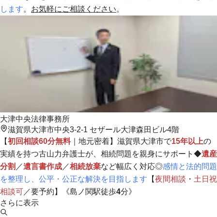
します
。
お気軽にご相談ください
。
大津中央法律事務所
滋賀県大津市中央3-2-1 セザール大津森田ビル4階
【
初回相談60分無料
｜
地元密着
】滋賀県大津市で
15年以上
の
実績を持つ古山力弁護士が、相続問題を親身にサポート◆
遺産
分割
／
遺言書作成
／
相続放棄
など幅広く対応◎
感
情と法的問題
を整理し、公平・公正な解決を目指しま
す
【
夜間相談
・
土日祝
相談可
／要予約】《島ノ関駅徒歩
4
分》
さらに表示