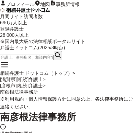
プロフィール
地図
事務所情報
月間サイト訪問者数
690
万人以上
登録弁護士
28,000
人以上
※国内最大級の法律相談ポータルサイト
弁護士ドットコム(
2025/3
時点)
相続弁護士 ドットコム（トップ）
>
[滋賀県][相続]弁護士
>
[彦根市][相続]弁護士
>
南彦根法律事務所
※
利用規約
・
個人情報保護方針
に同意の上、各法律事務所にご
連絡ください。
南彦根法律事務所