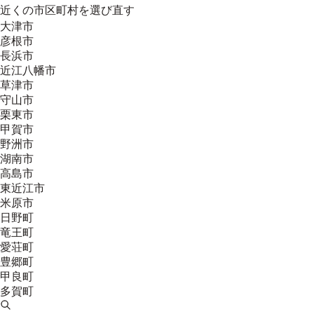
近くの市区町村を選び直す
大津市
彦根市
長浜市
近江八幡市
草津市
守山市
栗東市
甲賀市
野洲市
湖南市
高島市
東近江市
米原市
日野町
竜王町
愛荘町
豊郷町
甲良町
多賀町