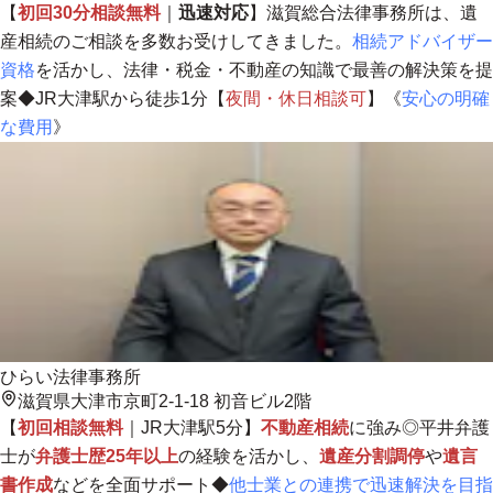
【
初回30分相談無料
｜
迅速対応
】滋賀総合法律事務所は、遺
産相続のご相談を多数お受けしてきました。
相続アドバイザー
資格
を活かし、法律・税金・不動産の知識で最善の解決策を提
案◆JR大津駅から徒歩1分【
夜間・休日相談可
】《
安心の明確
な費用
》
ひらい法律事務所
滋賀県大津市京町2-1-18 初音ビル2階
【
初回相談無料
｜JR大津駅5分】
不動産相続
に強み◎平井弁護
士が
弁護士歴25年以上
の経験を活かし、
遺産分割調停
や
遺言
書作成
などを全面サポート◆
他士業との連携で迅速解決を目指