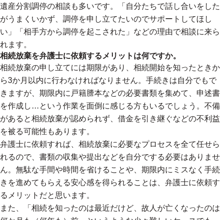
遺産分割調停の相談も多いです。「自分たちで話し合いをした
がうまくいかず、調停を申し立てたいのでサポートしてほし
い」「相手方から調停を起こされた」などの理由で相談に来ら
れます。
相続放棄を弁護士に依頼するメリットは何ですか。
相続放棄の申し立てには期限があり、相続開始を知ったときか
ら3か月以内に行わなければなりません。手続きは自分でもで
きますが、期限内に戸籍謄本などの必要書類を集めて、申述書
を作成し…という作業を面倒に感じる方もいるでしょう。不備
があると相続放棄が認められず、借金を引き継ぐなどの不利益
を被る可能性もあります。
弁護士に依頼すれば、相続放棄に必要なプロセスを全て任せら
れるので、書類の収集や提出などを自分でする必要はありませ
ん。無駄な手間や時間を省けることや、期限内にミスなく手続
きを進めてもらえる安心感を得られることは、弁護士に依頼す
るメリットだと思います。
また、「相続を知ったのは最近だけど、故人が亡くなったのは