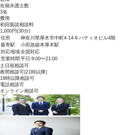
在籍弁護士数
3名
費用
初回面談相談料
1,000円(30分)
住所
神奈川県厚木市中町4-14-6 パティオビル4階
最寄駅
小田急線本厚木駅
対応地域
全国対応
営業時間
平日 9:00〜21:00
土日祝相談可
夜間相談可(21時以降)
18時以降相談可
電話相談可
オンライン相談可