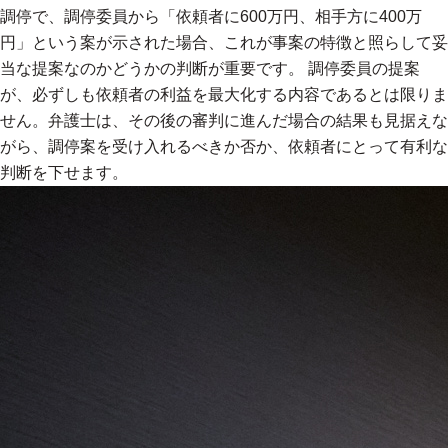
調停で、調停委員から「依頼者に600万円、相手方に400万
円」という案が示された場合、これが事案の特徴と照らして妥
当な提案なのかどうかの判断が重要です。 調停委員の提案
が、必ずしも依頼者の利益を最大化する内容であるとは限りま
せん。弁護士は、その後の審判に進んだ場合の結果も見据えな
がら、調停案を受け入れるべきか否か、依頼者にとって有利な
判断を下せます。