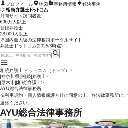
プロフィール
地図
事務所情報
解決事例
月間サイト訪問者数
690
万人以上
登録弁護士
28,000
人以上
※国内最大級の法律相談ポータルサイト
弁護士ドットコム(
2025/3
時点)
相続弁護士 ドットコム（トップ）
>
[神奈川県][相続]弁護士
>
[厚木市][相続]弁護士
>
AYU総合法律事務所
※
利用規約
・
個人情報保護方針
に同意の上、各法律事務所にご
連絡ください。
AYU総合法律事務所