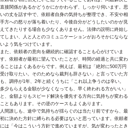
直接関係があるかどうかにかかわらず、しっかり伺います。思
いの丈を話す中で、依頼者自身の気持ちが整理でき、不安や相
手方への怒りが落ち着いたり、今後自分がどうしたいのかが見
えてきたりする場合も少なくありません。法律の説明に終始し
てしまい、人と人とのコミュニケーションがおろそかにならな
いよう気をつけています。
また、依頼者の意向を継続的に確認することも心がけていま
す。依頼者が最初に望んでいたことが、時間の経過と共に変わ
ることはよくあるからです。例えば、最初は「絶対に500万円
受け取りたい。そのためなら裁判も辞さない」と言っていた方
も、調停が1年、2年と続くうちに「これ以上争うのは辛い。
多少もらえる金額が少なくなっても、早く終われる方がいい」
と、金額よりもスピード解決を優先する方向に気持ちが変わる
こともあります。その逆のケースもよくあります。
人間誰しも、途中で気持ちが揺らぐのは当たり前ですから、最
初に決めた方針に縛られる必要はないと思っています。依頼者
には「今はこういう方針で進めていますが、気が変わったとき