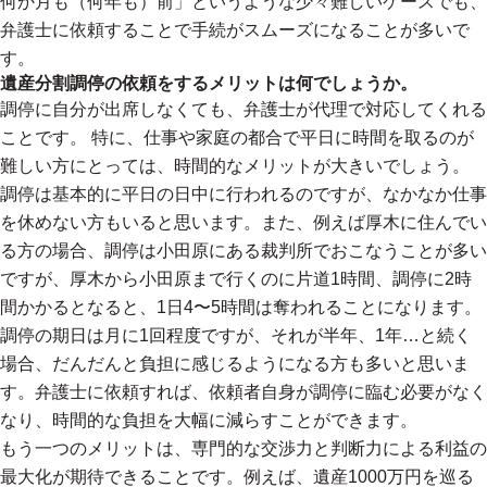
何か月も（何年も）前」というような少々難しいケースでも、
弁護士に依頼することで手続がスムーズになることが多いで
す。
遺産分割調停の依頼をするメリットは何でしょうか。
調停に自分が出席しなくても、弁護士が代理で対応してくれる
ことです。 特に、仕事や家庭の都合で平日に時間を取るのが
難しい方にとっては、時間的なメリットが大きいでしょう。
調停は基本的に平日の日中に行われるのですが、なかなか仕事
を休めない方もいると思います。また、例えば厚木に住んでい
る方の場合、調停は小田原にある裁判所でおこなうことが多い
ですが、厚木から小田原まで行くのに片道1時間、調停に2時
間かかるとなると、1日4〜5時間は奪われることになります。
調停の期日は月に1回程度ですが、それが半年、1年…と続く
場合、だんだんと負担に感じるようになる方も多いと思いま
す。弁護士に依頼すれば、依頼者自身が調停に臨む必要がなく
なり、時間的な負担を大幅に減らすことができます。
もう一つのメリットは、専門的な交渉力と判断力による利益の
最大化が期待できることです。例えば、遺産1000万円を巡る