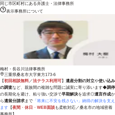
同じ市区町村にある
弁護士・法律事務所
表示事務所について
梅村・長谷川法律事務所
三重県桑名市大字東方173-6
【
初回相談無料
／
法テラス利用可
】
遺産分割の対立
や
使い込み
の調査
など、親族間の複雑な問題に誠実に寄り添います◆
調停
の長期化を避け、粘り強い交渉で
早期解決
を追求◎
遺言作成
か
ら
遺留分請求
まで
「将来に不安を残さない」納得の解決を支え
ます
【
夜間
・
休日
・
WEB面談
も柔軟対応／
桑名市の地域密着
事務所
】