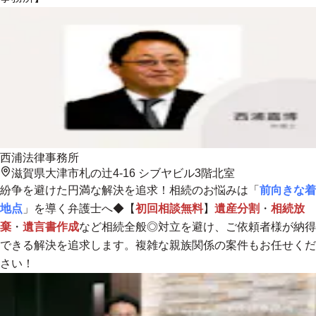
西浦法律事務所
滋賀県大津市札の辻4-16 シブヤビル3階北室
紛争を避けた円満な解決を追求！相続のお悩みは「
前向きな着
地点
」を導く弁護士へ◆【
初回相談無料
】
遺産分割
・
相続放
棄
・
遺言書作成
など相続全般◎対立を避け、ご依頼者様が納得
できる解決を追求します。複雑な親族関係の案件もお任せくだ
さい！