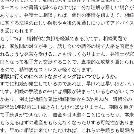
ターネットや書籍で調べるだけでは十分な理解が難しい場合が
あります。弁護士に相談すれば、個別の事情を踏まえて、相続
に関する法律の正しい解釈や今後の見通しについてアドバイス
を受けられます。
もう1つは、精神的な負担を軽減できる点です。相続問題で
は、家族間の対立が生じ、話し合いや調停の場で人格を否定さ
れるような発言を受けることも珍しくありません。弁護士が窓
口となって相手方と交渉することで、直接的な攻撃を避けられ
るので、精神的なストレスが軽くなります。
相談に行くのにベストなタイミングはいつでしょうか。
すでに相続が発生しているのであれば、早ければ早いほどいい
です。相続の手続きの中には期限が決まっているものがいくつ
かあり、例えば相続放棄は相続開始から3か月以内、遺留分の
請求は1年以内に手続きをしなければなりません。 期限を過ぎ
て手続きができないと、借金を引き継ぐことになったり、本来
もらえるはずの遺産をもらえなくなったりする可能性がありま
す。早めに相談に来ていただければ、これらの手続きも期限内