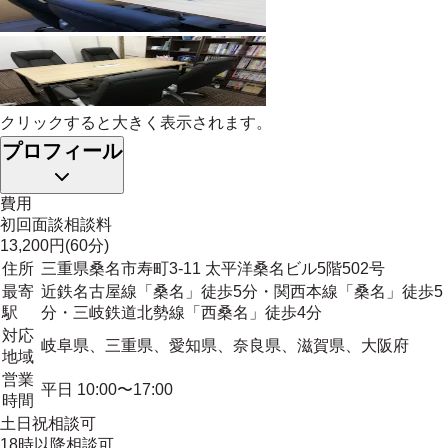
クリックすると大きく表示されます。
プロフィール
費用
初回面談相談料
13,200円(60分)
住所
三重県桑名市寿町3-11 太平洋桑名ビル5階502号
最寄
近鉄名古屋線「桑名」徒歩5分・関西本線「桑名」徒歩5
駅
分・三岐鉄道北勢線「西桑名」徒歩4分
対応
岐阜県、三重県、愛知県、奈良県、滋賀県、大阪府
地域
営業
平日 10:00〜17:00
時間
土日祝相談可
18時以降相談可