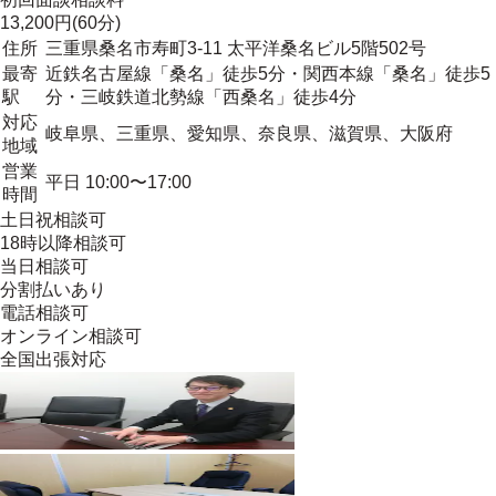
13,200円(60分)
住所
三重県桑名市寿町3-11 太平洋桑名ビル5階502号
最寄
近鉄名古屋線「桑名」徒歩5分・関西本線「桑名」徒歩5
駅
分・三岐鉄道北勢線「西桑名」徒歩4分
対応
岐阜県、三重県、愛知県、奈良県、滋賀県、大阪府
地域
営業
平日 10:00〜17:00
時間
土日祝相談可
18時以降相談可
当日相談可
分割払いあり
電話相談可
オンライン相談可
全国出張対応