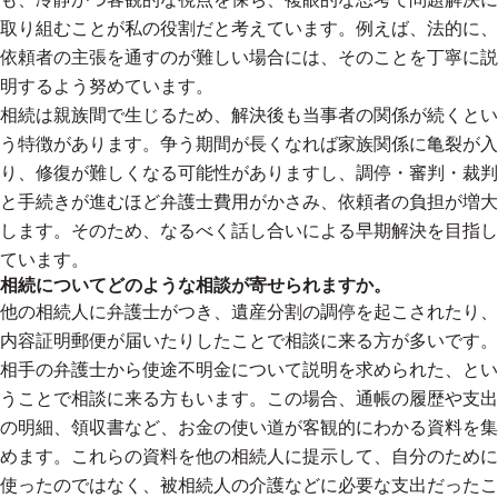
取り組むことが私の役割だと考えています。例えば、法的に、
依頼者の主張を通すのが難しい場合には、そのことを丁寧に説
明するよう努めています。
相続は親族間で生じるため、解決後も当事者の関係が続くとい
う特徴があります。争う期間が長くなれば家族関係に亀裂が入
り、修復が難しくなる可能性がありますし、調停・審判・裁判
と手続きが進むほど弁護士費用がかさみ、依頼者の負担が増大
します。そのため、なるべく話し合いによる早期解決を目指し
ています。
相続についてどのような相談が寄せられますか。
他の相続人に弁護士がつき、遺産分割の調停を起こされたり、
内容証明郵便が届いたりしたことで相談に来る方が多いです。
相手の弁護士から使途不明金について説明を求められた、とい
うことで相談に来る方もいます。この場合、通帳の履歴や支出
の明細、領収書など、お金の使い道が客観的にわかる資料を集
めます。これらの資料を他の相続人に提示して、自分のために
使ったのではなく、被相続人の介護などに必要な支出だったこ