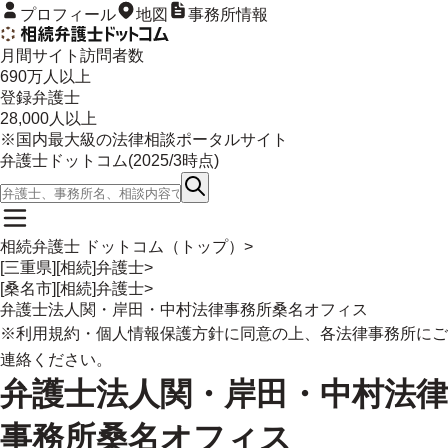
プロフィール
地図
事務所情報
月間サイト訪問者数
690
万人以上
登録弁護士
28,000
人以上
※国内最大級の法律相談ポータルサイト
弁護士ドットコム(
2025/3
時点)
相続弁護士 ドットコム（トップ）
>
[三重県][相続]弁護士
>
[桑名市][相続]弁護士
>
弁護士法人関・岸田・中村法律事務所桑名オフィス
※
利用規約
・
個人情報保護方針
に同意の上、各法律事務所にご
連絡ください。
弁護士法人関・岸田・中村法律
事務所桑名オフィス