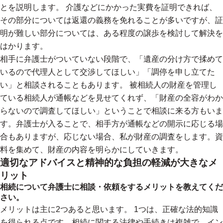
とを説明します。 介護などにかかった実費を証明できれば、
その部分については返還の義務を免れることが多いですが、証
明が難しい部分については、ある程度の譲歩を検討して解決を
はかります。
相手に弁護士がついていない段階で、「遺産の分け方で揉めて
いるので代理人として交渉してほしい」「調停を申し立てた
い」と相談されることもあります。 被相続人の財産を管理し
ている相続人が通帳などを見せてくれず、「財産の全容がわか
らないので調査してほしい」ということで相談に来る方もいま
す。弁護士が入ることで、相手方が通帳などの開示に応じる場
合もありますが、応じない場合、私が財産の調査をします。資
料を集めて、財産の内容を明らかにしていきます。
適切なアドバイスと精神的な負担の軽減が大きなメ
リット
相続について弁護士に相談・依頼をするメリットを教えてくだ
さい。
メリットは主に2つあると思います。 1つは、正確な法的知識
を得られる点です。相続に関する法律や手続きは複雑で、イン