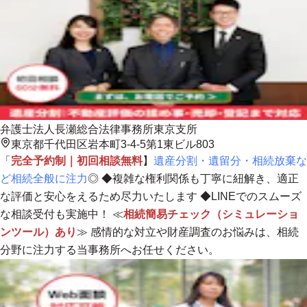
弁護士法人長瀬総合法律事務所東京支所
東京都千代田区岩本町3-4-5第1東ビル803
「
完全予約制｜初回相談無料
】
遺産分割・遺留分・相続放棄な
ど相続全般に注力
◎ ◆
複雑な権利関係も丁寧に紐解き、適正
な評価と安心をえるため尽力いたします
◆LINEでのスムーズ
な相談受付も実施中！ ≪
相続簡易チェック（シミュレーショ
ンツール）あり
≫ 感情的な対立や財産調査のお悩みは、
相続
分野に注力する当事務所へお任せください。