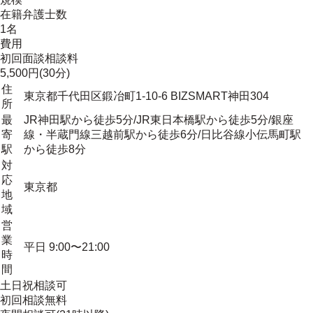
在籍弁護士数
1名
費用
初回面談相談料
5,500円(30分)
住
東京都千代田区鍛冶町1-10-6 BIZSMART神田304
所
最
JR神田駅から徒歩5分/JR東日本橋駅から徒歩5分/銀座
寄
線・半蔵門線三越前駅から徒歩6分/日比谷線小伝馬町駅
駅
から徒歩8分
対
応
東京都
地
域
営
業
平日 9:00〜21:00
時
間
土日祝相談可
初回相談無料