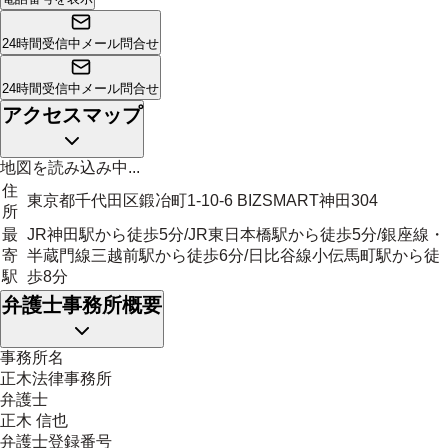
24時間受信中
メール問合せ
24時間受信中
メール問合せ
アクセスマップ
地図を読み込み中...
住
東京都千代田区鍛冶町1-10-6 BIZSMART神田304
所
最
JR神田駅から徒歩5分/JR東日本橋駅から徒歩5分/銀座線・
寄
半蔵門線三越前駅から徒歩6分/日比谷線小伝馬町駅から徒
駅
歩8分
弁護士事務所概要
事務所名
正木法律事務所
弁護士
正木 信也
弁護士登録番号