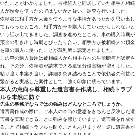
いたことがわかりました。被相続人と同居していた相手方相続
人が預金を使ったのではないかと疑い、調査を行いました。
依頼者に相手方が大金を使うような事情があったかを思い出し
てもらったところ、相手方が車を購入していたかもしれないと
いう話が出てきました。調査を進めたところ、車の購入時期が
預金の引き出し時期とぴったり合い、相手方が被相続人の預金
を車の購入に使ったことが裁判所に認定されました。
この車の購入費用は被相続人から相手方への生前贈与と認定さ
れ、その分、依頼者が請求できる遺留分侵害額が増えました。
粘り強く事案を追い、詳細を突き詰めることで依頼者の利益に
繋がると実感した案件として、強く印象に残っています。
本人の意向を尊重した遺言書を作成し、相続トラブ
ルを未然に防ぐ
先生の事務所ならではの強みはどんなところでしょうか。
遺言書作成の際に、ご本人の本当の意思をきちんと反映した遺
言書を実現できることに強みを感じています。遺言書を作成す
ることで相続トラブルを防ぐこともありますが、逆に遺言書が
原因でトラブルが発生することもあります。