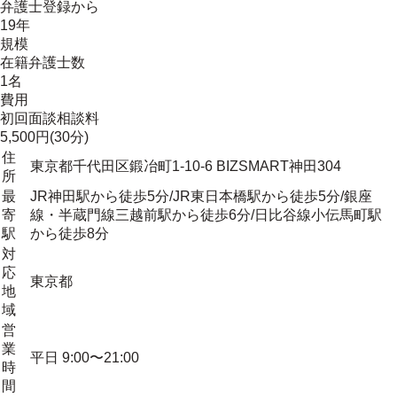
弁護士登録から
19年
規模
在籍弁護士数
1名
費用
初回面談相談料
5,500円(30分)
住
東京都千代田区鍛冶町1-10-6 BIZSMART神田304
所
最
JR神田駅から徒歩5分/JR東日本橋駅から徒歩5分/銀座
寄
線・半蔵門線三越前駅から徒歩6分/日比谷線小伝馬町駅
駅
から徒歩8分
対
応
東京都
地
域
営
業
平日 9:00〜21:00
時
間