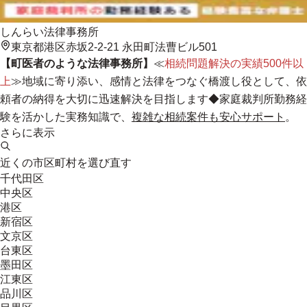
しんらい法律事務所
東京都港区赤坂2-2-21 永田町法曹ビル501
【町医者のような法律事務所】
≪
相続問題解決の実績500件以
上
≫
地域に寄り添い、感情と法律をつなぐ橋渡し役として、依
頼者の納得を大切に迅速解決を目指します
◆家庭裁判所勤務経
験を活かした実務知識で、
複雑な相続案件も安心サポート
。
さらに表示
近くの市区町村を選び直す
千代田区
中央区
港区
新宿区
文京区
台東区
墨田区
江東区
品川区