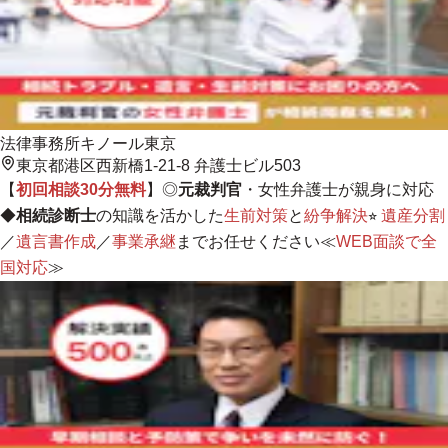
法律事務所キノール東京
東京都港区西新橋1-21-8 弁護士ビル503
【
初回相談30分無料
】◎
元裁判官
・女性弁護士が親身に対応
◆
相続診断士
の知識を活かした
生前対策
と
紛争解決
⭐︎
遺産分割
／
遺言書作成
／
事業承継
までお任せください≪
WEB面談で全
国対応
≫