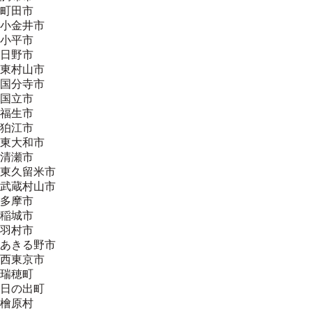
町田市
小金井市
小平市
日野市
東村山市
国分寺市
国立市
福生市
狛江市
東大和市
清瀬市
東久留米市
武蔵村山市
多摩市
稲城市
羽村市
あきる野市
西東京市
瑞穂町
日の出町
檜原村