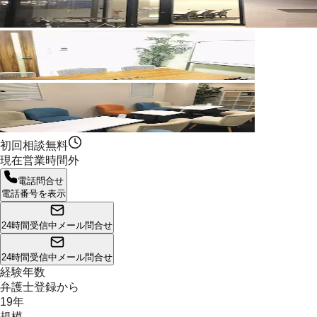
初回相談無料
現在営業時間外
電話問合せ
電話番号を表示
24時間受信中
メール問合せ
24時間受信中
メール問合せ
経験年数
弁護士登録から
19年
規模