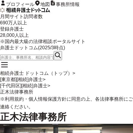
プロフィール
地図
事務所情報
月間サイト訪問者数
690
万人以上
登録弁護士
28,000
人以上
※国内最大級の法律相談ポータルサイト
弁護士ドットコム(
2025/3
時点)
相続弁護士 ドットコム（トップ）
>
[東京都][相続]弁護士
>
[千代田区][相続]弁護士
>
正木法律事務所
※
利用規約
・
個人情報保護方針
に同意の上、各法律事務所にご
連絡ください。
正木法律事務所