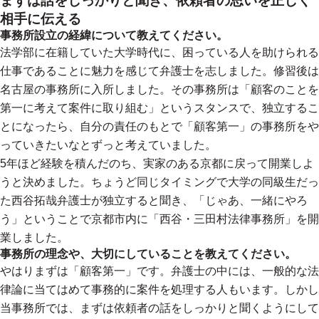
まずは話をしっかりと聞き、依頼者の思いを正しく
相手に伝える
事務所設立の経緯について教えてください。
法学部に在籍していた大学時代に、困っている人を助けられる
仕事であることに魅力を感じて弁護士を志しました。修習後は
名古屋の事務所に入所しました。その事務所は「顧客のことを
第一に考えて案件に取り組む」というスタンスで、独立するこ
とになったら、自分の責任のもとで「顧客第一」の事務所をや
っていきたいなとずっと考えていました。
5年ほど経験を積んだのち、実家のある京都に戻って開業しよ
うと決めました。ちょうど同じタイミングで大学の同級生だっ
た西谷拓哉弁護士が独立すると聞き、「じゃあ、一緒にやろ
う」ということで京都市内に「西谷・三田村法律事務所」を開
業しました。
事務所の理念や、大切にしていることを教えてください。
やはりまずは「顧客第一」です。弁護士の中には、一般的な法
律論に当てはめて事務的に案件を処理する人もいます。しかし
当事務所では、まずは依頼者の話をしっかりと聞くようにして