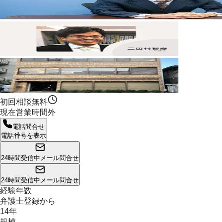
初回相談無料
現在営業時間外
電話問合せ
電話番号を表示
24時間受信中
メール問合せ
24時間受信中
メール問合せ
経験年数
弁護士登録から
14年
規模