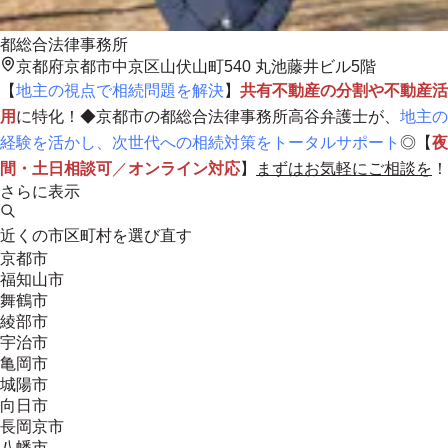
都総合法律事務所
京都府京都市中京区山伏山町540 丸池藤井ビル5階
【
地主の視点で相続問題を解決
】
共有不動産の分割や不動産活
用
に特化！◆京都市の都総合法律事務所高谷弁護士が、
地主の
経験を活かし、次世代への相続対策をトータルサポート
◎【
夜
間・土日相談可
／
オンライン対応
】
まずはお気軽にご相談を
！
さらに表示
近くの市区町村を選び直す
京都市
福知山市
舞鶴市
綾部市
宇治市
亀岡市
城陽市
向日市
長岡京市
八幡市