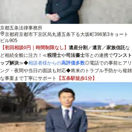
京都五条法律事務所
京都府京都市下京区烏丸通五条下る大坂町396第3キョート
ビル905
【初回相談0円｜時間制限なし】
遺産分割
／
遺言
／
家族信託
な
ど相続全般に注力！≪
税理士
や
司法書士
等との連携で
ワンスト
ップ解決
≫◆
相談者様からの
高評価多数
◎電話での事前ヒアリ
ング・夜間や当日の面談も対応◆
将来のトラブル予防から複雑
な事案まで丁寧にサポート
【五条駅徒歩1分】