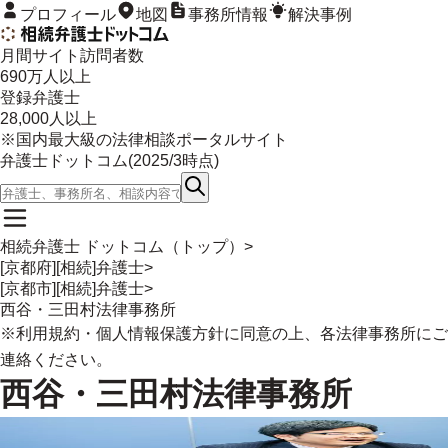
プロフィール
地図
事務所情報
解決事例
月間サイト訪問者数
690
万人以上
登録弁護士
28,000
人以上
※国内最大級の法律相談ポータルサイト
弁護士ドットコム(
2025/3
時点)
相続弁護士 ドットコム（トップ）
>
[京都府][相続]弁護士
>
[京都市][相続]弁護士
>
西谷・三田村法律事務所
※
利用規約
・
個人情報保護方針
に同意の上、各法律事務所にご
連絡ください。
西谷・三田村法律事務所