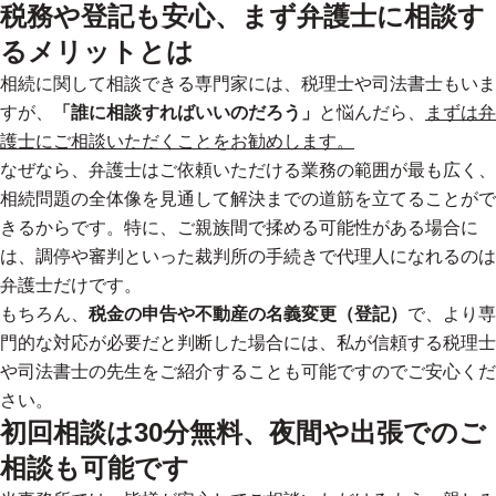
税務や登記も安心、まず弁護士に相談す
るメリットとは
相続に関して相談できる専門家には、税理士や司法書士もいま
すが、
「誰に相談すればいいのだろう」
と悩んだら、
まずは弁
護士にご相談いただくことをお勧めします。
なぜなら、弁護士はご依頼いただける業務の範囲が最も広く、
相続問題の全体像を見通して解決までの道筋を立てることがで
きるからです。特に、ご親族間で揉める可能性がある場合に
は、調停や審判といった裁判所の手続きで代理人になれるのは
弁護士だけです。
もちろん、
税金の申告や不動産の名義変更（登記）
で、より専
門的な対応が必要だと判断した場合には、
私が信頼する税理士
や司法書士の先生をご紹介することも可能です
のでご安心くだ
さい。
初回相談は30分無料、夜間や出張でのご
相談も可能です