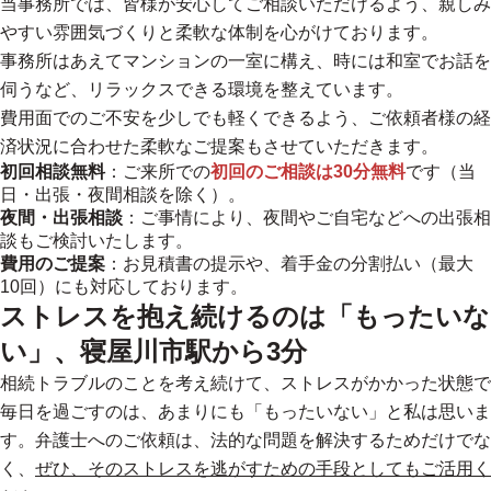
当事務所では、皆様が安心してご相談いただけるよう、親しみ
やすい雰囲気づくりと柔軟な体制を心がけております。
事務所はあえてマンションの一室に構え、時には和室でお話を
伺うなど、リラックスできる環境を整えています。
費用面でのご不安を少しでも軽くできるよう、ご依頼者様の経
済状況に合わせた柔軟なご提案もさせていただきます。
初回相談無料
：ご来所での
初回のご相談は30分無料
です（当
日・出張・夜間相談を除く）。
夜間・出張相談
：ご事情により、夜間やご自宅などへの出張相
談もご検討いたします。
費用のご提案
：お見積書の提示や、着手金の分割払い（最大
10回）にも対応しております。
ストレスを抱え続けるのは「もったいな
い」、寝屋川市駅から3分
相続トラブルのことを考え続けて、ストレスがかかった状態で
毎日を過ごすのは、あまりにも「もったいない」と私は思いま
す。弁護士へのご依頼は、法的な問題を解決するためだけでな
く、
ぜひ、そのストレスを逃がすための手段としてもご活用く