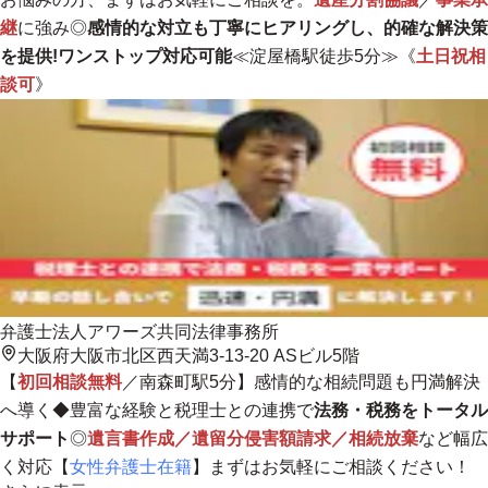
継
に強み◎
感情的な対立も丁寧にヒアリングし、的確な解決策
を提供!ワンストップ対応可能
≪淀屋橋駅徒歩5分≫《
土日祝相
談可
》
弁護士法人アワーズ共同法律事務所
大阪府大阪市北区西天満3-13-20 ASビル5階
【
初回相談無料
／南森町駅5分】感情的な相続問題も円満解決
へ導く◆豊富な経験と税理士との連携で
法務・税務をトータル
サポート
◎
遺言書作成／遺留分侵害額請求／相続放棄
など幅広
く対応【
女性弁護士在籍
】まずはお気軽にご相談ください！