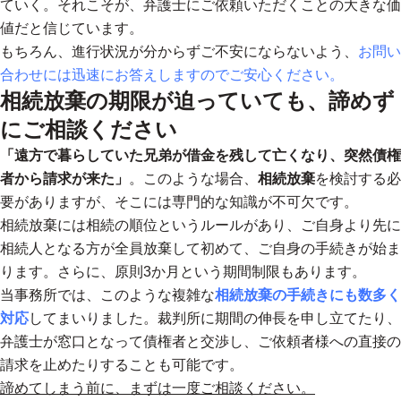
ていく。それこそが、弁護士にご依頼いただくことの大きな価
値だと信じています。
もちろん、進行状況が分からずご不安にならないよう、
お問い
合わせには迅速にお答えしますのでご安心ください。
相続放棄の期限が迫っていても、諦めず
にご相談ください
「遠方で暮らしていた兄弟が借金を残して亡くなり、突然債権
者から請求が来た」
。このような場合、
相続放棄
を検討する必
要がありますが、そこには専門的な知識が不可欠です。
相続放棄には相続の順位というルールがあり、ご自身より先に
相続人となる方が全員放棄して初めて、ご自身の手続きが始ま
ります。さらに、原則3か月という期間制限もあります。
当事務所では、このような複雑な
相続放棄の手続きにも数多く
対応
してまいりました。裁判所に期間の伸長を申し立てたり、
弁護士が窓口となって債権者と交渉し、ご依頼者様への直接の
請求を止めたりすることも可能です。
諦めてしまう前に、まずは一度ご相談ください。