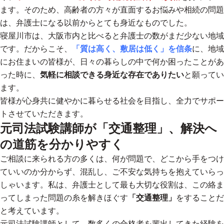
ます。そのため、高齢者の方々が直面するお悩みや相続の問題
は、弁護士になる以前からとても身近なものでした。
寝屋川市は、大阪市内と比べると弁護士の数がまだ少ない地域
です。だからこそ、
「質は高く、敷居は低く」を信条
に、地域
にお住まいの皆様が、日々の暮らしの中で何か困ったことがあ
った時に、
気軽に相談できる身近な存在でありたい
と願ってい
ます。
皆様が心身共に健やかに暮らせる社会を目指し、全力でサポー
トさせていただきます。
元司法試験講師が「交通整理」、解決へ
の道筋を分かりやすく
ご相談に来られる方の多くは、何が問題で、どこから手をつけ
ていいのか分からず、混乱し、ご不安な気持ちを抱えていらっ
しゃいます。私は、弁護士として最も大切な役割は、この絡ま
ってしまった問題の糸を解きほぐす
「交通整理」
をすることだ
と考えています。
元司法試験講師として、数多くの合格者を輩出してきた経験を