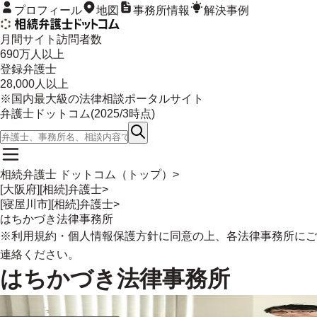
プロフィール
地図
事務所情報
解決事例
月間サイト訪問者数
690
万人以上
登録弁護士
28,000
人以上
※国内最大級の法律相談ポータルサイト
弁護士ドットコム(
2025/3
時点)
相続弁護士 ドットコム（トップ）
>
[大阪府][相続]弁護士
>
[寝屋川市][相続]弁護士
>
はちかづき法律事務所
※
利用規約
・
個人情報保護方針
に同意の上、各法律事務所にご
連絡ください。
はちかづき法律事務所