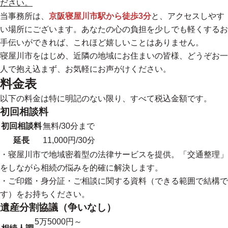
ださい。
当事務所は、
京阪寝屋川市駅から徒歩3分
と、アクセスしやす
い場所にございます。あなたの心の負担を少しでも軽くするお
手伝いができれば、これほど嬉しいことはありません。
寝屋川市をはじめ、近隣の地域にお住まいの皆様、どうぞお一
人で抱え込まず、お気軽にお声がけください。
料金表
以下の料金は特に明記のない限り、すべて税込金額です。
初回相談料
初回相談料
無料/30分まで
延長
11,000円/30分
・寝屋川市で地域密着型の法律サービスを提供。「交通整理」
をしながら相続の悩みを的確に解決します。
・ご印鑑・身分証・ご相談に関する資料（できる範囲で結構で
す）をお持ちください。
遺産分割協議（争いなし）
5万5000円～