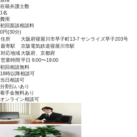
在籍弁護士数
1名
費用
初回面談相談料
0円(30分)
住所
大阪府寝屋川市早子町13-7 サンライズ早子203号
最寄駅
京阪電気鉄道寝屋川市駅
対応地域
大阪府、京都府
営業時間
平日 9:00〜19:00
初回相談無料
18時以降相談可
当日相談可
分割払いあり
着手金無料あり
オンライン相談可