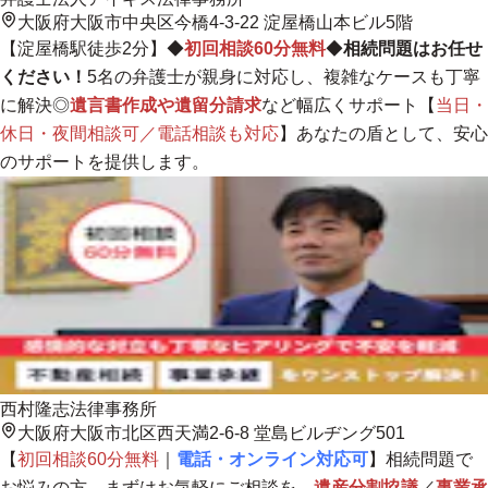
大阪府大阪市中央区今橋4-3-22 淀屋橋山本ビル5階
【淀屋橋駅徒歩2分】◆
初回相談60分無料
◆
相続問題はお任せ
ください！
5名の弁護士が親身に対応し、複雑なケースも丁寧
に解決
◎
遺言書作成や遺留分請求
など幅広くサポート【
当日・
休日・夜間相談可／電話相談も対応
】あなたの盾として、安心
のサポートを提供します。
西村隆志法律事務所
大阪府大阪市北区西天満2-6-8 堂島ビルヂング501
【
初回相談60分無料
｜
電話・オンライン対応可
】相続問題で
お悩みの方、まずはお気軽にご相談を。
遺産分割協議
／
事業承