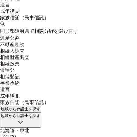
遺言
成年後見
家族信託（民事信託）
同じ都道府県で相談分野を選び直す
遺産分割
不動産相続
相続人調査
相続財産調査
相続放棄
遺留分
相続登記
事業承継
遺言
成年後見
家族信託（民事信託）
地域
から弁護士を探す
地域
から弁護士を探す
北海道・東北
北海道
/