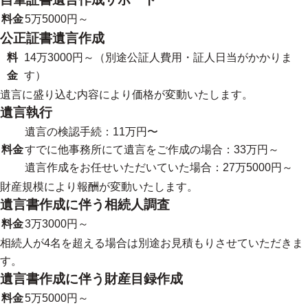
料金
5万5000円～​
公正証書遺言作成
料
14万3000円～（別途公証人費用・証人日当がかかりま
金
す）
遺言に盛り込む内容により価格が変動いたします。
遺言執行
遺言の検認手続：11万円〜
料金
すでに他事務所にて遺言をご作成の場合：33万円～
遺言作成をお任せいただいていた場合：27万5000円～
財産規模により報酬が変動いたします。
遺言書作成に伴う相続人調査
料金
3万3000円～
相続人が4名を超える場合は別途お見積もりさせていただきま
す。
遺言書作成に伴う財産目録作成
料金
5万5000円～