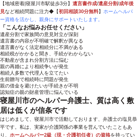
【
地域密着
|寝屋川市駅徒歩3分】
遺言書作成
/
遺産分割
/
成年後
見
など相続問題に注力◆【
初回相談30分無料
】
ホームヘルパ
ー資格を活かし、親身にサポートいたします。
「こんなお悩みお任せください」
遺産分割で家族間の意見対立が深刻
遺言書の内容が不明確で解釈が異なる
遺言書がなく法定相続分に不満がある
相続税がかかると聞き、手続がわからない
不動産が含まれ分割方法に悩む
親の再婚により相続争いが発生
相続人多数で代理人を立てたい
生前贈与で相続時に問題が発生
親の借金を避けたいが手続きが不明
認知症の親の財産管理に悩んでいる
寝屋川市のヘルパー弁護士、質は高く敷
居は低くが信条です
はじめまして、寝屋川市で活動しております、弁護士の塩見恭
平です。私は、実家が介護関係の事業を営んでいたこともあ
り、
ホームヘルパー2級（現・介護初任者）の資格
を持ってい