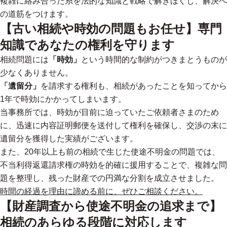
複雑に絡み合った糸を法的な知識と戦略で解きほぐし、解決へ
の道筋をつけます。
【古い相続や時効の問題もお任せ】専門
知識であなたの権利を守ります
相続問題には
「時効」
という時間的な制約がつきまとうものが
少なくありません。
「遺留分」
を請求する権利も、相続があったことを知ってから
1年で時効にかかってしまいます。
当事務所では、時効が目前に迫っていたご依頼者さまのため
に、迅速に内容証明郵便を送付して権利を確保し、交渉の末に
遺留分を獲得した実績がございます。
また、20年以上も前の相続で生じた使途不明金の問題では、
不当利得返還請求権の時効を的確に援用することで、複雑な問
題を整理し、残った財産での円満な分割を成立させました。
時間の経過を理由に諦める前に、ぜひご相談ください。
【財産調査から使途不明金の追求まで】
相続のあらゆる段階に対応します