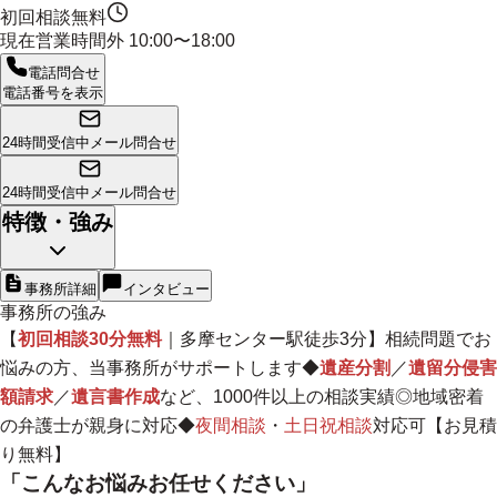
初回相談無料
現在営業時間外
10:00〜18:00
電話問合せ
電話番号を表示
24時間受信中
メール問合せ
24時間受信中
メール問合せ
特徴・強み
事務所詳細
インタビュー
事務所の強み
【
初回相談30分無料
｜多摩センター駅徒歩3分】相続問題でお
悩みの方、当事務所がサポートします◆
遺産分割
／
遺留分侵害
額請求
／
遺言書作成
など、1000件以上の相談実績◎
地域密着
の弁護士が親身に対応◆
夜間相談
・
土日祝相談
対応可【お見積
り無料】
「こんなお悩みお任せください」