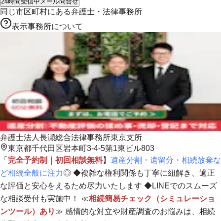
24時間受信中
メール問合せ
同じ市区町村にある
弁護士・法律事務所
表示事務所について
弁護士法人長瀬総合法律事務所東京支所
東京都千代田区岩本町3-4-5第1東ビル803
「
完全予約制｜初回相談無料
】
遺産分割・遺留分・相続放棄な
ど相続全般に注力
◎ ◆
複雑な権利関係も丁寧に紐解き、適正
な評価と安心をえるため尽力いたします
◆LINEでのスムーズ
な相談受付も実施中！ ≪
相続簡易チェック（シミュレーショ
ンツール）あり
≫ 感情的な対立や財産調査のお悩みは、
相続