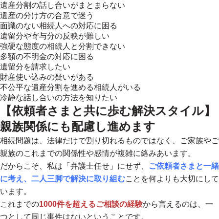
遺産分割の話し合いがまとまらない
遺産の分け方の合意で迷う
面識のない相続人への対応に困る
遺留分や寄与分の反映が難しい
強硬な態度の相続人と分割できない
多額の不明金の対応に困る
遺留分を請求したい
財産使い込みの疑いがある
不公平な遺産分割を進める相続人がいる
冷静な話し合いの方法を知りたい
【依頼者さまと共に歩む解決スタイル】
親族関係にも配慮し進めます
相続問題は、法律だけで割り切れるものではなく、ご家族やご
親族のこれまでの関係性や感情が複雑に絡みあいます。
だからこそ、私は「弁護士任せ」にせず、
ご依頼者さまと一緒
に考え、二人三脚で解決に取り組む
ことを何よりも大切にして
います。
これまでの
1000件を超えるご相談の経験
から言えるのは、一
つとして同じ事件はないということです。