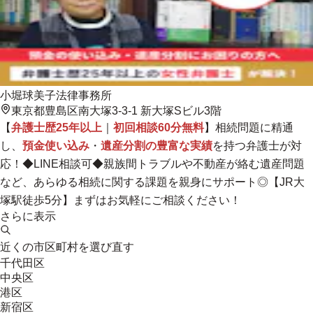
小堀球美子法律事務所
東京都豊島区南大塚3-3-1 新大塚Sビル3階
【
弁護士歴25年以上
｜
初回相談60分無料
】相続問題に精通
し、
預金使い込み
・
遺産分割の豊富な実績
を持つ弁護士が対
応！◆LINE相談可◆
親族間トラブルや不動産が絡む遺産問題
など、あらゆる相続に関する課題を親身にサポート◎
【JR大
塚駅徒歩5分】まずはお気軽にご相談ください！
さらに表示
近くの市区町村を選び直す
千代田区
中央区
港区
新宿区