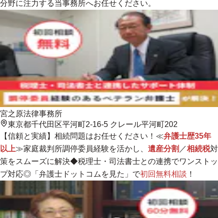
分野に注力する当事務所へお任せください。
宮之原法律事務所
東京都千代田区平河町2-16-5 クレール平河町202
【信頼と実績】相続問題はお任せください！≪
弁護士歴35年
以上
≫家庭裁判所調停委員経験を活かし、
遺産分割
／
相続税
対
策をスムーズに解決◆税理士・司法書士との連携でワンストッ
プ対応◎「弁護士ドットコムを見た」で
初回無料相談
！