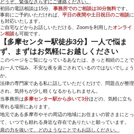
どうぞ、緊張なさらずにご連絡ください。
初回の電話相談は15分、
事務所でのご相談は30分無料
です。
事前にご予約いただければ、
平日の夜間や土日祝日のご相談
に
も対応いたします。
ご自宅などからお話しいただける、Zoomを利用した
オンライ
ン相談
も可能です。
【多摩センター駅徒歩3分】一人で悩ま
ず、まずはお気軽にお越しください
このページをご覧になっているあなたは、きっと相続のことで
お一人で悩み、不安な夜を過ごされているのではないでしょう
か。
法律の専門家である私に話していただくだけで、問題点が整理
され、気持ちが少し軽くなるかもしれません。
当事務所は
多摩センター駅から歩いて3分
ほどの、気軽に立ち
寄れる場所にあります。
地元である多摩市やその周辺の地域にお住まいの皆さまにとっ
て、いつでも頼れる身近な存在でありたいと願っています。
肩の力を抜いて、どのようなことでもお話しください。