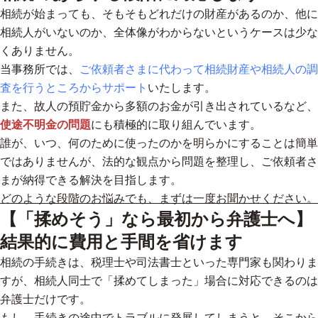
相続が始まっても、そもそもどれだけの財産があるのか、他に
相続人がいないのか、全体像がわからないというケースは少な
くありません。
当事務所では、
ご依頼者さまに代わって相続財産や相続人の調
査を行うところからサポート
いたします。
また、故人の預貯金から多額のお金が引き出されているなど、
使途不明金の問題
にも積極的に取り組んでいます。
誰が、いつ、何のために使ったのかを明らかにすることは簡単
ではありませんが、法的な観点から問題を整理し、ご依頼者さ
まが納得できる解決を目指します。
どのような段階のお悩みでも、まずは一度お聞かせください。
【「揉めそう」なら最初から弁護士へ】
結果的に費用と手間を省けます
相続の手続きは、税理士や司法書士といった専門家も関わりま
すが、相続人同士で「揉めてしまった」場合に対応できるのは
弁護士だけです。
もし、手続きの途中でトラブルに発展してしまうと、そこから