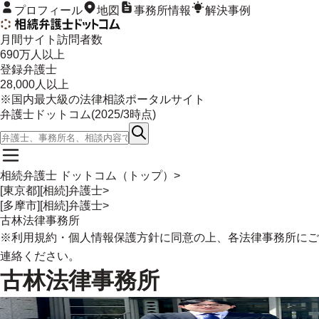
プロフィール
地図
事務所情報
解決事例
月間サイト訪問者数
690
万人以上
登録弁護士
28,000
人以上
※国内最大級の法律相談ポータルサイト
弁護士ドットコム(
2025/3
時点)
相続弁護士 ドットコム（トップ）
>
[東京都][相続]弁護士
>
[多摩市][相続]弁護士
>
古林法律事務所
※
利用規約
・
個人情報保護方針
に同意の上、各法律事務所にご
連絡ください。
古林法律事務所