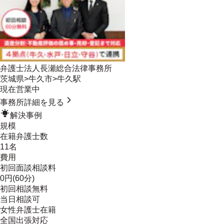
弁護士法人長瀬総合法律事務所
茨城県
>
牛久市
>
牛久駅
現在営業中
事務所詳細を見る
解決事例
規模
在籍弁護士数
11名
費用
初回面談相談料
0円(60分)
初回相談無料
当日相談可
女性弁護士在籍
全国出張対応