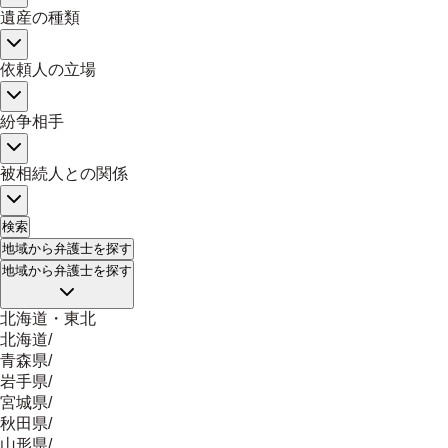
遺産の種類
依頼人の立場
紛争相手
被相続人との関係
検索
地域
から弁護士を探す
地域
から弁護士を探す
北海道・東北
北海道
/
青森県
/
岩手県
/
宮城県
/
秋田県
/
山形県
/