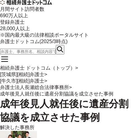
月間サイト訪問者数
690
万人以上
登録弁護士
28,000
人以上
※国内最大級の法律相談ポータルサイト
弁護士ドットコム(
2025/3
時点)
相続弁護士 ドットコム（トップ）
>
[茨城県][相続]弁護士
>
[牛久市][相続]弁護士
>
弁護士法人長瀬総合法律事務所
>
成年後見人就任後に遺産分割協議を成立させた事例
成年後見人就任後に遺産分割
協議を成立させた事例
解決した事務所