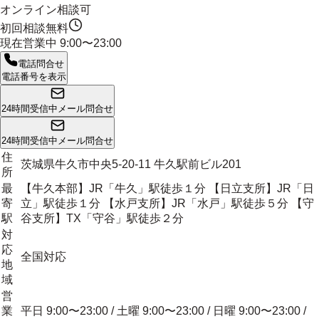
オンライン相談可
初回相談無料
現在営業中
9:00〜23:00
電話問合せ
電話番号を表示
24時間受信中
メール問合せ
24時間受信中
メール問合せ
住
茨城県牛久市中央5-20-11 牛久駅前ビル201
所
最
【牛久本部】JR「牛久」駅徒歩１分 【日立支所】JR「日
寄
立」駅徒歩１分 【水戸支所】JR「水戸」駅徒歩５分 【守
駅
谷支所】TX「守谷」駅徒歩２分
対
応
全国対応
地
域
営
業
平日 9:00〜23:00 / 土曜 9:00〜23:00 / 日曜 9:00〜23:00 /