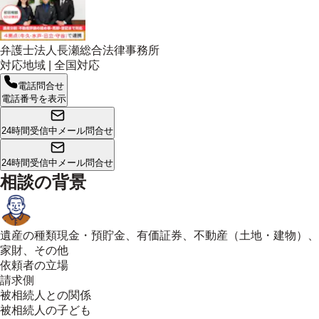
弁護士法人長瀬総合法律事務所
対応地域 |
全国対応
電話問合せ
電話番号を表示
24時間受信中
メール問合せ
24時間受信中
メール問合せ
相談の背景
遺産の種類
現金・預貯金、有価証券、不動産（土地・建物）、
家財、その他
依頼者の立場
請求側
被相続人との関係
被相続人の子ども