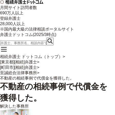
月間サイト訪問者数
690
万人以上
登録弁護士
28,000
人以上
※国内最大級の法律相談ポータルサイト
弁護士ドットコム(
2025/3
時点)
相続弁護士 ドットコム（トップ）
>
[東京都][相続]弁護士
>
[町田市][相続]弁護士
>
至誠総合法律事務所
>
不動産の相続事例で代償金を獲得した。
不動産の相続事例で代償金を
獲得した。
解決した事務所