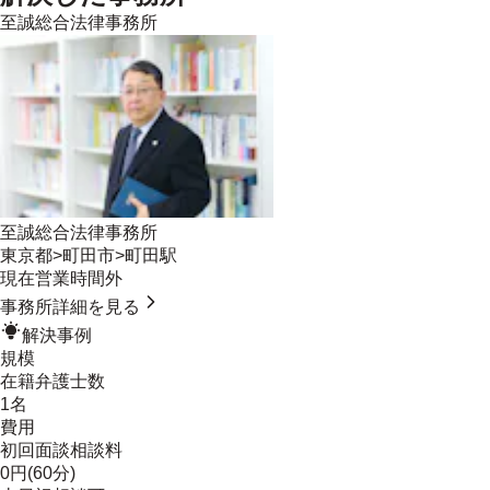
至誠総合法律事務所
至誠総合法律事務所
東京都
>
町田市
>
町田駅
現在営業時間外
事務所詳細を見る
解決事例
規模
在籍弁護士数
1名
費用
初回面談相談料
0円(60分)