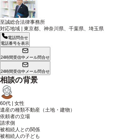
至誠総合法律事務所
対応地域 |
東京都、神奈川県、千葉県、埼玉県
電話問合せ
電話番号を表示
24時間受信中
メール問合せ
24時間受信中
メール問合せ
相談の背景
60代
|
女性
遺産の種類
不動産（土地・建物）
依頼者の立場
請求側
被相続人との関係
被相続人の子ども