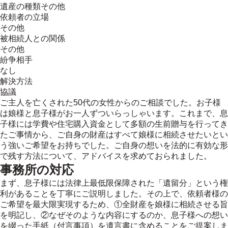
遺産の種類
その他
依頼者の立場
その他
被相続人との関係
その他
紛争相手
なし
解決方法
協議
ご主人を亡くされた50代の女性からのご相談でした。お子様
は娘様と息子様がお一人ずついらっしゃいます。これまで、息
子様には学費や住宅購入資金として多額の生前贈与を行ってき
たご事情から、ご自身の財産はすべて娘様に相続させたいとい
う強いご希望をお持ちでした。ご自身の想いを法的に有効な形
で残す方法について、アドバイスを求めておられました。
事務所の対応
まず、息子様には法律上最低限保障された「遺留分」という権
利があることを丁寧にご説明しました。その上で、依頼者様の
ご希望を最大限実現するため、①全財産を娘様に相続させる旨
を明記し、②なぜそのような内容にするのか、息子様への想い
を綴った手紙（付言事項）を遺言書に含めることをご提案しま