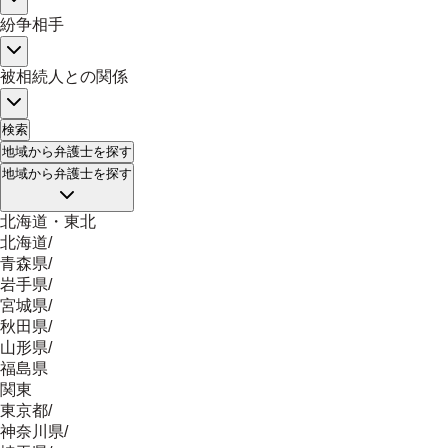
紛争相手
被相続人との関係
検索
地域
から弁護士を探す
地域
から弁護士を探す
北海道・東北
北海道
/
青森県
/
岩手県
/
宮城県
/
秋田県
/
山形県
/
福島県
関東
東京都
/
神奈川県
/