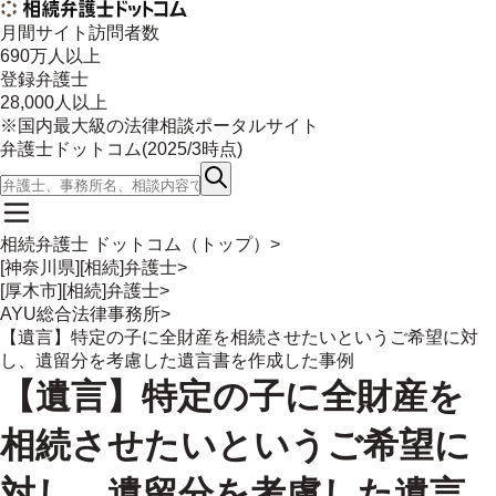
月間サイト訪問者数
690
万人以上
登録弁護士
28,000
人以上
※国内最大級の法律相談ポータルサイト
弁護士ドットコム(
2025/3
時点)
相続弁護士 ドットコム（トップ）
>
[神奈川県][相続]弁護士
>
[厚木市][相続]弁護士
>
AYU総合法律事務所
>
【遺言】特定の子に全財産を相続させたいというご希望に対
し、遺留分を考慮した遺言書を作成した事例
【遺言】特定の子に全財産を
相続させたいというご希望に
対し、遺留分を考慮した遺言