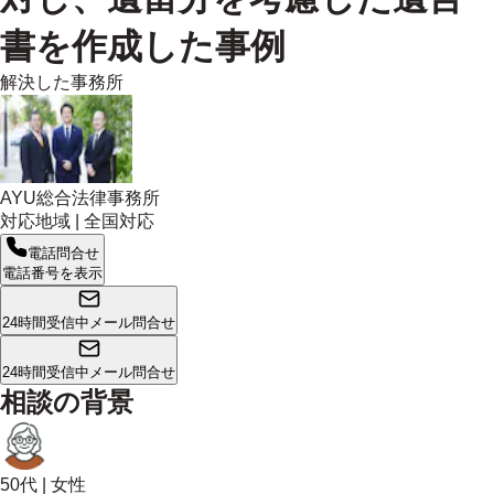
書を作成した事例
解決した事務所
AYU総合法律事務所
対応地域 |
全国対応
電話問合せ
電話番号を表示
24時間受信中
メール問合せ
24時間受信中
メール問合せ
相談の背景
50代
|
女性