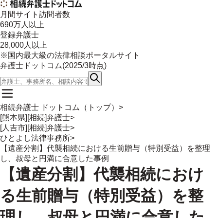
月間サイト訪問者数
690
万人以上
登録弁護士
28,000
人以上
※国内最大級の法律相談ポータルサイト
弁護士ドットコム(
2025/3
時点)
相続弁護士 ドットコム（トップ）
>
[熊本県][相続]弁護士
>
[人吉市][相続]弁護士
>
ひとよし法律事務所
>
【遺産分割】代襲相続における生前贈与（特別受益）を整理
し、叔母と円満に合意した事例
【遺産分割】代襲相続におけ
る生前贈与（特別受益）を整
理し、叔母と円満に合意した