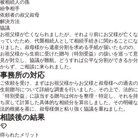
被相続人の孫
紛争相手
依頼者の叔父叔母
解決方法
協議
お祖父様が亡くなられましたが、それより前にお父様が亡くな
っていたため、代襲相続人として相続手続きに関わることにな
りました。叔母様から遺産分割を求める手紙が届いたものの、
お祖父様から生前に受けた贈与（特別受益）の扱いを巡って意
見が対立し、協議が難航。どうすれば公平な分割ができるか分
からず、ご相談に来られました。
事務所の対応
ご依頼を受け、まずはお祖父様からお父様と叔母様への過去の
生前贈与について詳細な調査を行いました。その上で、法的に
「特別受益」に該当する贈与は何かを整理・特定し、それを持
ち戻して計算した具体的な相続分を算出しました。その明確な
法的根拠を基に、叔母様側と粘り強く協議を重ねました。
相談後の結果
得られたメリット