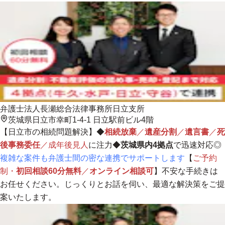
弁護士法人長瀬総合法律事務所日立支所
茨城県日立市幸町1-4-1 日立駅前ビル4階
【日立市の相続問題解決】
◆
相続放棄
／
遺産分割
／
遺言書
／
死
後事務委任
／成年後見人
に注力◆
茨城県内4拠点
で迅速対応◎
複雑な案件も弁護士間の密な連携でサポートします
【
ご予約
制・
初回相談60分無料
／
オンライン相談可
】不安な手続きは
お任せください。じっくりとお話を伺い、最適な解決策をご提
案いたします。