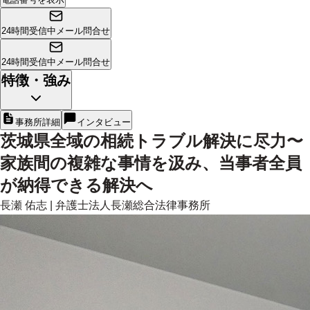
24時間受信中
メール問合せ
24時間受信中
メール問合せ
特徴・強み
事務所詳細
インタビュー
茨城県全域の相続トラブル解決に尽力〜
家族間の複雑な事情を汲み、当事者全員
が納得できる解決へ
長瀬 佑志
|
弁護士法人長瀬総合法律事務所