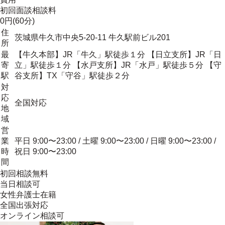
初回面談相談料
0円(60分)
住
茨城県牛久市中央5-20-11 牛久駅前ビル201
所
最
【牛久本部】JR「牛久」駅徒歩１分 【日立支所】JR「日
寄
立」駅徒歩１分 【水戸支所】JR「水戸」駅徒歩５分 【守
駅
谷支所】TX「守谷」駅徒歩２分
対
応
全国対応
地
域
営
業
平日 9:00〜23:00 / 土曜 9:00〜23:00 / 日曜 9:00〜23:00 /
時
祝日 9:00〜23:00
間
初回相談無料
当日相談可
女性弁護士在籍
全国出張対応
オンライン相談可