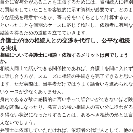
自分に寄与分があることを主張するためには、被相続人に特別
な貢献をしていたことを客観的に示す資料が必要です。どのよ
うな証拠を用意すべきか、寄与分をいくらとして計算するか、
といったことを個別のケースに応じて検討し、依頼者に有利な
結論を得るための道筋を立てていきます。
弁護士が他の相続人との交渉を代行し、公平な相続
を実現
相続について弁護士に相談・依頼するメリットは何でしょう
か。
相続人同士で話ができる関係性であれば、弁護士を間に入れず
に話し合う方が、スムーズに相続の手続きを完了できると思い
ます。ただ実際は、当事者だけではうまく話合いを進められな
いケースが少なくありません。
身内であるが故に感情的に言い争って話合いができないほど険
悪な関係になったり、発言力の強い相続人の言い分に従わざる
を得ない状況になったりすることは、あるべき相続の形とは言
えないでしょう。
弁護士に依頼していただければ、依頼者の代理人として、他の