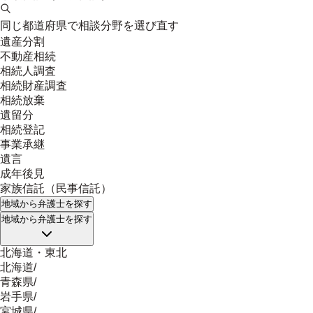
同じ都道府県で相談分野を選び直す
遺産分割
不動産相続
相続人調査
相続財産調査
相続放棄
遺留分
相続登記
事業承継
遺言
成年後見
家族信託（民事信託）
地域
から弁護士を探す
地域
から弁護士を探す
北海道・東北
北海道
/
青森県
/
岩手県
/
宮城県
/