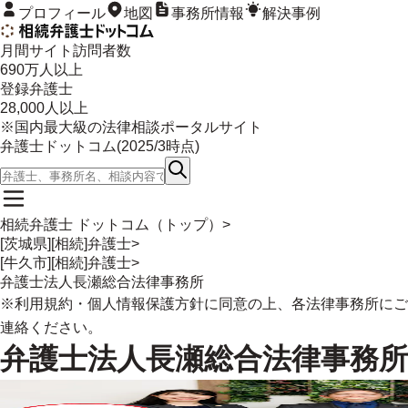
プロフィール
地図
事務所情報
解決事例
月間サイト訪問者数
690
万人以上
登録弁護士
28,000
人以上
※国内最大級の法律相談ポータルサイト
弁護士ドットコム(
2025/3
時点)
相続弁護士 ドットコム（トップ）
>
[茨城県][相続]弁護士
>
[牛久市][相続]弁護士
>
弁護士法人長瀬総合法律事務所
※
利用規約
・
個人情報保護方針
に同意の上、各法律事務所にご
連絡ください。
弁護士法人長瀬総合法律事務所