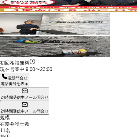
初回相談無料
現在営業中
9:00〜23:00
電話問合せ
電話番号を表示
24時間受信中
メール問合せ
24時間受信中
メール問合せ
規模
在籍弁護士数
11名
費用