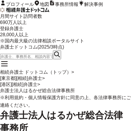
プロフィール
地図
事務所情報
解決事例
月間サイト訪問者数
690
万人以上
登録弁護士
28,000
人以上
※国内最大級の法律相談ポータルサイト
弁護士ドットコム(
2025/3
時点)
相続弁護士 ドットコム（トップ）
>
[東京都][相続]弁護士
>
[港区][相続]弁護士
>
弁護士法人はるかぜ総合法律事務所
※
利用規約
・
個人情報保護方針
に同意の上、各法律事務所にご
連絡ください。
弁護士法人はるかぜ総合法律
事務所