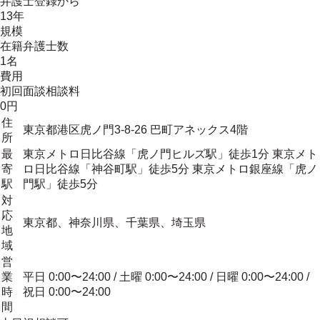
弁護士登録から
13年
規模
在籍弁護士数
1名
費用
初回面談相談料
0円
住
東京都港区虎ノ門3-8-26 巴町アネックス4階
所
最
東京メトロ日比谷線「虎ノ門ヒルズ駅」徒歩1分 東京メト
寄
ロ日比谷線「神谷町駅」徒歩5分 東京メトロ銀座線「虎ノ
駅
門駅」徒歩5分
対
応
東京都、神奈川県、千葉県、埼玉県
地
域
営
業
平日 0:00〜24:00 / 土曜 0:00〜24:00 / 日曜 0:00〜24:00 /
時
祝日 0:00〜24:00
間