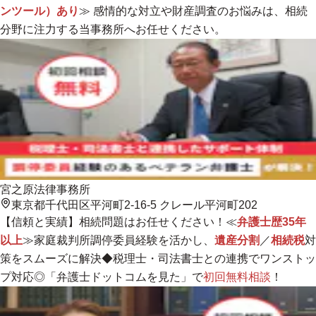
ンツール）あり
≫ 感情的な対立や財産調査のお悩みは、
相続
分野に注力する当事務所へお任せください。
宮之原法律事務所
東京都千代田区平河町2-16-5 クレール平河町202
【信頼と実績】相続問題はお任せください！≪
弁護士歴35年
以上
≫家庭裁判所調停委員経験を活かし、
遺産分割
／
相続税
対
策をスムーズに解決◆税理士・司法書士との連携でワンストッ
プ対応◎「弁護士ドットコムを見た」で
初回無料相談
！