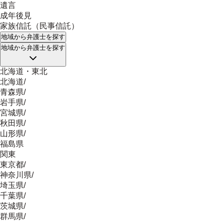
遺言
成年後見
家族信託（民事信託）
地域
から弁護士を探す
地域
から弁護士を探す
北海道・東北
北海道
/
青森県
/
岩手県
/
宮城県
/
秋田県
/
山形県
/
福島県
関東
東京都
/
神奈川県
/
埼玉県
/
千葉県
/
茨城県
/
群馬県
/