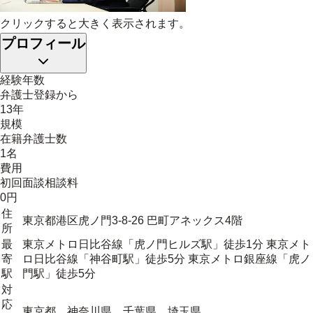
クリックすると大きく表示されます。
プロフィール
経験年数
弁護士登録から
13年
規模
在籍弁護士数
1名
費用
初回面談相談料
0円
住
東京都港区虎ノ門3-8-26 巴町アネックス4階
所
最
東京メトロ日比谷線「虎ノ門ヒルズ駅」徒歩1分 東京メト
寄
ロ日比谷線「神谷町駅」徒歩5分 東京メトロ銀座線「虎ノ
駅
門駅」徒歩5分
対
応
東京都、神奈川県、千葉県、埼玉県