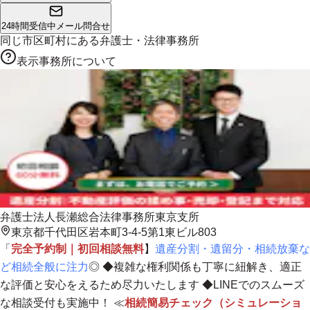
24時間受信中
メール問合せ
同じ市区町村にある
弁護士・法律事務所
表示事務所について
弁護士法人長瀬総合法律事務所東京支所
東京都千代田区岩本町3-4-5第1東ビル803
「
完全予約制｜初回相談無料
】
遺産分割・遺留分・相続放棄な
ど相続全般に注力
◎ ◆
複雑な権利関係も丁寧に紐解き、適正
な評価と安心をえるため尽力いたします
◆LINEでのスムーズ
な相談受付も実施中！ ≪
相続簡易チェック（シミュレーショ