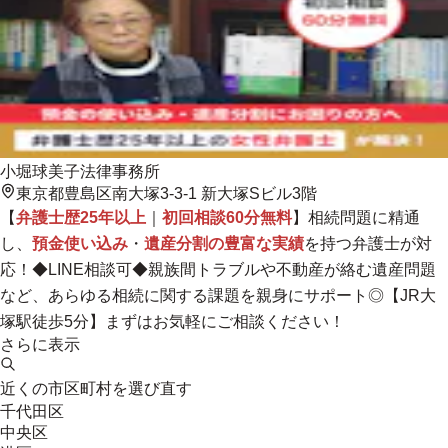
小堀球美子法律事務所
東京都豊島区南大塚3-3-1 新大塚Sビル3階
【
弁護士歴25年以上
｜
初回相談60分無料
】相続問題に精通
し、
預金使い込み
・
遺産分割の豊富な実績
を持つ弁護士が対
応！◆LINE相談可◆
親族間トラブルや不動産が絡む遺産問題
など、あらゆる相続に関する課題を親身にサポート◎
【JR大
塚駅徒歩5分】まずはお気軽にご相談ください！
さらに表示
近くの市区町村を選び直す
千代田区
中央区