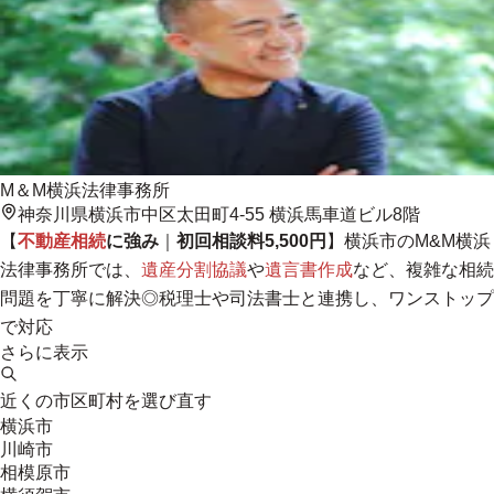
M＆M横浜法律事務所
神奈川県横浜市中区太田町4-55 横浜馬車道ビル8階
【
不動産相続
に強み
｜
初回相談料5,500円
】横浜市のM&M横浜
法律事務所では、
遺産分割協議
や
遺言書作成
など、複雑な相続
問題を丁寧に解決◎税理士や司法書士と連携し、
ワンストップ
で対応
さらに表示
近くの市区町村を選び直す
横浜市
川崎市
相模原市