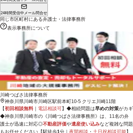
24時間受信中
メール問合せ
同じ市区町村にある
弁護士・法律事務所
表示事務所について
川崎つばさ法律事務所
神奈川県川崎市川崎区駅前本町10-5 クリエ川崎11階
【
初回相談無料
｜
電話相談可
】◆相続問題は
早めの対策
がカギ
◆神奈川県川崎市の《川崎つばさ法律事務所》は、11名の弁
護士が迅速に対応◎
不動産評価
や
遺産使い込み
など複雑な問題
もお任せください【駅徒歩
1
分｜
夜間相談
・
土日祝相談可能
】