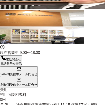
現在営業中
9:00〜18:00
電話問合せ
電話番号を表示
24時間受信中
メール問合せ
24時間受信中
メール問合せ
費用
初回面談相談料
0円
住所
神奈川県横浜市西区北幸1-11-15 横浜STビル8階