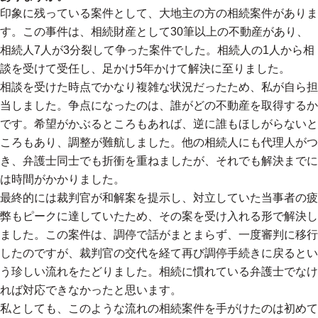
印象に残っている案件として、大地主の方の相続案件がありま
す。この事件は、相続財産として30筆以上の不動産があり、
相続人7人が3分裂して争った案件でした。相続人の1人から相
談を受けて受任し、足かけ5年かけて解決に至りました。
相談を受けた時点でかなり複雑な状況だったため、私が自ら担
当しました。争点になったのは、誰がどの不動産を取得するか
です。希望がかぶるところもあれば、逆に誰もほしがらないと
ころもあり、調整が難航しました。他の相続人にも代理人がつ
き、弁護士同士でも折衝を重ねましたが、それでも解決までに
は時間がかかりました。
最終的には裁判官が和解案を提示し、対立していた当事者の疲
弊もピークに達していたため、その案を受け入れる形で解決し
ました。この案件は、調停で話がまとまらず、一度審判に移行
したのですが、裁判官の交代を経て再び調停手続きに戻るとい
う珍しい流れをたどりました。相続に慣れている弁護士でなけ
れば対応できなかったと思います。
私としても、このような流れの相続案件を手がけたのは初めて