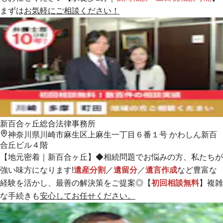
まずは
お気軽にご相談ください！
新百合ヶ丘総合法律事務所
神奈川県川崎市麻生区上麻生一丁目６番１号 かわしん新百
合丘ビル４階
【
地元密着
｜新百合ヶ丘】◆相続問題でお悩みの方、私たちが
強い味方になります!
遺産分割
／
遺留分
／
遺言作成
など豊富な
経験を活かし、最善の解決策をご提案◎【
初回相談無料
】複雑
な手続きも
安心してお任せください。