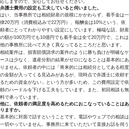
応しますので、安心してお任せください。
弁護士費用の設定も工夫していると伺いました。
はい、当事務所では相続財産の規模にかかわらず、着手金は一
律20万円（消費税込みで22万円）、報酬金は10%という、依
頼者にとってわかりやすい設定にしています。極端な話、財産
の額が100万円でも10億円でも着手金は全て20万円で、これは
他の事務所に比べて大きく異なってるところだと思います。
相続案件は、損害賠償請求の案件のように勝ち負けが明確なケ
ースは少なく、遺産分割の結果がゼロになることは基本的にあ
りません。依頼者の中には「将来的には相続分としてある程度
の金額が入ってくる見込みがあるが、現時点で弁護士に依頼す
るための資金がない」という方が多いため、この費用設定で依
頼のハードルを下げる工夫をしています。また、初回相談も無
料で承っています。
他に、依頼者の満足度を高めるためにおこなっていることはあ
りますか。
基本的に対面で話すということです。電話やウェブでの相談は
一切やっていません。事務所に来ていただいて直接お話を伺う