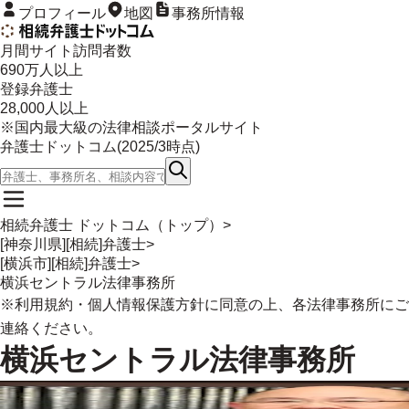
プロフィール
地図
事務所情報
月間サイト訪問者数
690
万人以上
登録弁護士
28,000
人以上
※国内最大級の法律相談ポータルサイト
弁護士ドットコム(
2025/3
時点)
相続弁護士 ドットコム（トップ）
>
[神奈川県][相続]弁護士
>
[横浜市][相続]弁護士
>
横浜セントラル法律事務所
※
利用規約
・
個人情報保護方針
に同意の上、各法律事務所にご
連絡ください。
横浜セントラル法律事務所