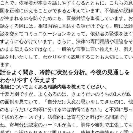
ことで、依頼者が本音を話しやすくなるとともに、こちらの意
図を正確に伝えることができると考えています。不信感や誤解
が生まれるのを防ぐためにも、直接対話を重視しています。お
話をする際には、相談内容に直結する話だけでなく、時には雑
談を交えてコミュニケーションをとって、依頼者の緊張をほぐ
すように心がけています。さらに、法律の専門用語や理論をそ
のまま伝えるのではなく、一般的な言葉に言い換えたり、例え
話を用いたりして、わかりやすく説明することも大切にしてい
ます。
話をよく聞き、冷静に状況を分析。今後の見通しを
わかりやすく伝えます
相続についてよくある相談内容を教えてください。
千差万別ですが、よくあるのは、きょうだいのうちの1人が親
の面倒を見ていて、「自分だけ大変な思いをしてきたのに、他
のきょうだいと均等に分けるのは納得できない」と不満に思っ
て揉めるケースです。法律的には寄与分と呼ばれる問題です
ね。寄与分は認定のハードルが高く、調停や審判で主張しても
必ずしも認められるとは限りません。依頼者の事情をよく聞い