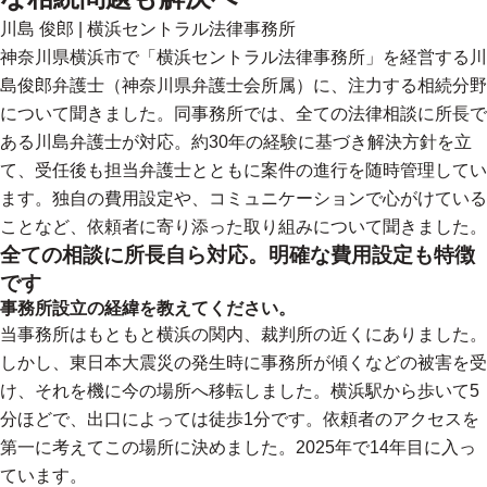
川島 俊郎
|
横浜セントラル法律事務所
神奈川県横浜市で「横浜セントラル法律事務所」を経営する川
島俊郎弁護士（神奈川県弁護士会所属）に、注力する相続分野
について聞きました。同事務所では、全ての法律相談に所長で
ある川島弁護士が対応。約30年の経験に基づき解決方針を立
て、受任後も担当弁護士とともに案件の進行を随時管理してい
ます。独自の費用設定や、コミュニケーションで心がけている
ことなど、依頼者に寄り添った取り組みについて聞きました。
全ての相談に所長自ら対応。明確な費用設定も特徴
です
事務所設立の経緯を教えてください。
当事務所はもともと横浜の関内、裁判所の近くにありました。
しかし、東日本大震災の発生時に事務所が傾くなどの被害を受
け、それを機に今の場所へ移転しました。横浜駅から歩いて5
分ほどで、出口によっては徒歩1分です。依頼者のアクセスを
第一に考えてこの場所に決めました。2025年で14年目に入っ
ています。