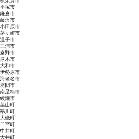
横須賀市
平塚市
鎌倉市
藤沢市
小田原市
茅ヶ崎市
逗子市
三浦市
秦野市
厚木市
大和市
伊勢原市
海老名市
座間市
南足柄市
綾瀬市
葉山町
寒川町
大磯町
二宮町
中井町
大井町