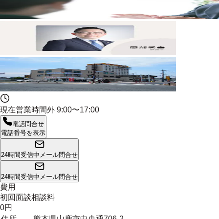
現在営業時間外
9:00〜17:00
電話問合せ
電話番号を表示
24時間受信中
メール問合せ
24時間受信中
メール問合せ
費用
初回面談相談料
0円
住所
熊本県山鹿市中央通706-2