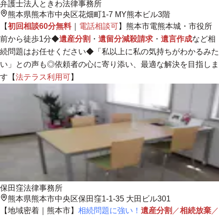
弁護士法人ときわ法律事務所
熊本県熊本市中央区花畑町1-7 MY熊本ビル3階
【
初回相談60分無料
｜
電話相談可
】熊本市電熊本城・市役所
前から徒歩1分◆
遺産分割
・
遺留分減殺請求
・
遺言作成
など相
続問題はお任せください◆「私以上に私の気持ちがわかるみた
い」との声も◎
依頼者の心に寄り添い、最適な解決を目指しま
す
【
法テラス利用可
】
保田窪法律事務所
熊本県熊本市中央区保田窪1-1-35 大田ビル301
【
地域密着
｜熊本市】
相続問題に強い！
遺産分割
／
相続放棄
／