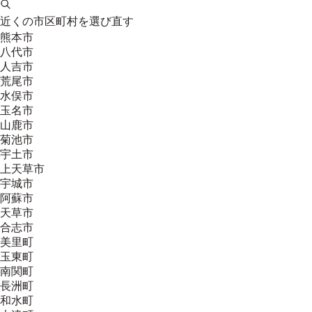
近くの市区町村を選び直す
熊本市
八代市
人吉市
荒尾市
水俣市
玉名市
山鹿市
菊池市
宇土市
上天草市
宇城市
阿蘇市
天草市
合志市
美里町
玉東町
南関町
長洲町
和水町