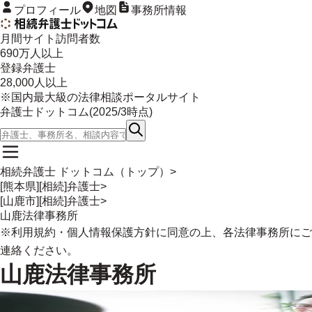
プロフィール
地図
事務所情報
月間サイト訪問者数
690
万人以上
登録弁護士
28,000
人以上
※国内最大級の法律相談ポータルサイト
弁護士ドットコム(
2025/3
時点)
相続弁護士 ドットコム（トップ）
>
[熊本県][相続]弁護士
>
[山鹿市][相続]弁護士
>
山鹿法律事務所
※
利用規約
・
個人情報保護方針
に同意の上、各法律事務所にご
連絡ください。
山鹿法律事務所