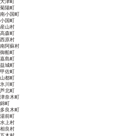
大津町
菊陽町
南小国町
小国町
産山村
高森町
西原村
南阿蘇村
御船町
嘉島町
益城町
甲佐町
山都町
氷川町
芦北町
津奈木町
錦町
多良木町
湯前町
水上村
相良村
五木村