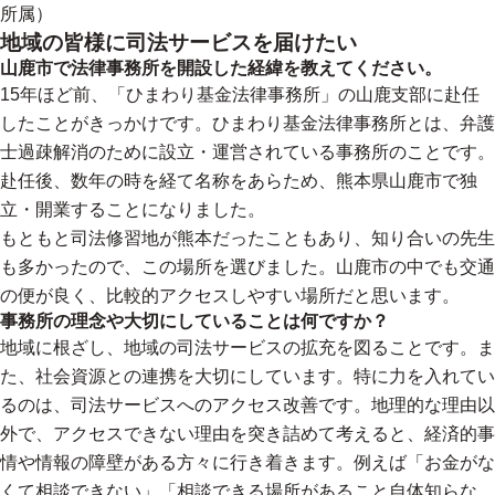
所属）
地域の皆様に司法サービスを届けたい
山鹿市で法律事務所を開設した経緯を教えてください。
15年ほど前、「ひまわり基金法律事務所」の山鹿支部に赴任
したことがきっかけです。ひまわり基金法律事務所とは、弁護
士過疎解消のために設立・運営されている事務所のことです。
赴任後、数年の時を経て名称をあらため、熊本県山鹿市で独
立・開業することになりました。
もともと司法修習地が熊本だったこともあり、知り合いの先生
も多かったので、この場所を選びました。山鹿市の中でも交通
の便が良く、比較的アクセスしやすい場所だと思います。
事務所の理念や大切にしていることは何ですか？
地域に根ざし、地域の司法サービスの拡充を図ることです。ま
た、社会資源との連携を大切にしています。特に力を入れてい
るのは、司法サービスへのアクセス改善です。地理的な理由以
外で、アクセスできない理由を突き詰めて考えると、経済的事
情や情報の障壁がある方々に行き着きます。例えば「お金がな
くて相談できない」「相談できる場所があること自体知らな