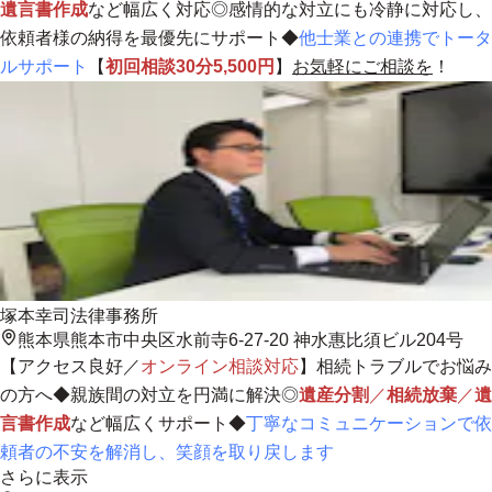
遺言書作成
など幅広く対応◎感情的な対立にも冷静に対応し、
依頼者様の納得を最優先にサポート
◆
他士業との連携でトータ
ルサポート
【
初回相談30分5,500円
】
お気軽にご相談を
！
塚本幸司法律事務所
熊本県熊本市中央区水前寺6-27-20 神水惠比須ビル204号
【アクセス良好／
オンライン相談対応
】相続トラブルでお悩み
の方へ◆親族間の対立を円満に解決◎
遺産分割
／
相続放棄
／
遺
言書作成
など幅広くサポート◆
丁寧なコミュニケーションで依
頼者の不安を解消し、笑顔を取り戻します
さらに表示