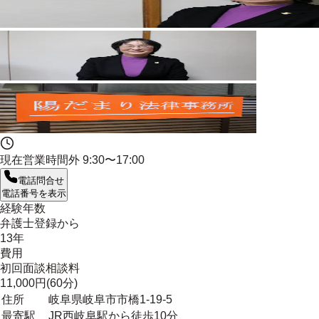
現在営業時間外
9:30〜17:00
電話問合せ
電話番号を表示
経験年数
弁護士登録から
13年
費用
初回面談相談料
11,000円(60分)
住所
岐阜県岐阜市市橋1-19-5
最寄駅
JR西岐阜駅から徒歩10分