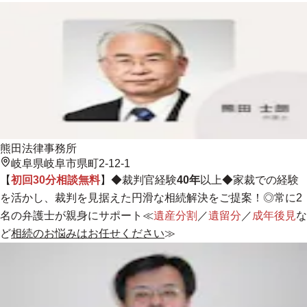
熊田法律事務所
岐阜県岐阜市県町2-12-1
【
初回30分相談無料
】◆裁判官経験
40年
以上◆家裁での経験
を活かし、裁判を見据えた円滑な相続解決をご提案！◎
常に2
名の弁護士が親身にサポート
≪
遺産分割
／
遺留分
／
成年後見
な
ど
相続のお悩みはお任せください
≫