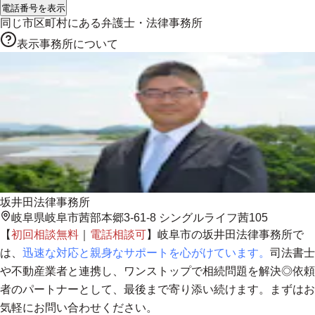
電話番号を表示
同じ市区町村にある
弁護士・法律事務所
表示事務所について
坂井田法律事務所
岐阜県岐阜市茜部本郷3-61-8 シングルライフ茜105
【
初回相談無料
｜
電話相談可
】岐阜市の坂井田法律事務所で
は、
迅速な対応と親身なサポートを心がけています。
司法書士
や不動産業者と連携し、
ワンストップで相続問題を解決
◎依頼
者のパートナーとして、最後まで寄り添い続けます。まずはお
気軽にお問い合わせください。