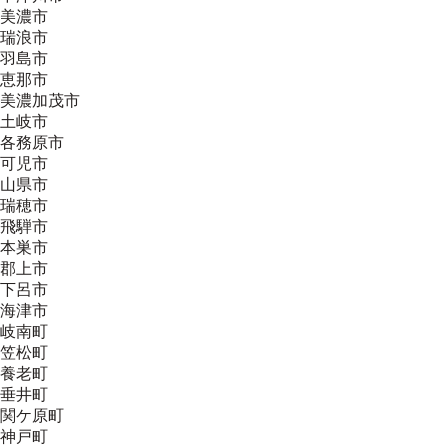
美濃市
瑞浪市
羽島市
恵那市
美濃加茂市
土岐市
各務原市
可児市
山県市
瑞穂市
飛騨市
本巣市
郡上市
下呂市
海津市
岐南町
笠松町
養老町
垂井町
関ケ原町
神戸町