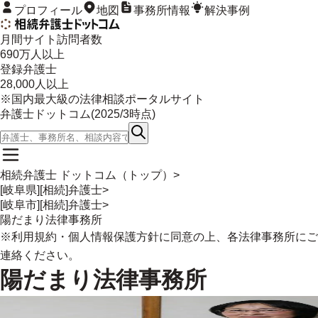
プロフィール
地図
事務所情報
解決事例
月間サイト訪問者数
690
万人以上
登録弁護士
28,000
人以上
※国内最大級の法律相談ポータルサイト
弁護士ドットコム(
2025/3
時点)
相続弁護士 ドットコム（トップ）
>
[岐阜県][相続]弁護士
>
[岐阜市][相続]弁護士
>
陽だまり法律事務所
※
利用規約
・
個人情報保護方針
に同意の上、各法律事務所にご
連絡ください。
陽だまり法律事務所