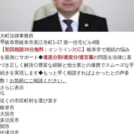
大町法律事務所
岐阜県岐阜市美江寺町1-27 第一住宅ビル4階
【
初回相談30分無料
｜オンライン対応
】岐阜市で相続の悩み
を親身にサポート◆
遺産分割/遺留分/遺言書
の問題を法律に基
づき正しく解決◎
豊富な経験と他士業との連携でスムーズな手
続きを実現します
◆もっと早く相談すればよかったとの声多
数！
お気軽にご相談ください。
さらに表示
近くの市区町村を選び直す
岐阜市
大垣市
多治見市
関市
中津川市