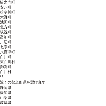
輪之内町
安八町
揖斐川町
大野町
池田町
北方町
坂祝町
富加町
川辺町
七宗町
八百津町
白川町
東白川村
御嵩町
白川村
近くの都道府県を選び直す
静岡県
愛知県
山梨県
岐阜県